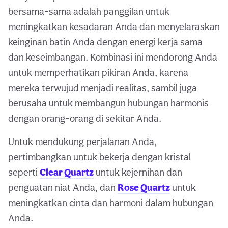
bersama-sama adalah panggilan untuk
meningkatkan kesadaran Anda dan menyelaraskan
keinginan batin Anda dengan energi kerja sama
dan keseimbangan. Kombinasi ini mendorong Anda
untuk memperhatikan pikiran Anda, karena
mereka terwujud menjadi realitas, sambil juga
berusaha untuk membangun hubungan harmonis
dengan orang-orang di sekitar Anda.
Untuk mendukung perjalanan Anda,
pertimbangkan untuk bekerja dengan kristal
seperti
Clear Quartz
untuk kejernihan dan
penguatan niat Anda, dan
Rose Quartz
untuk
meningkatkan cinta dan harmoni dalam hubungan
Anda.