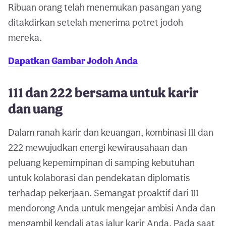
Ribuan orang telah menemukan pasangan yang
ditakdirkan setelah menerima potret jodoh
mereka.
Dapatkan Gambar Jodoh Anda
111 dan 222 bersama untuk karir
dan uang
Dalam ranah karir dan keuangan, kombinasi 111 dan
222 mewujudkan energi kewirausahaan dan
peluang kepemimpinan di samping kebutuhan
untuk kolaborasi dan pendekatan diplomatis
terhadap pekerjaan. Semangat proaktif dari 111
mendorong Anda untuk mengejar ambisi Anda dan
mengambil kendali atas jalur karir Anda. Pada saat