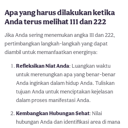
Apa yang harus dilakukan ketika
Anda terus melihat 111 dan 222
Jika Anda sering menemukan angka 111 dan 222,
pertimbangkan langkah-langkah yang dapat
diambil untuk memanfaatkan energinya:
Refleksikan Niat Anda
: Luangkan waktu
untuk merenungkan apa yang benar-benar
Anda inginkan dalam hidup Anda. Tuliskan
tujuan Anda untuk menciptakan kejelasan
dalam proses manifestasi Anda.
Kembangkan Hubungan Sehat
: Nilai
hubungan Anda dan identifikasi area di mana