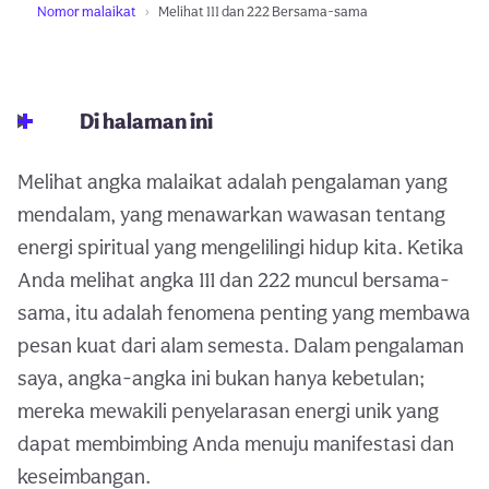
Nomor malaikat
Melihat 111 dan 222 Bersama-sama
Di halaman ini
Melihat angka malaikat adalah pengalaman yang
mendalam, yang menawarkan wawasan tentang
energi spiritual yang mengelilingi hidup kita. Ketika
Anda melihat angka 111 dan 222 muncul bersama-
sama, itu adalah fenomena penting yang membawa
pesan kuat dari alam semesta. Dalam pengalaman
saya, angka-angka ini bukan hanya kebetulan;
mereka mewakili penyelarasan energi unik yang
dapat membimbing Anda menuju manifestasi dan
keseimbangan.