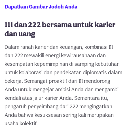
Dapatkan Gambar Jodoh Anda
111 dan 222 bersama untuk karier
dan uang
Dalam ranah karier dan keuangan, kombinasi 111
dan 222 mewakili energi kewirausahaan dan
kesempatan kepemimpinan di samping kebutuhan
untuk kolaborasi dan pendekatan diplomatis dalam
bekerja. Semangat proaktif dari 111 mendorong
Anda untuk mengejar ambisi Anda dan mengambil
kendali atas jalur karier Anda. Sementara itu,
pengaruh penyeimbang dari 222 mengingatkan
Anda bahwa kesuksesan sering kali merupakan
usaha kolektif.