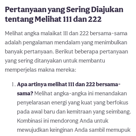
Pertanyaan yang Sering Diajukan
tentang Melihat 111 dan 222
Melihat angka malaikat 111 dan 222 bersama-sama
adalah pengalaman mendalam yang menimbulkan
banyak pertanyaan. Berikut beberapa pertanyaan
yang sering ditanyakan untuk membantu
memperjelas makna mereka:
Apa artinya melihat 111 dan 222 bersama-
sama?
Melihat angka-angka ini menandakan
penyelarasan energi yang kuat yang berfokus
pada awal baru dan kemitraan yang seimbang.
Kombinasi ini mendorong Anda untuk
mewujudkan keinginan Anda sambil memupuk