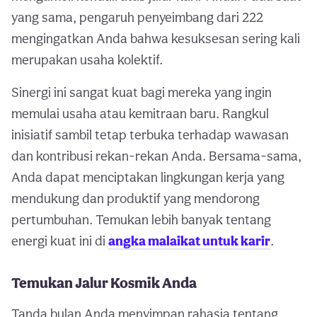
yang sama, pengaruh penyeimbang dari 222
mengingatkan Anda bahwa kesuksesan sering kali
merupakan usaha kolektif.
Sinergi ini sangat kuat bagi mereka yang ingin
memulai usaha atau kemitraan baru. Rangkul
inisiatif sambil tetap terbuka terhadap wawasan
dan kontribusi rekan-rekan Anda. Bersama-sama,
Anda dapat menciptakan lingkungan kerja yang
mendukung dan produktif yang mendorong
pertumbuhan. Temukan lebih banyak tentang
energi kuat ini di
angka malaikat untuk karir
.
Temukan Jalur Kosmik Anda
Tanda bulan Anda menyimpan rahasia tentang