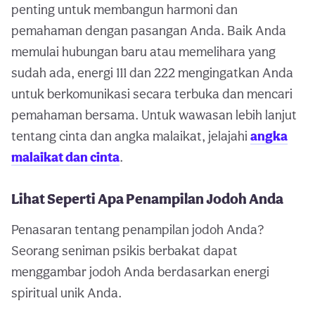
penting untuk membangun harmoni dan
pemahaman dengan pasangan Anda. Baik Anda
memulai hubungan baru atau memelihara yang
sudah ada, energi 111 dan 222 mengingatkan Anda
untuk berkomunikasi secara terbuka dan mencari
pemahaman bersama. Untuk wawasan lebih lanjut
tentang cinta dan angka malaikat, jelajahi
angka
malaikat dan cinta
.
Lihat Seperti Apa Penampilan Jodoh Anda
Penasaran tentang penampilan jodoh Anda?
Seorang seniman psikis berbakat dapat
menggambar jodoh Anda berdasarkan energi
spiritual unik Anda.