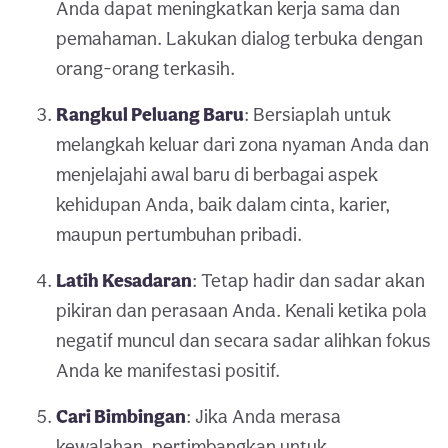
Anda dapat meningkatkan kerja sama dan
pemahaman. Lakukan dialog terbuka dengan
orang-orang terkasih.
Rangkul Peluang Baru
: Bersiaplah untuk
melangkah keluar dari zona nyaman Anda dan
menjelajahi awal baru di berbagai aspek
kehidupan Anda, baik dalam cinta, karier,
maupun pertumbuhan pribadi.
Latih Kesadaran
: Tetap hadir dan sadar akan
pikiran dan perasaan Anda. Kenali ketika pola
negatif muncul dan secara sadar alihkan fokus
Anda ke manifestasi positif.
Cari Bimbingan
: Jika Anda merasa
kewalahan, pertimbangkan untuk