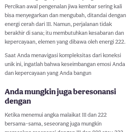
Percikan awal pengenalan jiwa kembar sering kali
bisa menyegarkan dan mengubah, ditandai dengan
energi cerah dari 111. Namun, perjalanan tidak
berakhir di sana; itu membutuhkan kesabaran dan
kepercayaan, elemen yang dibawa oleh energi 222.
Saat Anda menavigasi kompleksitas dari koneksi
unik ini, ingatlah bahwa keseimbangan emosi Anda
dan kepercayaan yang Anda bangun
Anda mungkin juga beresonansi
dengan
Ketika menemui angka malaikat 111 dan 222
bersama-sama, seseorang juga mungkin