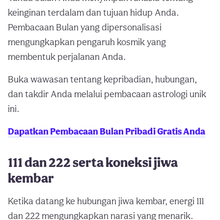
keinginan terdalam dan tujuan hidup Anda.
Pembacaan Bulan yang dipersonalisasi
mengungkapkan pengaruh kosmik yang
membentuk perjalanan Anda.
Buka wawasan tentang kepribadian, hubungan,
dan takdir Anda melalui pembacaan astrologi unik
ini.
Dapatkan Pembacaan Bulan Pribadi Gratis Anda
111 dan 222 serta koneksi jiwa
kembar
Ketika datang ke hubungan jiwa kembar, energi 111
dan 222 mengungkapkan narasi yang menarik.