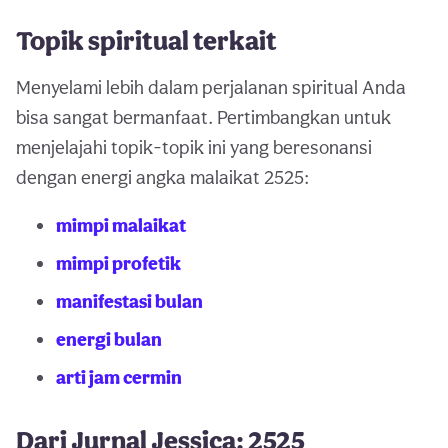
Topik spiritual terkait
Menyelami lebih dalam perjalanan spiritual Anda
bisa sangat bermanfaat. Pertimbangkan untuk
menjelajahi topik-topik ini yang beresonansi
dengan energi angka malaikat 2525:
mimpi malaikat
mimpi profetik
manifestasi bulan
energi bulan
arti jam cermin
Dari Jurnal Jessica: 2525