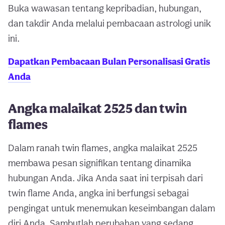
Buka wawasan tentang kepribadian, hubungan,
dan takdir Anda melalui pembacaan astrologi unik
ini.
Dapatkan Pembacaan Bulan Personalisasi Gratis
Anda
Angka malaikat 2525 dan twin
flames
Dalam ranah twin flames, angka malaikat 2525
membawa pesan signifikan tentang dinamika
hubungan Anda. Jika Anda saat ini terpisah dari
twin flame Anda, angka ini berfungsi sebagai
pengingat untuk menemukan keseimbangan dalam
diri Anda. Sambutlah perubahan yang sedang