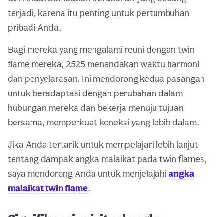
terjadi, karena itu penting untuk pertumbuhan
pribadi Anda.
Bagi mereka yang mengalami reuni dengan twin
flame mereka, 2525 menandakan waktu harmoni
dan penyelarasan. Ini mendorong kedua pasangan
untuk beradaptasi dengan perubahan dalam
hubungan mereka dan bekerja menuju tujuan
bersama, memperkuat koneksi yang lebih dalam.
Jika Anda tertarik untuk mempelajari lebih lanjut
tentang dampak angka malaikat pada twin flames,
saya mendorong Anda untuk menjelajahi
angka
malaikat twin flame
.