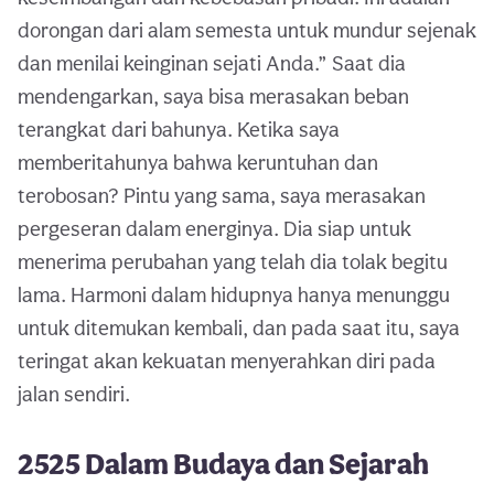
dorongan dari alam semesta untuk mundur sejenak
dan menilai keinginan sejati Anda.” Saat dia
mendengarkan, saya bisa merasakan beban
terangkat dari bahunya. Ketika saya
memberitahunya bahwa keruntuhan dan
terobosan? Pintu yang sama, saya merasakan
pergeseran dalam energinya. Dia siap untuk
menerima perubahan yang telah dia tolak begitu
lama. Harmoni dalam hidupnya hanya menunggu
untuk ditemukan kembali, dan pada saat itu, saya
teringat akan kekuatan menyerahkan diri pada
jalan sendiri.
2525 Dalam Budaya dan Sejarah