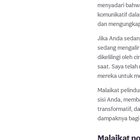
menyadari bahwa 
komunikatif dal
dan mengungkapk
Jika Anda sedang
sedang mengalir
dikelilingi oleh
saat. Saya telah
mereka untuk me
Malaikat pelindu
sisi Anda, memb
transformatif, 
dampaknya bagi 
Malaikat n