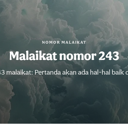
NOMOR MALAIKAT
Malaikat nomor 243
 malaikat: Pertanda akan ada hal-hal baik 