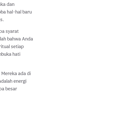
uka dan
ba hal-hal baru
s.
pa syarat
tlah bahwa Anda
itual setiap
mbuka hati
. Mereka ada di
dalah energi
pa besar