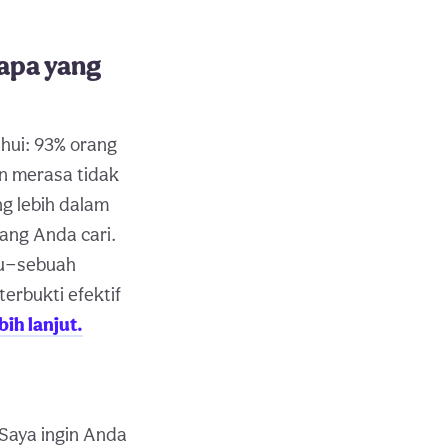
apa yang
hui: 93% orang
n merasa tidak
g lebih dalam
ang Anda cari.
tu—sebuah
erbukti efektif
bih lanjut.
Saya ingin Anda