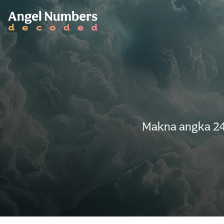
Makna angka 243