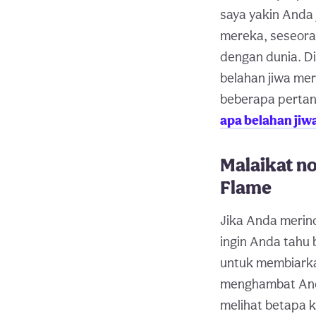
saya yakin Anda 
mereka, seseor
dengan dunia. D
belahan jiwa mer
beberapa perta
apa belahan jiwa
Malaikat n
Flame
Jika Anda merin
ingin Anda tahu
untuk membiark
menghambat Anda
melihat betapa 