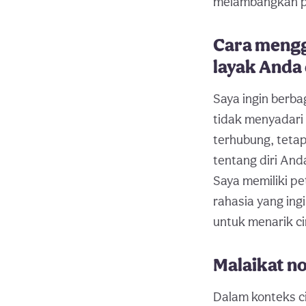
melambangkan pe
Cara mengg
layak Anda
Saya ingin berb
tidak menyadari
terhubung, teta
tentang diri An
Saya memiliki p
rahasia yang ing
untuk menarik c
Malaikat no
Dalam konteks c