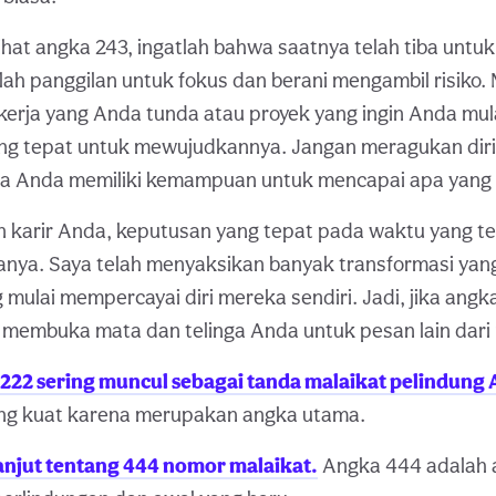
hat angka 243, ingatlah bahwa saatnya telah tiba untu
alah panggilan untuk fokus dan berani mengambil risiko
kerja yang Anda tunda atau proyek yang ingin Anda mu
ng tepat untuk mewujudkannya. Jangan meragukan diri
a Anda memiliki kemampuan untuk mencapai apa yang 
n karir Anda, keputusan yang tepat pada waktu yang t
nya. Saya telah menyaksikan banyak transformasi yang
 mulai mempercayai diri mereka sendiri. Jadi, jika angk
h membuka mata dan telinga Anda untuk pesan lain dari
222 sering muncul sebagai tanda malaikat pelindung 
ng kuat karena merupakan angka utama.
lanjut tentang 444 nomor malaikat.
Angka 444 adalah 