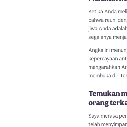
Ketika Anda meli
bahwa reuni den
jiwa Anda adalah
segalanya menjad
Angka ini menun
kepercayaan an
mengarahkan Anda
membuka diri te
Temukan me
orang terk
Saya merasa pen
telah menyimpan