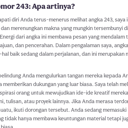
omor 243: Apa artinya?
pati diri Anda terus-menerus melihat angka 243, saya 
k dan merenungkan makna yang mungkin tersembunyi di 
Energi dari angka ini membawa pesan yang mendalam 
juan, dan pencerahan. Dalam pengalaman saya, angka
-hal baik sedang dalam perjalanan, dan ini merupakan
 pelindung Anda mengulurkan tangan mereka kepada An
ka memberikan dukungan yang luar biasa. Saya telah me
spirasi orang untuk mewujudkan ide-ide kreatif mereka
i, tulisan, atau proyek lainnya. Jika Anda merasa terd
uatu, ikuti dorongan tersebut. Anda sedang memasuki 
 tidak hanya membawa keuntungan material tetapi ju
 biasa.