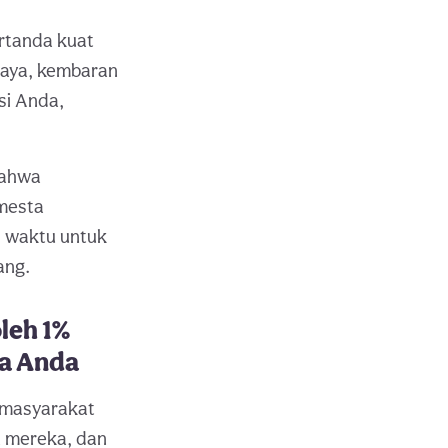
ertanda kuat
saya, kembaran
si Anda,
bahwa
mesta
ah waktu untuk
ang.
leh 1%
wa Anda
 masyarakat
a mereka, dan