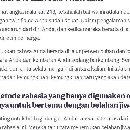
hat angka malaikat 243, ketahuilah bahwa ini adalah p
gan twin flame Anda sudah dekat. Dalam pengalaman 
 separuh dari diri Anda, dan ketika mereka berada di si
i lebih berharga.
jukkan bahwa Anda berada di jalur penyembuhan dan 
tara Anda dan kembaran Anda sedang berkembang. Se
, dan cinta selalu mengalir di antara kalian. Ini adal
rhadap kemungkinan-kemungkinan baru yang akan dat
tode rahasia yang hanya digunakan o
aya untuk bertemu dengan belahan ji
ting untuk berbagi dengan Anda bahwa 1% teratas dari
 rahasia ini. Mereka tahu cara menemukan belahan jiw