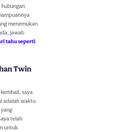
am hubungan
emampuannya
orang menemukan
nda, jawab
ri tahu seperti
han Twin
kembali, saya
i adalah waktu
 yang
aya telah
n untuk