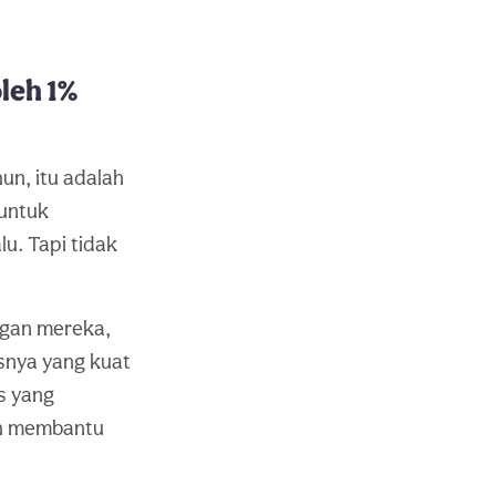
leh 1%
n, itu adalah
 untuk
u. Tapi tidak
ngan mereka,
nya yang kuat
s yang
oh membantu