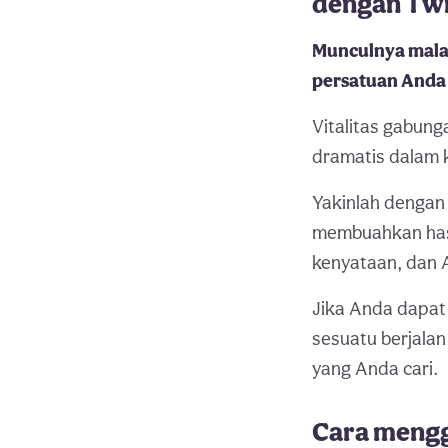
dengan Twi
Munculnya malai
persatuan Anda
Vitalitas gabun
dramatis dalam 
Yakinlah dengan 
membuahkan hasi
kenyataan, dan A
Jika Anda dapa
sesuatu berjala
yang Anda cari.
Cara mengg