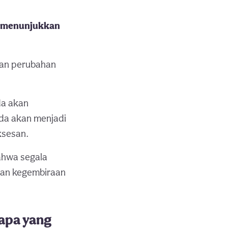
da menunjukkan
kan perubahan
da akan
da akan menjadi
ksesan.
ahwa segala
dan kegembiraan
apa yang