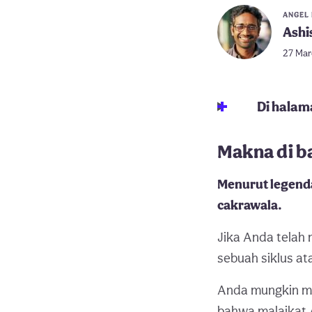
ANGEL
Ashi
27 Mar
Di halama
Makna di b
Menurut legenda
cakrawala.
Jika Anda telah 
sebuah siklus at
Anda mungkin mer
bahwa malaikat