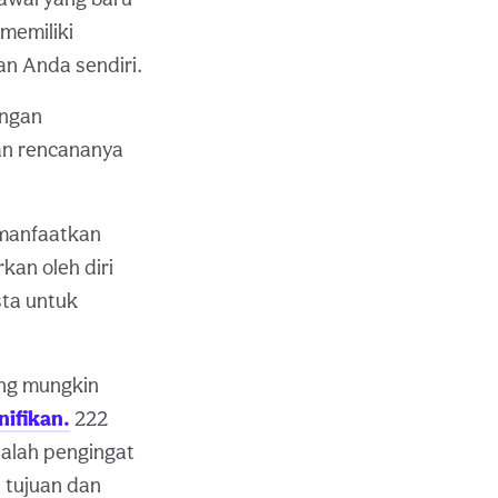
memiliki
n Anda sendiri.
engan
an rencananya
emanfaatkan
an oleh diri
sta untuk
ang mungkin
nifikan.
222
alah pengingat
 tujuan dan