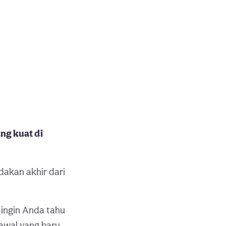
ng kuat di
dakan akhir dari
 ingin Anda tahu
wal yang baru