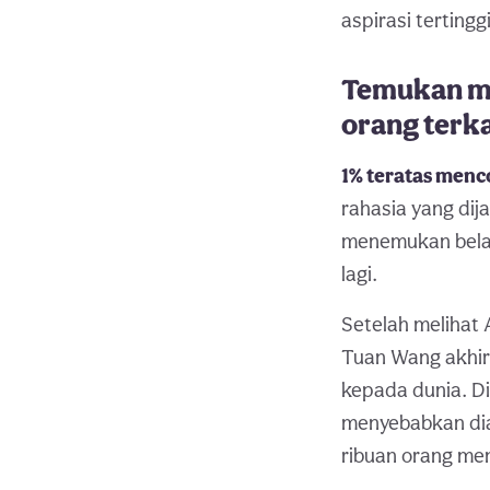
aspirasi tertingg
Temukan me
orang terk
1% teratas men
rahasia yang dij
menemukan belah
lagi.
Setelah melihat
Tuan Wang akhi
kepada dunia. Di
menyebabkan di
ribuan orang me