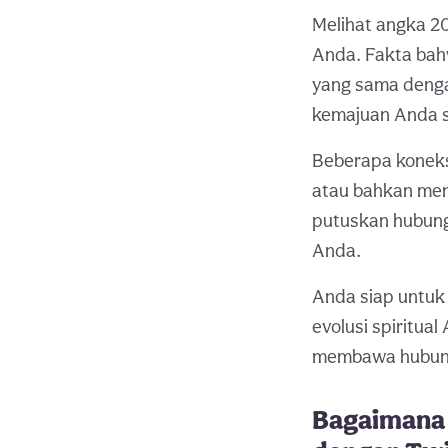
Melihat angka 2
Anda. Fakta bahw
yang sama denga
kemajuan Anda s
Beberapa koneks
atau bahkan meng
putuskan hubung
Anda.
Anda siap untuk
evolusi spiritua
membawa hubunga
Bagaimana 