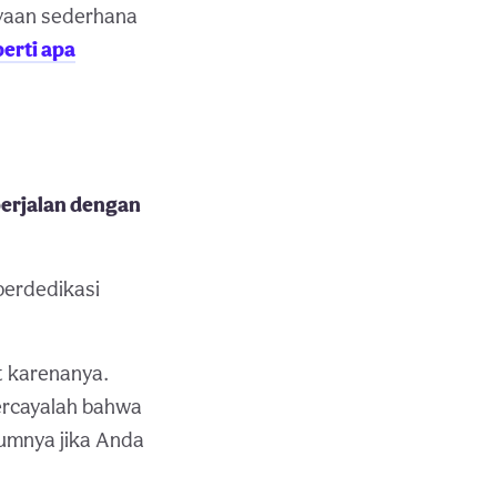
nyaan sederhana
perti apa
erjalan dengan
berdedikasi
t karenanya.
ercayalah bahwa
lumnya jika Anda