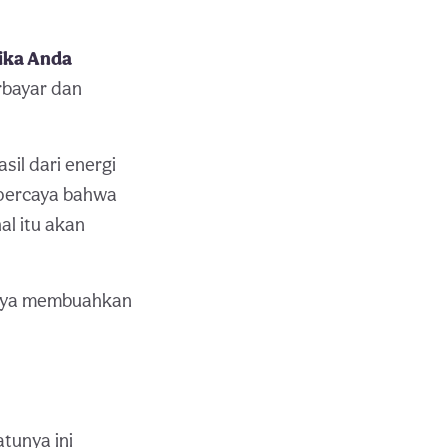
jika Anda
rbayar dan
il dari energi
 percaya bahwa
al itu akan
rnya membuahkan
tunya ini