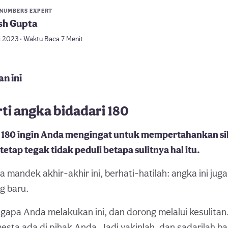
 NUMBERS EXPERT
sh Gupta
i 2023 • Waktu Baca 7 Menit
n ini
ti angka bidadari 180
180 ingin Anda mengingat untuk mempertahankan sik
etap tegak tidak peduli betapa sulitnya hal itu.
 mandek akhir-akhir ini, berhati-hatilah: angka ini juga
g baru.
apa Anda melakukan ini, dan dorong melalui kesulitan.
esta ada di pihak Anda. Jadi yakinlah, dan sadarilah ba