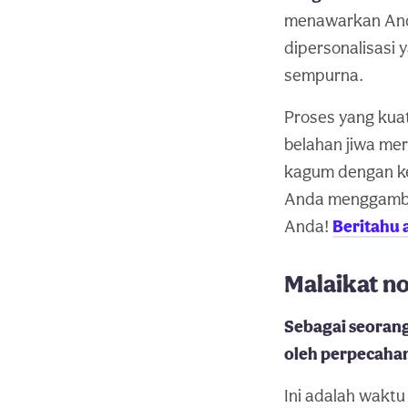
menawarkan And
dipersonalisasi 
sempurna.
Proses yang kua
belahan jiwa me
kagum dengan ke
Anda menggambar
Anda!
Beritahu 
Malaikat n
Sebagai seoran
oleh perpecahan
Ini adalah waktu