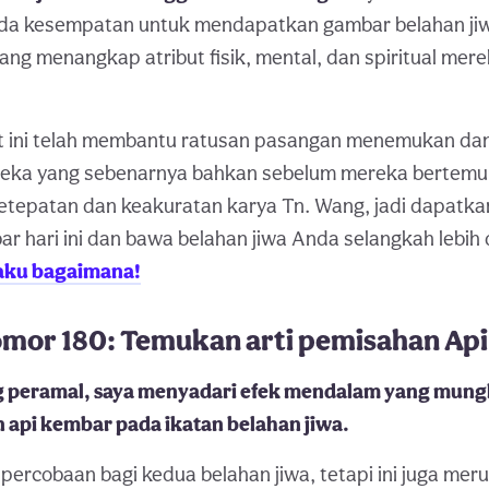
a kesempatan untuk mendapatkan gambar belahan ji
yang menangkap atribut fisik, mental, dan spiritual mer
t ini telah membantu ratusan pasangan menemukan da
reka yang sebenarnya bahkan sebelum mereka bertemu
tepatan dan keakuratan karya Tn. Wang, jadi dapatkan
 hari ini dan bawa belahan jiwa Anda selangkah lebih
aku bagaimana!
omor 180: Temukan arti pemisahan Ap
g peramal, saya menyadari efek mendalam yang mung
 api kembar pada ikatan belahan jiwa.
 percobaan bagi kedua belahan jiwa, tetapi ini juga me