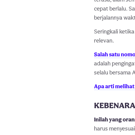
cepat berlalu. S
berjalannya wak
Seringkali ketik
relevan.
Salah satu nomo
adalah pengingat
selalu bersama 
Apa arti melihat
KEBENARAN 
Inilah yang ora
harus menyesuaik