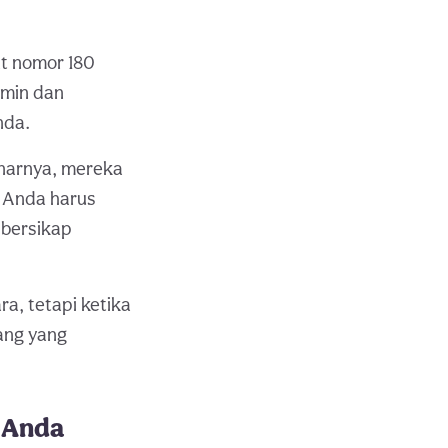
at nomor 180
rmin dan
nda.
narnya, mereka
 Anda harus
 bersikap
a, tetapi ketika
ang yang
 Anda