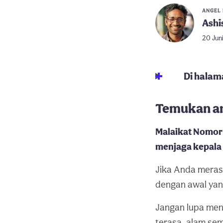
ANGEL
Ashi
20 Jun
Di halama
Temukan ar
Malaikat Nomor 
menjaga kepala t
Jika Anda merasa
dengan awal yan
Jangan lupa meng
terasa, alam sem