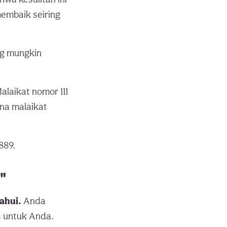
membaik seiring
ang mungkin
alaikat nomor 111
na malaikat
889.
"
ahui.
Anda
s untuk Anda.