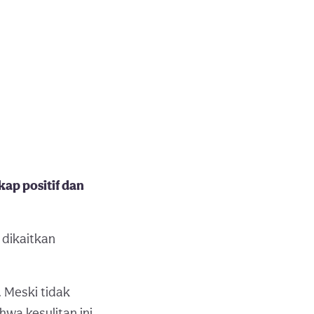
ap positif dan
 dikaitkan
 Meski tidak
hwa kesulitan ini