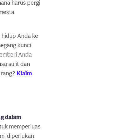
mana harus pergi
emesta
 hidup Anda ke
megang kunci
memberi Anda
a sulit dan
kurang?
Klaim
ng dalam
untuk memperluas
mi diperlukan