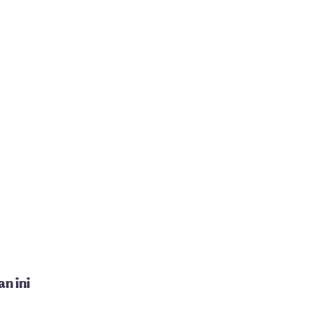
n ini