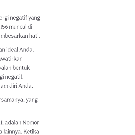
rgi negatif yang
156 muncul di
mbesarkan hati.
n ideal Anda.
awatirkan
yalah bentuk
i negatif.
am diri Anda.
bersamanya, yang
11 adalah Nomor
 lainnya. Ketika