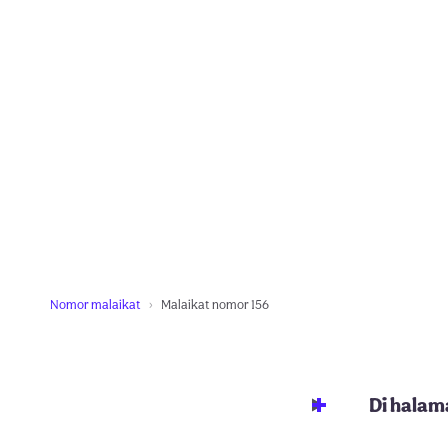
Nomor malaikat
Malaikat nomor 156
Di halama