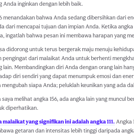
 Anda inginkan dengan lebih baik.
56 menandakan bahwa Anda sedang dibersihkan dari ene
a dari mencapai tujuan dan impian Anda. Ketika angka 
, ingatlah bahwa pesan ini membawa harapan yang me
a didorong untuk terus bergerak maju menuju kehidupa
h pengingat dari malaikat Anda untuk berhenti mengkh
 lain. Membandingkan diri Anda dengan orang lain han
dap diri sendiri yang dapat menumpuk emosi dan energ
 mengubah siapa Anda; peluklah keunikan yang ada dal
ka saya melihat angka 156, ada angka lain yang muncul 
uk diperhatikan.
 malaikat yang signifikan ini adalah angka 111.
Angka 1
awa getaran dan intensitas lebih tinggi daripada angka