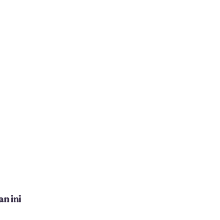
n ini