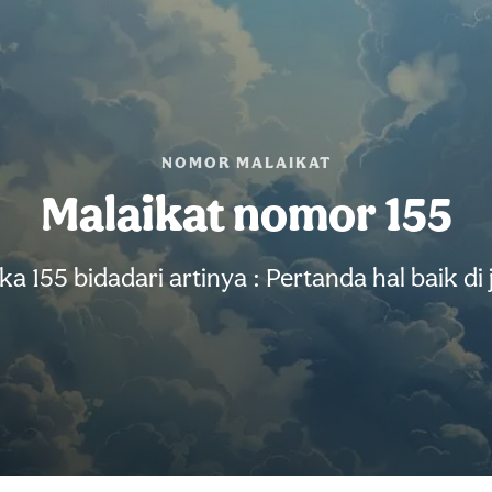
NOMOR MALAIKAT
Malaikat nomor 155
a 155 bidadari artinya : Pertanda hal baik di 