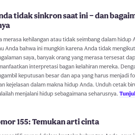
a tidak sinkron saat ini — dan bagai
nya
da merasa kehilangan atau tidak seimbang dalam hidup 
u Anda bahwa ini mungkin karena Anda tidak mengikuti
galaman saya, banyak orang yang merasa tersesat d
anfaatkan interpretasi bagan kelahiran mereka. De
gambil keputusan besar dan apa yang harus menjadi f
 kejelasan dalam makna hidup Anda. Unduh cetak bir
lailah menjalani hidup sebagaimana seharusnya.
Tunju
mor 155: Temukan arti cinta