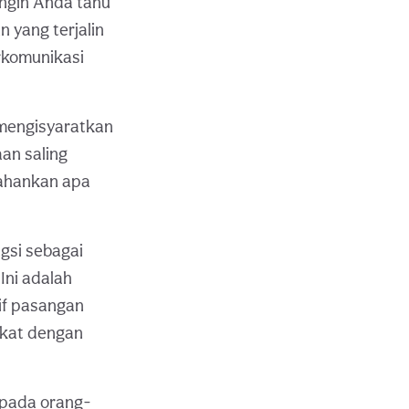
ingin Anda tahu
 yang terjalin
rkomunikasi
 mengisyaratkan
an saling
tahankan apa
gsi sebagai
ni adalah
if pasangan
ekat dengan
 pada orang-