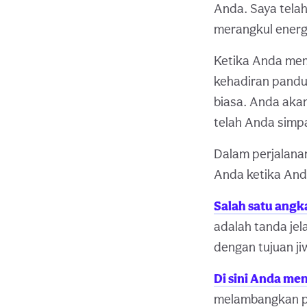
Anda. Saya tela
merangkul energi
Ketika Anda mem
kehadiran pandu
biasa. Anda aka
telah Anda simpa
Dalam perjalanan
Anda ketika Anda
Salah satu angka
adalah tanda jel
dengan tujuan j
Di sini Anda me
melambangkan pe