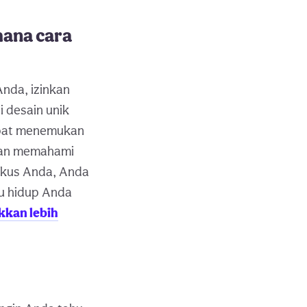
mana cara
Anda, izinkan
 desain unik
apat menemukan
ngan memahami
okus Anda, Anda
u hidup Anda
kkan lebih