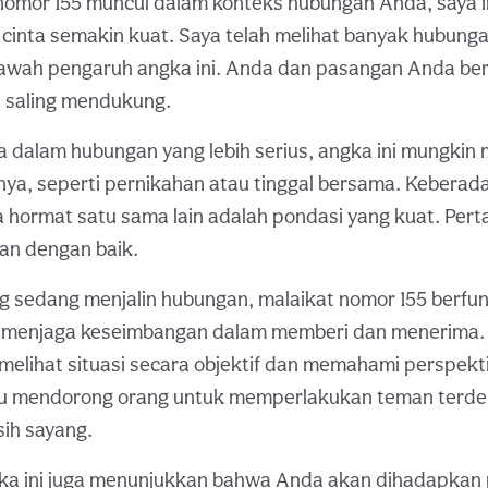
 nomor 155 muncul dalam konteks hubungan Anda, saya 
inta semakin kuat. Saya telah melihat banyak hubungan
bawah pengaruh angka ini. Anda dan pasangan Anda be
n saling mendukung.
a dalam hubungan yang lebih serius, angka ini mungkin
nya, seperti pernikahan atau tinggal bersama. Keberada
a hormat satu sama lain adalah pondasi yang kuat. Per
an dengan baik.
g sedang menjalin hubungan, malaikat nomor 155 berfun
 menjaga keseimbangan dalam memberi dan menerima. I
melihat situasi secara objektif dan memahami perspekt
lu mendorong orang untuk memperlakukan teman terd
ih sayang.
ka ini juga menunjukkan bahwa Anda akan dihadapkan