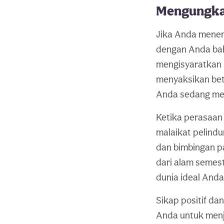
Mengungka
Jika Anda menemu
dengan Anda bah
mengisyaratkan p
menyaksikan bet
Anda sedang men
Ketika perasaan
malaikat pelind
dan bimbingan pa
dari alam semes
dunia ideal Anda
Sikap positif d
Anda untuk menj