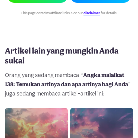
This page contains affiliate links. See our
disclaimer
for details.
Artikel lain yang mungkin Anda
sukai
Orang yang sedang membaca “
Angka malaikat
138: Temukan artinya dan apa artinya bagi Anda
”
juga sedang membaca artikel-artikel ini: