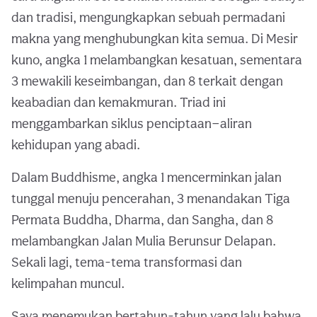
dan tradisi, mengungkapkan sebuah permadani
makna yang menghubungkan kita semua. Di Mesir
kuno, angka 1 melambangkan kesatuan, sementara
3 mewakili keseimbangan, dan 8 terkait dengan
keabadian dan kemakmuran. Triad ini
menggambarkan siklus penciptaan—aliran
kehidupan yang abadi.
Dalam Buddhisme, angka 1 mencerminkan jalan
tunggal menuju pencerahan, 3 menandakan Tiga
Permata Buddha, Dharma, dan Sangha, dan 8
melambangkan Jalan Mulia Berunsur Delapan.
Sekali lagi, tema-tema transformasi dan
kelimpahan muncul.
Saya menemukan bertahun-tahun yang lalu bahwa