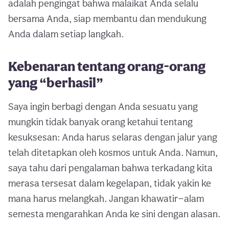
adalah pengingat bahwa malaikat Anda selalu
bersama Anda, siap membantu dan mendukung
Anda dalam setiap langkah.
Kebenaran tentang orang-orang
yang “berhasil”
Saya ingin berbagi dengan Anda sesuatu yang
mungkin tidak banyak orang ketahui tentang
kesuksesan: Anda harus selaras dengan jalur yang
telah ditetapkan oleh kosmos untuk Anda. Namun,
saya tahu dari pengalaman bahwa terkadang kita
merasa tersesat dalam kegelapan, tidak yakin ke
mana harus melangkah. Jangan khawatir—alam
semesta mengarahkan Anda ke sini dengan alasan.