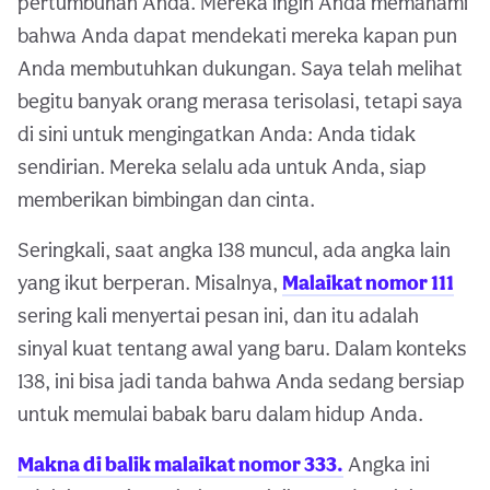
pertumbuhan Anda. Mereka ingin Anda memahami
bahwa Anda dapat mendekati mereka kapan pun
Anda membutuhkan dukungan. Saya telah melihat
begitu banyak orang merasa terisolasi, tetapi saya
di sini untuk mengingatkan Anda: Anda tidak
sendirian. Mereka selalu ada untuk Anda, siap
memberikan bimbingan dan cinta.
Seringkali, saat angka 138 muncul, ada angka lain
yang ikut berperan. Misalnya,
Malaikat nomor 111
sering kali menyertai pesan ini, dan itu adalah
sinyal kuat tentang awal yang baru. Dalam konteks
138, ini bisa jadi tanda bahwa Anda sedang bersiap
untuk memulai babak baru dalam hidup Anda.
Makna di balik malaikat nomor 333.
Angka ini