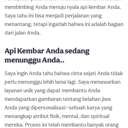
membimbing Anda menuju nyala api kembar Anda.
Saya tahu ini bisa menjadi perjalanan yang
menantang, tetapi ingatlah bahwa ini adalah bagian
dari jalan Anda.
Api Kembar Anda sedang
menunggu Anda..
Saya ingin Anda tahu bahwa cinta sejati Anda tidak
perlu menunggu lebih lama lagi. Saya menawarkan
layanan unik yang dapat membantu Anda
mendapatkan gambaran tentang belahan jiwa
Anda yang dipersonalisasi—sebuah karya yang
menangkap atribut fisik, mental, dan spiritual
mereka. Proses ini telah membantu banyak orang