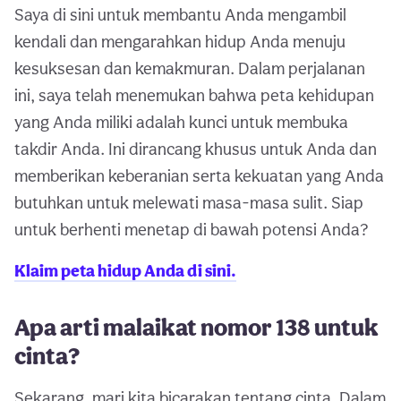
Saya di sini untuk membantu Anda mengambil
kendali dan mengarahkan hidup Anda menuju
kesuksesan dan kemakmuran. Dalam perjalanan
ini, saya telah menemukan bahwa peta kehidupan
yang Anda miliki adalah kunci untuk membuka
takdir Anda. Ini dirancang khusus untuk Anda dan
memberikan keberanian serta kekuatan yang Anda
butuhkan untuk melewati masa-masa sulit. Siap
untuk berhenti menetap di bawah potensi Anda?
Klaim peta hidup Anda di sini.
Apa arti malaikat nomor 138 untuk
cinta?
Sekarang, mari kita bicarakan tentang cinta. Dalam