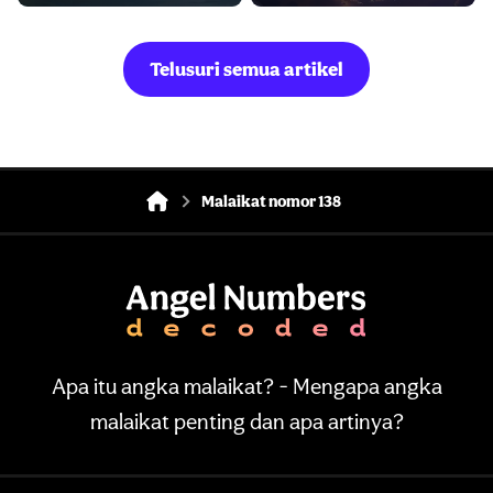
Telusuri semua artikel
Malaikat nomor 138
Apa itu angka malaikat? - Mengapa angka
malaikat penting dan apa artinya?