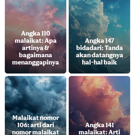
Angka 110
malaikat: Apa
Angka 147
artinya &
bidadari: Tanda
bagaimana
akan datangnya
menanggapinya
hal-hal baik
Malaikat nomor
106: arti dari
Angka 141
nomor malaikat
malaikat: Arti