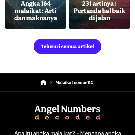
Angka 164
231 artinya :
malaikat: Arti
Pertanda hal baik
dan maknanya
di jalan
Telusuri semua artikel
Malaikat nomor 112
Apa itu angka malaikat? - Mengapa angka