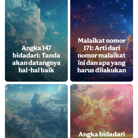
Malaikat nomor
Angka 147
171: Arti dari
bidadari: Tanda
nomor malaikat
akan datangnya
ini dan apa yang
hal-hal baik
harus dilakukan
Angka bidadari