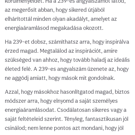
körülményeidet. Ha a 239-es angyalszámot látod,
az megerősít abban, hogy sikered útjából
elhárítottál minden olyan akadályt, amelyet az
energiaáramlásod megakadása okozott.
Ha 239-et dobsz, számíthatsz arra, hogy inspirálva
érzed magad. Megtalálod az inspirációt, amire
szükséged van ahhoz, hogy tovább haladj az ideális
életed felé. A 239-es angyalszám üzenete az, hogy
ne aggódj amiatt, hogy mások mit gondolnak.
Azzal, hogy másokhoz hasonlítgatod magad, biztos
módszer arra, hogy elnyomd a saját személyes
energiaáramlásodat. Csodálatosan sikeres vagy a
saját feltételeid szerint. Tényleg, fantasztikusan jól
csinálod; nem lenne pontos azt mondani, hogy jól