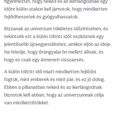
figyelmeztet, hogy neked és az ikerlángodnak egy
időre külön utakon kell járnotok, hogy mindketten
fejlődhessetek és gyógyulhassatok.
Bízzanak az univerzum tökéletes időzítésében, és
tekintsék ezt a külön töltött időt eszköznek egy
jelentősebb újraegyesüléshez, amikor eljön az ideje.
Ne feledje, hogy őrangyalai ön mellett állnak, és
hogy ez csak egy átmeneti visszaesés.
A külön töltött idő miatt mindketten fejlődni
fogtok, mint emberek és mint pár, és ez jó dolog.
Ebben a pillanatban neked és az ikerlángodnak
bíznotok kell abban, hogy az univerzumnak célja
van mindkettőtökkel.