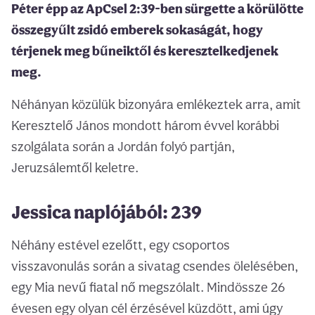
Péter épp az ApCsel 2:39-ben sürgette a körülötte
összegyűlt zsidó emberek sokaságát, hogy
térjenek meg bűneiktől és keresztelkedjenek
meg.
Néhányan közülük bizonyára emlékeztek arra, amit
Keresztelő János mondott három évvel korábbi
szolgálata során a Jordán folyó partján,
Jeruzsálemtől keletre.
Jessica naplójából: 239
Néhány estével ezelőtt, egy csoportos
visszavonulás során a sivatag csendes ölelésében,
egy Mia nevű fiatal nő megszólalt. Mindössze 26
évesen egy olyan cél érzésével küzdött, ami úgy