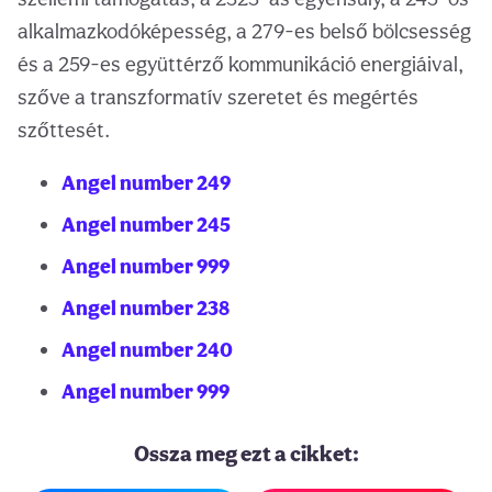
alkalmazkodóképesség, a 279-es belső bölcsesség
és a 259-es együttérző kommunikáció energiáival,
szőve a transzformatív szeretet és megértés
szőttesét.
Angel number 249
Angel number 245
Angel number 999
Angel number 238
Angel number 240
Angel number 999
Ossza meg ezt a cikket: