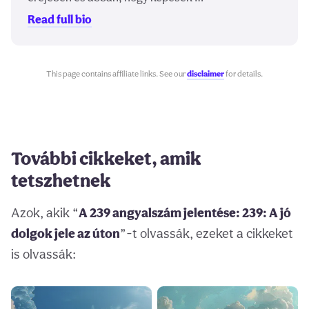
Read full bio
This page contains affiliate links. See our
disclaimer
for details.
További cikkeket, amik
tetszhetnek
Azok, akik “
A 239 angyalszám jelentése: 239: A jó
dolgok jele az úton
”-t olvassák, ezeket a cikkeket
is olvassák: