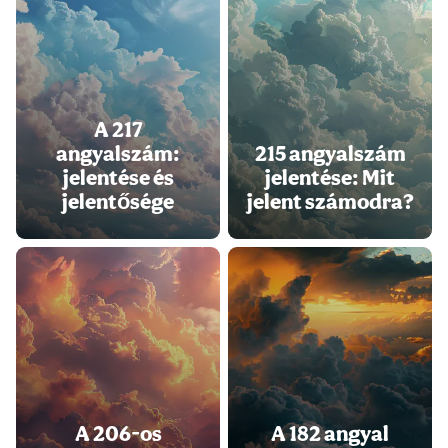
A 217
angyalszám:
215 angyalszám
jelentése és
jelentése: Mit
jelentősége
jelent számodra?
A 206-os
A 182 angyal