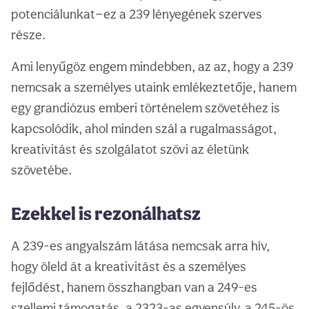
potenciálunkat—ez a 239 lényegének szerves
része.
Ami lenyűgöz engem mindebben, az az, hogy a 239
nemcsak a személyes utaink emlékeztetője, hanem
egy grandiózus emberi történelem szövetéhez is
kapcsolódik, ahol minden szál a rugalmasságot,
kreativitást és szolgálatot szövi az életünk
szövetébe.
Ezekkel is rezonálhatsz
A 239-es angyalszám látása nemcsak arra hív,
hogy öleld át a kreativitást és a személyes
fejlődést, hanem összhangban van a 249-es
szellemi támogatás, a 2323-as egyensúly, a 245-ös