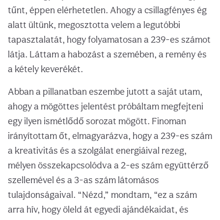
tűnt, éppen elérhetetlen. Ahogy a csillagfényes ég
alatt ültünk, megosztotta velem a legutóbbi
tapasztalatát, hogy folyamatosan a 239-es számot
látja. Láttam a habozást a szemében, a remény és
a kétely keverékét.
Abban a pillanatban eszembe jutott a saját utam,
ahogy a mögöttes jelentést próbáltam megfejteni
egy ilyen ismétlődő sorozat mögött. Finoman
irányítottam őt, elmagyarázva, hogy a 239-es szám
a kreativitás és a szolgálat energiáival rezeg,
mélyen összekapcsolódva a 2-es szám együttérző
szellemével és a 3-as szám látomásos
tulajdonságaival. “Nézd,” mondtam, “ez a szám
arra hív, hogy öleld át egyedi ajándékaidat, és