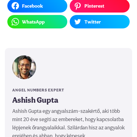
Facebook
Pinterest
WhatsApp
Twitter
ANGEL NUMBERS EXPERT
Ashish Gupta
Ashish Gupta egy angyalszám-szakértő, aki több
mint 20 éve segíti az embereket, hogy kapcsolatba
lépjenek őrangyalaikkal. Szilárdan hisz az angyalok
erejében és abban, hogy képesek …