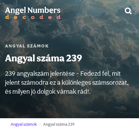
FIGYELEM:
ANGYAL SZÁMOK
Angyal száma 239
239 angyalszám jelentése - Fedezd fel, mit
jelent számodra ez a különleges számsorozat,
és milyen jó dolgok várnak rád!.
Angyal számok
Angyal száma 239