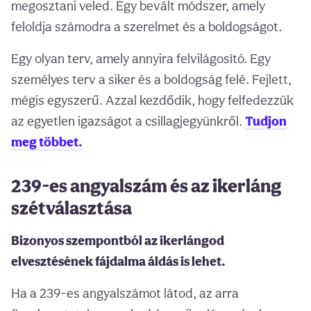
megosztani veled. Egy bevált módszer, amely
feloldja számodra a szerelmet és a boldogságot.
Egy olyan terv, amely annyira felvilágosító. Egy
személyes terv a siker és a boldogság felé. Fejlett,
mégis egyszerű. Azzal kezdődik, hogy felfedezzük
az egyetlen igazságot a csillagjegyünkről.
Tudjon
meg többet.
239-es angyalszám és az ikerláng
szétválasztása
Bizonyos szempontból az ikerlángod
elvesztésének fájdalma áldás is lehet.
Ha a 239-es angyalszámot látod, az arra