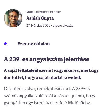
ANGEL NUMBERS EXPERT
Ashish Gupta
27. Március 2023 • 8 perc olvasás
Ezen az oldalon
A 239-es angyalszám jelentése
A saját feltételeid szerint vagy sikeres, mert úgy
döntöttél, hogy a saját utadat követed.
Őszintén szólva, remekül csinálod. A 239-es
számú angyallal való találkozás azt jelenti, hogy
gyengéden egy isteni üzenet felé lökdösődsz.