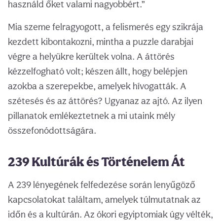
használd őket valami nagyobbért.”
Mia szeme felragyogott, a felismerés egy szikrája
kezdett kibontakozni, mintha a puzzle darabjai
végre a helyükre kerültek volna. A áttörés
kézzelfogható volt; készen állt, hogy belépjen
azokba a szerepekbe, amelyek hívogatták. A
szétesés és az áttörés? Ugyanaz az ajtó. Az ilyen
pillanatok emlékeztetnek a mi utaink mély
összefonódottságára.
239 Kultúrák és Történelem Át
A 239 lényegének felfedezése során lenyűgöző
kapcsolatokat találtam, amelyek túlmutatnak az
időn és a kultúrán. Az ókori egyiptomiak úgy vélték,