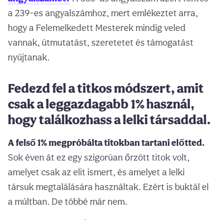
a 239-es angyalszámhoz, mert emlékeztet arra,
hogy a Felemelkedett Mesterek mindig veled
vannak, útmutatást, szeretetet és támogatást
nyújtanak.
Fedezd fel a titkos módszert, amit
csak a leggazdagabb 1% használ,
hogy találkozhass a lelki társaddal.
A felső 1% megpróbálta titokban tartani előtted.
Sok éven át ez egy szigorúan őrzött titok volt,
amelyet csak az elit ismert, és amelyet a lelki
társuk megtalálására használtak. Ezért is buktál el
a múltban. De többé már nem.