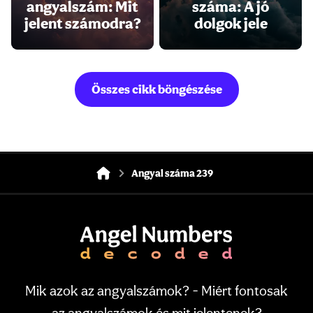
angyalszám: Mit
száma: A jó
jelent számodra?
dolgok jele
Összes cikk böngészése
Angyal száma 239
Mik azok az angyalszámok? - Miért fontosak
az angyalszámok és mit jelentenek?