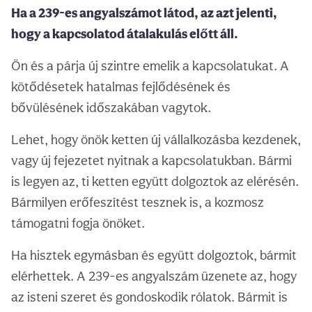
Ha a 239-es angyalszámot látod, az azt jelenti,
hogy a kapcsolatod átalakulás előtt áll.
Ön és a párja új szintre emelik a kapcsolatukat. A
kötődésetek hatalmas fejlődésének és
bővülésének időszakában vagytok.
Lehet, hogy önök ketten új vállalkozásba kezdenek,
vagy új fejezetet nyitnak a kapcsolatukban. Bármi
is legyen az, ti ketten együtt dolgoztok az elérésén.
Bármilyen erőfeszítést tesznek is, a kozmosz
támogatni fogja önöket.
Ha hisztek egymásban és együtt dolgoztok, bármit
elérhettek. A 239-es angyalszám üzenete az, hogy
az isteni szeret és gondoskodik rólatok. Bármit is