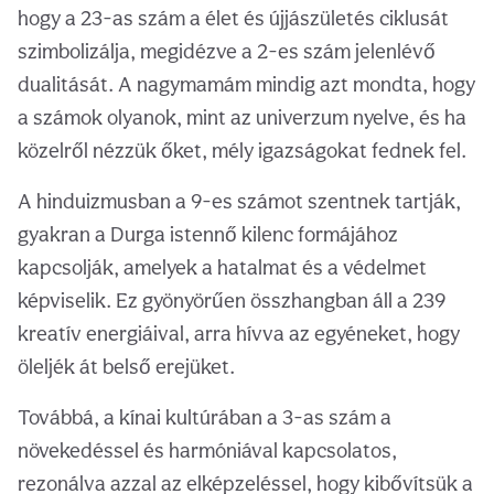
hogy a 23-as szám a élet és újjászületés ciklusát
szimbolizálja, megidézve a 2-es szám jelenlévő
dualitását. A nagymamám mindig azt mondta, hogy
a számok olyanok, mint az univerzum nyelve, és ha
közelről nézzük őket, mély igazságokat fednek fel.
A hinduizmusban a 9-es számot szentnek tartják,
gyakran a Durga istennő kilenc formájához
kapcsolják, amelyek a hatalmat és a védelmet
képviselik. Ez gyönyörűen összhangban áll a 239
kreatív energiáival, arra hívva az egyéneket, hogy
öleljék át belső erejüket.
Továbbá, a kínai kultúrában a 3-as szám a
növekedéssel és harmóniával kapcsolatos,
rezonálva azzal az elképzeléssel, hogy kibővítsük a