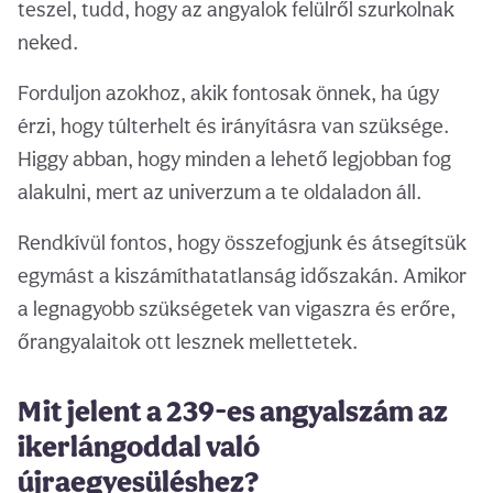
teszel, tudd, hogy az angyalok felülről szurkolnak
neked.
Forduljon azokhoz, akik fontosak önnek, ha úgy
érzi, hogy túlterhelt és irányításra van szüksége.
Higgy abban, hogy minden a lehető legjobban fog
alakulni, mert az univerzum a te oldaladon áll.
Rendkívül fontos, hogy összefogjunk és átsegítsük
egymást a kiszámíthatatlanság időszakán. Amikor
a legnagyobb szükségetek van vigaszra és erőre,
őrangyalaitok ott lesznek mellettetek.
Mit jelent a 239-es angyalszám az
ikerlángoddal való
újraegyesüléshez?