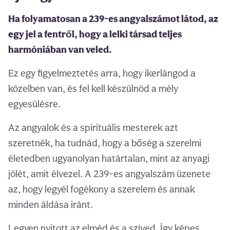
Ha folyamatosan a 239-es angyalszámot látod, az
egy jel a fentről, hogy a lelki társad teljes
harmóniában van veled.
Ez egy figyelmeztetés arra, hogy ikerlángod a
közelben van, és fel kell készülnöd a mély
egyesülésre.
Az angyalok és a spirituális mesterek azt
szeretnék, ha tudnád, hogy a bőség a szerelmi
életedben ugyanolyan határtalan, mint az anyagi
jólét, amit élvezel. A 239-es angyalszám üzenete
az, hogy legyél fogékony a szerelem és annak
minden áldása iránt.
Legyen nyitott az elméd és a szíved. Így képes