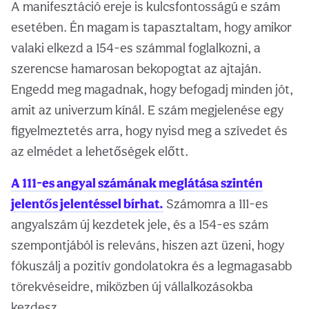
A manifesztáció ereje is kulcsfontosságú e szám
esetében. Én magam is tapasztaltam, hogy amikor
valaki elkezd a 154-es számmal foglalkozni, a
szerencse hamarosan bekopogtat az ajtaján.
Engedd meg magadnak, hogy befogadj minden jót,
amit az univerzum kínál. E szám megjelenése egy
figyelmeztetés arra, hogy nyisd meg a szívedet és
az elmédet a lehetőségek előtt.
A 111-es angyal számának meglátása szintén
jelentős jelentéssel bírhat.
Számomra a 111-es
angyalszám új kezdetek jele, és a 154-es szám
szempontjából is releváns, hiszen azt üzeni, hogy
fókuszálj a pozitív gondolatokra és a legmagasabb
törekvéseidre, miközben új vállalkozásokba
kezdesz.