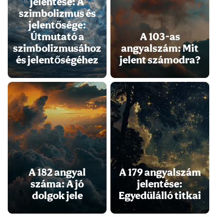
jelentése: A
szimbolizmus és
jelentősége:
Útmutató a
A 103-as
szimbolizmusához
angyalszám: Mit
és jelentőségéhez
jelent számodra?
A 182 angyal
A 179 angyalszám
száma: A jó
jelentése:
dolgok jele
Egyedülálló titkai