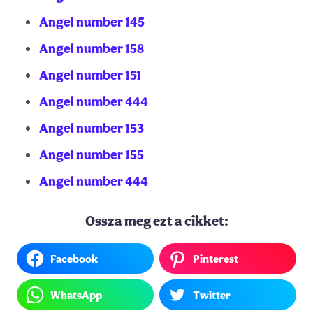
Angel number 145
Angel number 158
Angel number 151
Angel number 444
Angel number 153
Angel number 155
Angel number 444
Ossza meg ezt a cikket:
Facebook
Pinterest
WhatsApp
Twitter