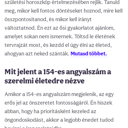
születési horoszkóp értelmezésében rejlik. Tanuld
meg, mikor kell fontos döntéseket hoznod, mire kell
összpontosítanod, és mikor kell irányt
változtatnod. Én ezt az ősi gyakorlatot ajánlom,
amelyet sokan nem ismernek. Töltsd le életének
tervrajzát most, és kezdd el úgy élni az életed,
ahogyan azt neked szánták.
Mutasd többet.
Mit jelent a 154-es angyalszám a
szerelmi életedre nézve
Amikor a 154-es angyalszám megjelenik, az egy
erős jel az önszeretet fontosságáról. Én hiszek
abban, hogy ha prioritásként kezeled az
öngondoskodást, akkor a legjobb énedet tudod