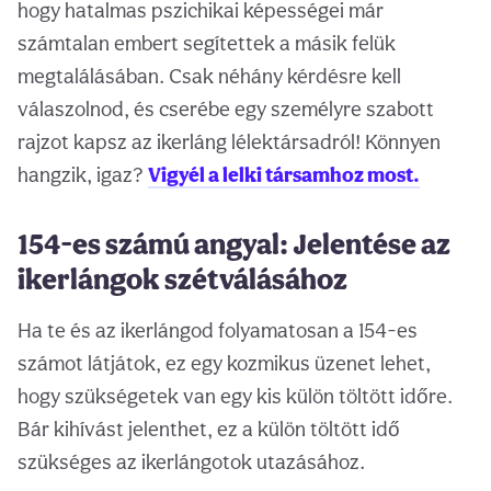
hogy hatalmas pszichikai képességei már
számtalan embert segítettek a másik felük
megtalálásában. Csak néhány kérdésre kell
válaszolnod, és cserébe egy személyre szabott
rajzot kapsz az ikerláng lélektársadról! Könnyen
hangzik, igaz?
Vigyél a lelki társamhoz most.
154-es számú angyal: Jelentése az
ikerlángok szétválásához
Ha te és az ikerlángod folyamatosan a 154-es
számot látjátok, ez egy kozmikus üzenet lehet,
hogy szükségetek van egy kis külön töltött időre.
Bár kihívást jelenthet, ez a külön töltött idő
szükséges az ikerlángotok utazásához.