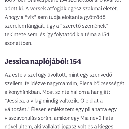
adott ki. A versek átfogják egész szakmai életét.
Ahogy a “víz” sem tudja eloltani a gyötrődő
szerelem lángjait, úgy a “szerető szemének”
tekintete sem, és így folytatódik a téma a 154.
szonettben.
Jessica naplójából: 154
Az este a szél úgy üvöltött, mint egy szenvedő
szellem, felidézve nagymamám, Elena bölcsességét
a konyhánkban. Most szinte hallom a hangját:
“Jessica, a világ mindig változik. Öleld át a
változást.” Élesen emlékszem egy pillanatra egy
visszavonulás során, amikor egy Mia nevű fiatal
nővel ültem, aki vállalati jogász volt és a kiégés