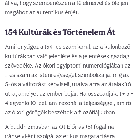
állva, hogy szembenézzen a félelmeivel és öleljen
magához az autentikus énjét.
154 Kultúrák és Történelem Át
Ami lenyűgöz a 154-es szám körül, az a különböző
kultúrákban való jelenléte és a jelentések gazdag
szövedéke. Az ókori egyiptomi numerológiában az
1-es szám az isteni egységet szimbolizálja, míg az
5-ös a változást képviseli, utalva arra az átalakító
útra, amelyet az ember bejár. Ha összeadjuk, 1 + 5 +
4 egyenlő 10-zel, ami rezonál a teljességgel, amiről
az ókori görögök beszéltek a filozófiájukban.
A buddhizmusban az Öt Előírás (5) fogalma
irányelvként szolgál az etikus magatartásra,