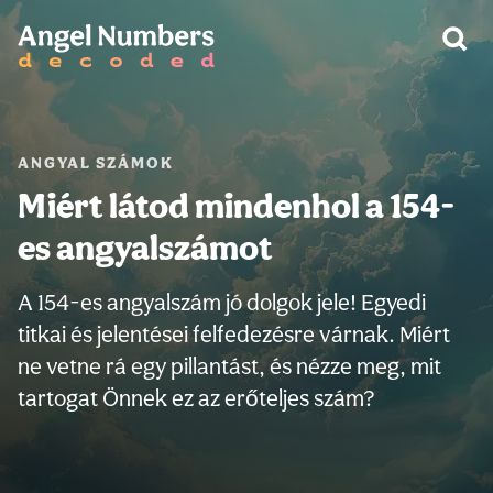
FIGYELEM:
ANGYAL SZÁMOK
Miért látod mindenhol a 154-
es angyalszámot
A 154-es angyalszám jó dolgok jele! Egyedi
titkai és jelentései felfedezésre várnak. Miért
ne vetne rá egy pillantást, és nézze meg, mit
tartogat Önnek ez az erőteljes szám?