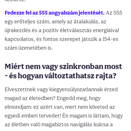
Fedezze fel az 555 angyalszám jelentését.
Az 555
egy erőteljes szám, amely az átalakulás, az
újrakezdés és a pozitív életválasztás energiáival
kapcsolatos, és fontos szerepet játszik a 154-es
szám üzenetében is.
Miért nem vagy szinkronban most
- és hogyan változtathatsz rajta?
Elveszettnek vagy kiegyensúlyozatlannak érzed
magad az életedben? Engedd meg, hogy
elmondjam: ez azért van, mert nem követed az
egyedi emberi tervedet! Én magam is láttam, hogy
az életben való magabiztos navigálás kulcsa a