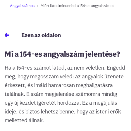
Angyal számok
Miért látod mindenhol a 154-es angyalszámot
Ezen az oldalon
Mi a 154-es angyalszám jelentése?
Ha a 154-es számot látod, az nem véletlen. Engedd
meg, hogy megosszam veled: az angyalok üzenete
érkezett, és imáid hamarosan meghallgatásra
találnak. E szám megjelenése számomra mindig
egy új kezdet ígéretét hordozza. Ez a megújulás
ideje, és biztos lehetsz benne, hogy az isteni erők
melletted állnak.