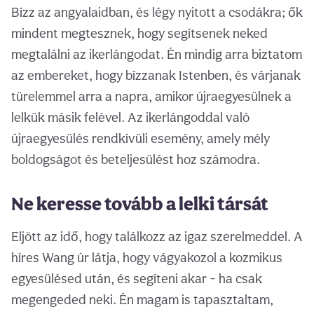
Bízz az angyalaidban, és légy nyitott a csodákra; ők
mindent megtesznek, hogy segítsenek neked
megtalálni az ikerlángodat. Én mindig arra biztatom
az embereket, hogy bízzanak Istenben, és várjanak
türelemmel arra a napra, amikor újraegyesülnek a
lelkük másik felével. Az ikerlángoddal való
újraegyesülés rendkívüli esemény, amely mély
boldogságot és beteljesülést hoz számodra.
Ne keresse tovább a lelki társát
Eljött az idő, hogy találkozz az igaz szerelmeddel. A
híres Wang úr látja, hogy vágyakozol a kozmikus
egyesülésed után, és segíteni akar - ha csak
megengeded neki. Én magam is tapasztaltam,