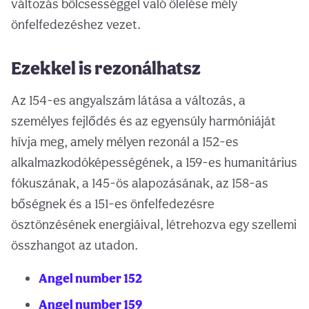
változás bölcsességgel való ölelése mély
önfelfedezéshez vezet.
Ezekkel is rezonálhatsz
Az 154-es angyalszám látása a változás, a
személyes fejlődés és az egyensúly harmóniáját
hívja meg, amely mélyen rezonál a 152-es
alkalmazkodóképességének, a 159-es humanitárius
fókuszának, a 145-ös alapozásának, az 158-as
bőségnek és a 151-es önfelfedezésre
ösztönzésének energiáival, létrehozva egy szellemi
összhangot az utadon.
Angel number 152
Angel number 159