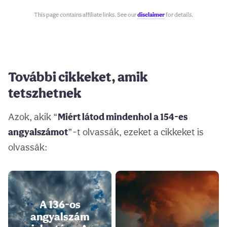
This page contains affiliate links. See our
disclaimer
for details.
További cikkeket, amik
tetszhetnek
Azok, akik “
Miért látod mindenhol a 154-es
angyalszámot
”-t olvassák, ezeket a cikkeket is
olvassák:
A 136-os
angyalszám