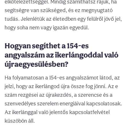
elkötelezettséggel. Mindig számíthatsz rájuk, ha
segítségre van szükséged, és ez megnyugtató
tudás. Jelenlétük az életedben egy felülről jövő jel,
hogy soha nem vagy igazán egyedül.
Hogyan segíthet a 154-es
angyalszám az ikerlángoddal való
újraegyesülésben?
Ha folyamatosan a 154-es angyalszámot látod, az
jelzi, hogy az ikerlángod újra össze fog jönni. Az e
szám rezgései az újrakezdés, a szerencse és a
szenvedélyes szerelem energiáival kapcsolatosak.
Az ikerlánggal való jelentős kapcsolatfelvétel
küszöbön áll.