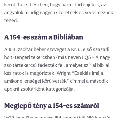
kerül. Tartsd észben, hogy bármi történjék is, az
angyalok mindig nagyon szeretnek és védelmeznek
téged.
A 154-es szám a Bibliában
A 154. zsoltár héber szövegét a Kr. u. első századi
holt-tengeri tekercsben (más néven 11Q5 - A nagy
zsoltártekercs) fedezték fel, amelyet szíriai bibliai
kéziratok is megőriztek. Wright “Ezékiás imája,
amikor ellenségei körülvették” címmel a második
apokrif zsoltárként kategorizálja.
Meglepő tény a 154-es számról
1609-ben Shakespeare 154 szonettből álló kvartót