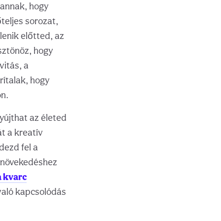
kannak, hogy
teljes sorozat,
lenik előtted, az
ösztönöz, hogy
vitás, a
rítalak, hogy
on.
yújthat az életed
át a kreatív
dezd fel a
es növekedéshez
a kvarc
való kapcsolódás