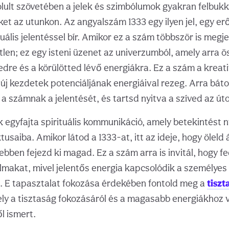
lult szövetében a jelek és szimbólumok gyakran felbuk
et az utunkon. Az angyalszám 1333 egy ilyen jel, egy erő
uális jelentéssel bír. Amikor ez a szám többször is megje
len; ez egy isteni üzenet az univerzumból, amely arra 
nedre és a körülötted lévő energiákra. Ez a szám a kreati
új kezdetek potenciáljának energiáival rezeg. Arra báto
 a számnak a jelentését, és tartsd nyitva a szíved az út
egyfajta spirituális kommunikáció, amely betekintést n
saiba. Amikor látod a 1333-at, itt az ideje, hogy öleld 
ebben fejezd ki magad. Ez a szám arra is invitál, hogy fe
dalmakat, mivel jelentős energia kapcsolódik a személy
. E tapasztalat fokozása érdekében fontold meg a
tiszt
ly a tisztaság fokozásáról és a magasabb energiákhoz 
l ismert.