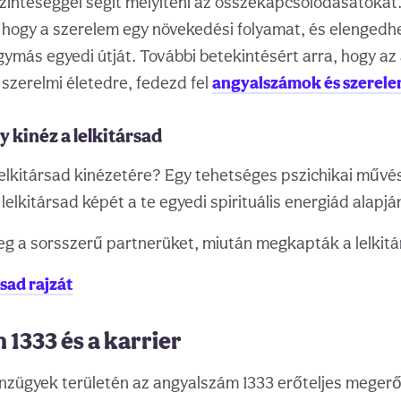
zinteséggel segít mélyíteni az összekapcsolódásátokat
 hogy a szerelem egy növekedési folyamat, és elengedh
ymás egyedi útját. További betekintésért arra, hogy a
szerelmi életedre, fedezd fel
angyalszámok és szerel
 kinéz a lelkitársad
lelkitársad kinézetére? Egy tehetséges pszichikai művé
lelkitársad képét a te egyedi spirituális energiád alapjá
eg a sorsszerű partnerüket, miután megkapták a lelkitá
rsad rajzát
1333 és a karrier
énzügyek területén az angyalszám 1333 erőteljes megerő