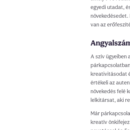
egyedi utadat, és
növekedésedet. 
van az erőfeszít
Angyalszám
A szív ügyeiben 
párkapcsolatban 
kreativitásodat é
értékeli az aute
növekedés felé k
lelkitársat, aki 
Már párkapcsolat
kreatív önkifeje