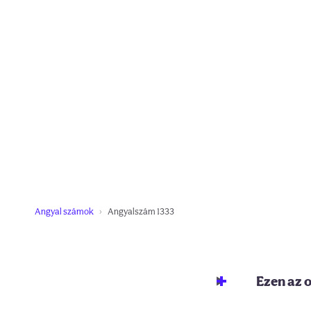
Angyal számok
Angyalszám 1333
Ezen az 