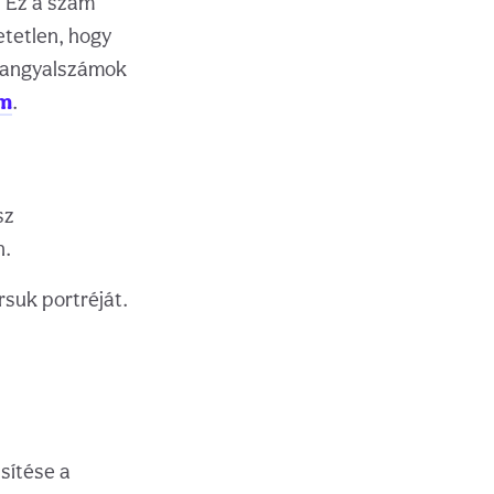
. Ez a szám
etetlen, hogy
z angyalszámok
em
.
sz
n.
rsuk portréját.
sítése a