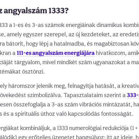
az angyalszám 1333?
33 a 1-es és 3-as számok energiáinak dinamikus kombin
, amely egyszer szerepel, az új kezdeteket, az eredeti
Arra bátorít, hogy lépj a hatalmadba, és magabiztosan kö
akran a
111-es angyalszám energiájára
hivatkozom, amik
ciáját tárgyalom, mivel mindkét szám ugyanazokat a ma
émákat ösztönzi.
ly háromszor jelenik meg, felnagyítja hatását, a kreativ
növekedést szimbolizálva. Tapasztalataim szerint a
333-
tesen összefoglalja a 3-as szám vibrációs mintázatát, h
s és a spirituális úthoz való kapcsolódás fontosságát.
giákat kombináljuk, a 1333 numerológiai redukciója (1 + 3
lódik) egy erőteljes üzenetet hangsúlyoz: itt az ideje, h