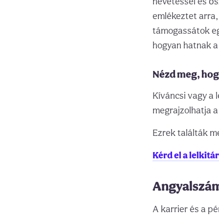
nevetéssel és ős
emlékeztet arra,
támogassátok eg
hogyan hatnak a 
Nézd meg, hogy
Kíváncsi vagy a 
megrajzolhatja a 
Ezrek találták m
Kérd el a lelkitá
Angyalszám 
A karrier és a p