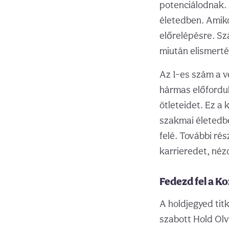
potenciálodnak. 
életedben. Amiko
előrelépésre. Sz
miután elismert
Az 1-es szám a v
hármas előfordul
ötleteidet. Ez a 
szakmai életedbe
felé. További ré
karrieredet, né
Fedezd fel a K
A holdjegyed tit
szabott Hold Olv