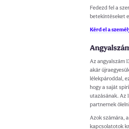
Fedezd fel a sze
betekintéseket e
Kérd el a szemé
Angyalszám
Az angyalszám 133
akár újraegyesül
lélekpároddal, e
hogy a saját spir
utazásának. Az 1
partnernek ölelni
Azok számára, ak
kapcsolatotok kr