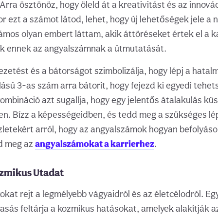
Arra ösztönöz, hogy öleld át a kreativitást és az innová
r ezt a számot látod, lehet, hogy új lehetőségek jele a
ámos olyan embert láttam, akik áttöréseket értek el a k
ék ennek az angyalszámnak a útmutatását.
ezetést és a bátorságot szimbolizálja, hogy lépj a hatal
ású 3-as szám arra bátorít, hogy fejezd ki egyedi tehe
kombináció azt sugallja, hogy egy jelentős átalakulás kü
n. Bízz a képességeidben, és tedd meg a szükséges lép
szletekért arról, hogy az angyalszámok hogyan befolyáso
zd meg az
angyalszámokat a karrierhez
.
ozmikus Utadat
kokat rejt a legmélyebb vágyaidról és az életcélodról. E
asás feltárja a kozmikus hatásokat, amelyek alakítják a