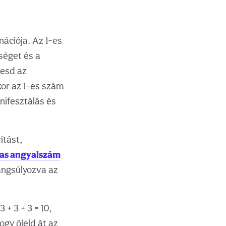
ációja. Az 1-es
séget és a
vesd az
or az 1-es szám
nifesztálás és
itást,
as angyalszám
angsúlyozva az
 + 3 + 3 = 10,
ogy öleld át az