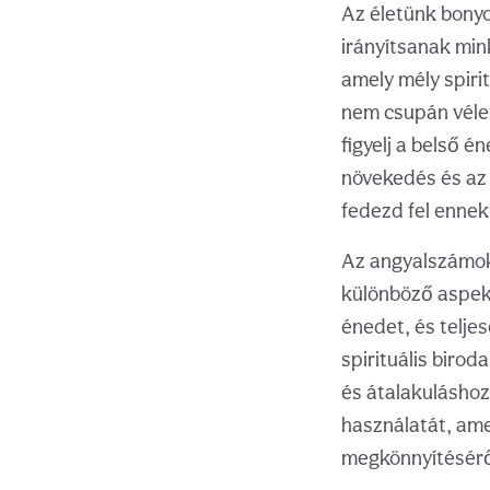
Az életünk bonyo
irányítsanak mink
amely mély spirit
nem csupán vélet
figyelj a belső é
növekedés és az 
fedezd fel ennek
Az angyalszámok 
különböző aspektu
énedet, és teljes
spirituális biro
és átalakuláshoz
használatát, ame
megkönnyítésérő