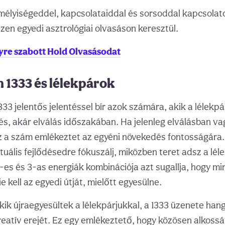
mélyiségeddel, kapcsolataiddal és sorsoddal kapcsolat
zen egyedi asztrológiai olvasáson keresztül.
lyre szabott Hold Olvasásodat
 1333 és lélekpárok
3 jelentős jelentéssel bír azok számára, akik a lélekpár
és, akár elválás időszakában. Ha jelenleg elválásban va
z a szám emlékeztet az egyéni növekedés fontosságára. 
ituális fejlődésedre fókuszálj, miközben teret adsz a lé
-es és 3-as energiák kombinációja azt sugallja, hogy mi
e kell az egyedi útját, mielőtt egyesülne.
ik újraegyesültek a lélekpárjukkal, a 1333 üzenete han
eatív erejét. Ez egy emlékeztető, hogy közösen alkoss