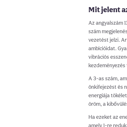
Mit jelent 
Az angyalszám 13
szám megjelenése
vezetést jelzi. 
ambícióidat. Gy
vibrációs esszen
kezdeményezés t
A 3-as szám, ame
önkifejezést és 
energiája tökéle
öröm, a kibővülé
Ha ezeket az ener
amely 1-re reduká