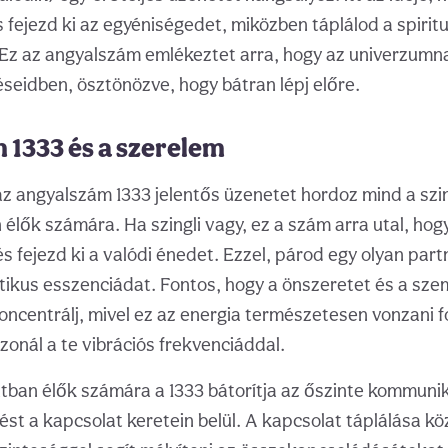
 fejezd ki az egyéniségedet, miközben táplálod a spiritu
Ez az angyalszám emlékeztet arra, hogy az univerzum
éseidben, ösztönözve, hogy bátran lépj előre.
 1333 és a szerelem
az angyalszám 1333 jelentős üzenetet hordoz mind a szin
élők számára. Ha szingli vagy, ez a szám arra utal, hogy
s fejezd ki a valódi énedet. Ezzel, párod egy olyan partn
ntikus esszenciádat. Fontos, hogy a önszeretet és a sze
oncentrálj, mivel ez az energia természetesen vonzani f
rezonál a te vibrációs frekvenciáddal.
ban élők számára a 1333 bátorítja az őszinte kommunik
zést a kapcsolat keretein belül. A kapcsolat táplálása k