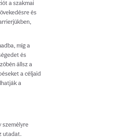
ciót a szakmai
 növekedésre és
arrierjükben,
madba, míg a
tségedet és
szöbén állsz a
éseket a céljaid
lhatják a
gy személyre
z utadat.