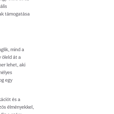
ális
nak támogatása
glik, mind a
 öleld át a
er lehet, aki
mélyes
og egy
ációt és a
özös élményekkel,