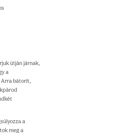
os
juk útján járnak,
gy a
Arra bátorít,
lekpárod
ndkét
gsúlyozza a
átok meg a