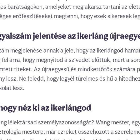
és barátságokon, amelyeket meg akarsz tartani az élet
éges erőfeszítéseket megtenni, hogy ezek sikeresek le
gyalszám jelentése az ikerláng újraeg
zám megjelenése annak a jele, hogy az ikerlángod hama
j fel arra, hogy megnyitod a szívedet előttük, mert a so
ett titeket. Az újraegyesülés mindkettőtök számára p
ny lesz. Ne feledd, hogy legyél türelmes és hű a hitedhe
olat lesz.
ogy néz ki az ikerlángod
láng lélektársad személyazonosságát? Wang mester, eg
trológia mestere, már ezreket összehozott a szerelemér