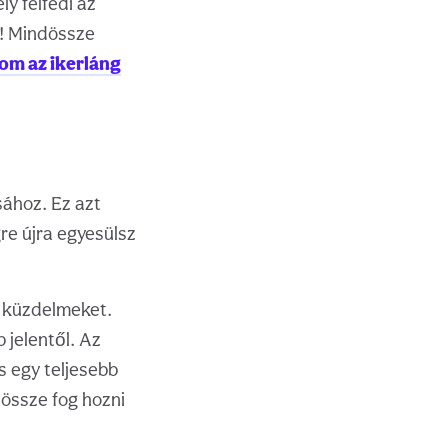
y felfedi az
z! Mindössze
om az ikerláng
sához. Ez azt
re újra egyesülsz
i küzdelmeket.
 jelentől. Az
s egy teljesebb
 össze fog hozni