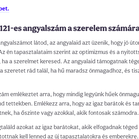
bet.
a 121-es angyalszám a szerelem számár
ngyalszámot látod, az angyalaid azt üzenik, hogy jó úton
Az én tapasztalataim szerint az optimizmus és a nyitot
, ha a szerelmet keresed. Az angyalaid támogatnak tég
a szeretet rád talál, ha hű maradsz önmagadhoz, és tis
szám emlékeztet arra, hogy mindig legyünk hűek önmag
d tettekben. Emlékezz arra, hogy az igaz barátok és ta
tnek, ha őszinte vagy azokkal, akik fontosak számodra.
aláld azokat az igaz barátokat, akik elfogadnak téged
itottnak kell lenned az új tapasztalatokra és emberekre