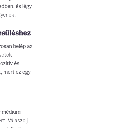
edben, és légy
gyenek.
yesüléshez
rosan belép az
rsotok
ozitív és
z, mert ez egy
y médiumi
t. Válaszolj