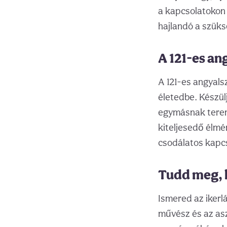
a kapcsolatokon 
hajlandó a szüks
A 121-es an
A 121-es angyals
életedbe. Készül
egymásnak teremt
kiteljesedő élmé
csodálatos kapcs
Tudd meg, h
Ismered az iker
művész és az asz