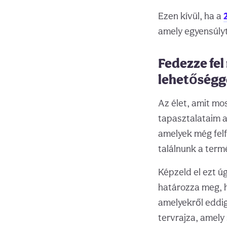
Ezen kívül, ha a
amely egyensúlyt
Fedezze fel 
lehetőségg
Az élet, amit mo
tapasztalataim a
amelyek még fel
találnunk a term
Képzeld el ezt ú
határozza meg, h
amelyekről eddig
tervrajza, amely