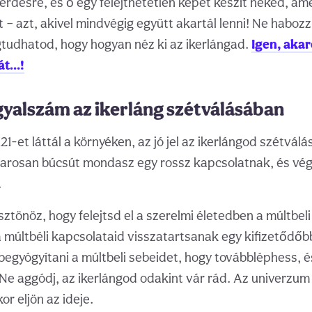
rdésre, és ő egy felejthetetlen képet készít neked, amel
t – azt, akivel mindvégig együtt akartál lenni! Ne haboz
tudhatod, hogy hogyan néz ki az ikerlángad.
Igen, akar
zát…!
gyalszám az ikerláng szétválásában
-et láttál a környéken, az jó jel az ikerlángod szétválá
marosan búcsút mondasz egy rossz kapcsolatnak, és vég
.
sztönöz, hogy felejtsd el a szerelmi életedben a múltbel
 múltbéli kapcsolataid visszatartsanak egy kifizetődőbb
 begyógyítani a múltbeli sebeidet, hogy továbbléphess, é
 Ne aggódj, az ikerlángod odakint vár rád. Az univerzum
r eljön az ideje.