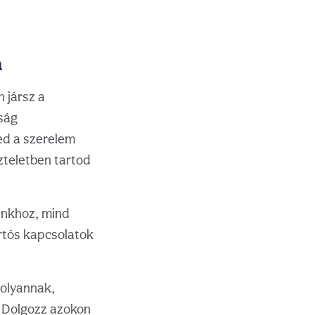
a
 jársz a
tság
ed a szerelem
zteletben tartod
unkhoz, mind
rtós kapcsolatok
 olyannak,
. Dolgozz azokon