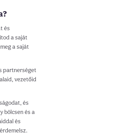
a?
át és
ítod a saját
 meg a saját
s partnerséget
alaid, vezetőid
óságodat, és
y bölcsen és a
iddal és
gérdemelsz.