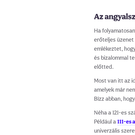
Az angyalsz
Ha folyamatosan 
erőteljes üzenet 
emlékeztet, hogy
és bizalommal te
előtted.
Most van itt az 
amelyek már nem 
Bízz abban, hogy 
Néha a 121-es sz
Például a
111-es
univerzális szer