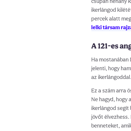
csupán néhány ké
ikerlángod kilété
percek alatt meg
lelki társam raj
A 121-es an
Ha mostanában 121
jelenti, hogy ha
az ikerlángoddal
Ez a szám arra ö
Ne hagyd, hogy a
ikerlángod segít
jövőt élvezhess.
benneteket, amiko