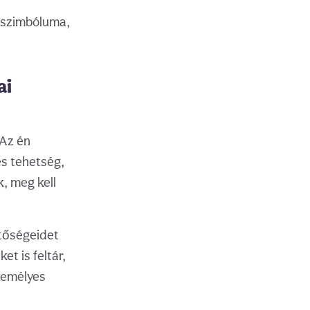
k szimbóluma,
ai
 Az én
és tehetség,
, meg kell
etőségeidet
t is feltár,
személyes