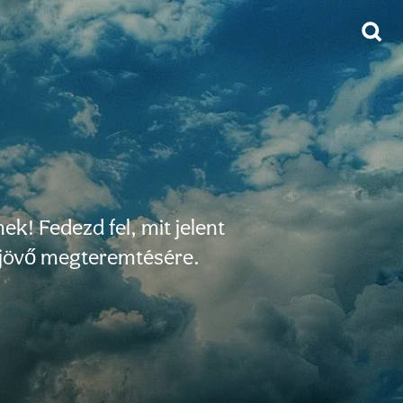
ek! Fedezd fel, mit jelent
b jövő megteremtésére.