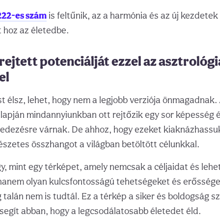
222-es szám
is feltűnik, az a harmónia és az új kezdete
 hoz az életedbe.
rejtett potenciálját ezzel az asztrológi
el
st élsz, lehet, hogy nem a legjobb verziója önmagadnak.
lapján mindannyiunkban ott rejtőzik egy sor képesség 
fedezésre várnak. De ahhoz, hogy ezeket kiaknázhassuk
észetes összhangot a világban betöltött célunkkal.
gy, mint egy térképet, amely nemcsak a céljaidat és leh
anem olyan kulcsfontosságú tehetségeket és erősségeke
 talán nem is tudtál. Ez a térkép a siker és boldogság 
 segít abban, hogy a legcsodálatosabb életedet éld.