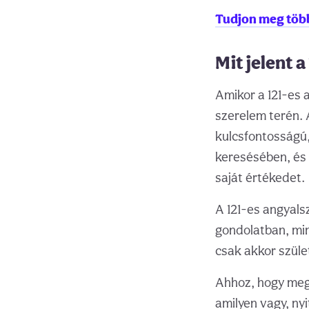
Tudjon meg töb
Mit jelent 
Amikor a 121-es a
szerelem terén. 
kulcsfontosságú
keresésében, és 
saját értékedet.
A 121-es angyal
gondolatban, min
csak akkor szüle
Ahhoz, hogy megt
amilyen vagy, ny