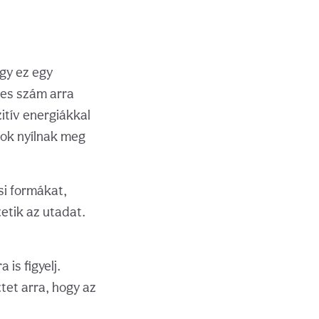
gy ez egy
1-es szám arra
itív energiákkal
tok nyílnak meg
si formákat,
etik az utadat.
is figyelj.
et arra, hogy az