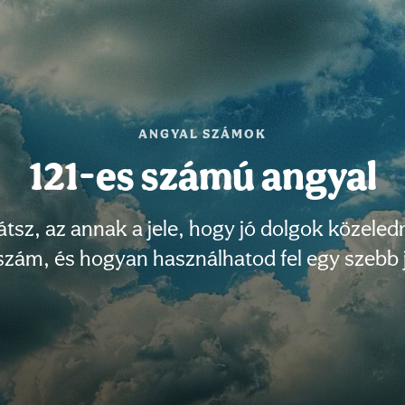
ANGYAL SZÁMOK
121-es számú angyal
tsz, az annak a jele, hogy jó dolgok közeledn
lszám, és hogyan használhatod fel egy szeb