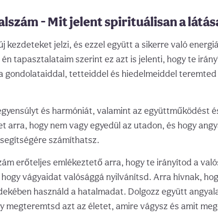
lszám - Mit jelent spirituálisan a látás
j kezdeteket jelzi, és ezzel együtt a sikerre való energi
én tapasztalataim szerint ez azt is jelenti, hogy te irány
a gondolataiddal, tetteiddel és hiedelmeiddel teremted
egyensúlyt és harmóniát, valamint az együttműködést é
t arra, hogy nem vagy egyedül az utadon, és hogy angy
segítségére számíthatsz.
zám erőteljes emlékeztető arra, hogy te irányítod a val
 hogy vágyaidat valósággá nyilvánítsd. Arra hívnak, hog
dekében használd a hatalmadat. Dolgozz együtt angyala
gy megteremtsd azt az életet, amire vágysz és amit me