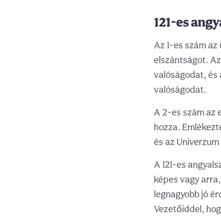
121-es angya
Az 1-es szám az ú
elszántságot. Az 
valóságodat, és 
valóságodat.
A 2-es szám az 
hozza. Emlékezte
és az Univerzum 
A 121-es angyals
képes vagy arra,
legnagyobb jó ér
Vezetőiddel, ho