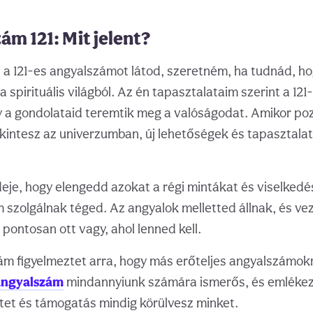
ám 121: Mit jelent?
a 121-es angyalszámot látod, szeretném, ha tudnád, ho
a spirituális világból. Az én tapasztalataim szerint a 12
 a gondolataid teremtik meg a valóságodat. Amikor poz
kintesz az univerzumban, új lehetőségek és tapasztala
ideje, hogy elengedd azokat a régi mintákat és viselkedé
szolgálnak téged. Az angyalok melletted állnak, és vez
pontosan ott vagy, ahol lenned kell.
ám figyelmeztet arra, hogy más erőteljes angyalszámokra 
 angyalszám
mindannyiunk számára ismerős, és emlékezt
etet és támogatás mindig körülvesz minket.