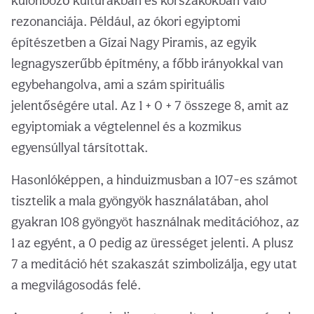
különböző kultúrákban és korszakokban való
rezonanciája. Például, az ókori egyiptomi
építészetben a Gízai Nagy Piramis, az egyik
legnagyszerűbb építmény, a főbb irányokkal van
egybehangolva, ami a szám spirituális
jelentőségére utal. Az 1 + 0 + 7 összege 8, amit az
egyiptomiak a végtelennel és a kozmikus
egyensúllyal társítottak.
Hasonlóképpen, a hinduizmusban a 107-es számot
tisztelik a mala gyöngyök használatában, ahol
gyakran 108 gyöngyöt használnak meditációhoz, az
1 az egyént, a 0 pedig az ürességet jelenti. A plusz
7 a meditáció hét szakaszát szimbolizálja, egy utat
a megvilágosodás felé.