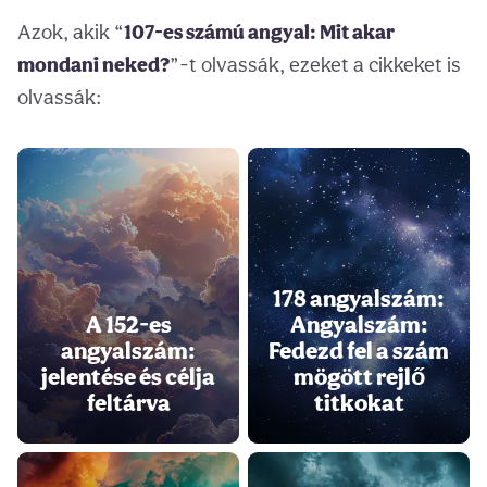
Azok, akik “
107-es számú angyal: Mit akar
mondani neked?
”-t olvassák, ezeket a cikkeket is
olvassák:
178 angyalszám:
A 152-es
Angyalszám:
angyalszám:
Fedezd fel a szám
jelentése és célja
mögött rejlő
feltárva
titkokat