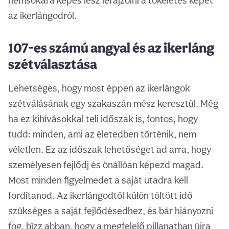
nemsokára képes lesz lerajzolni a tökéletes képet
az ikerlángodról.
107-es számú angyal és az ikerláng
szétválasztása
Lehetséges, hogy most éppen az ikerlángok
szétválásának egy szakaszán mész keresztül. Még
ha ez kihívásokkal teli időszak is, fontos, hogy
tudd: minden, ami az életedben történik, nem
véletlen. Ez az időszak lehetőséget ad arra, hogy
személyesen fejlődj és önállóan képezd magad.
Most minden figyelmedet a saját utadra kell
fordítanod. Az ikerlángodtól külön töltött idő
szükséges a saját fejlődésedhez, és bár hiányozni
fog, bízz abban, hogy a megfelelő pillanatban újra