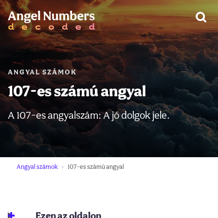
FIGYELEM:
ANGYAL SZÁMOK
107-es számú angyal
A 107-es angyalszám: A jó dolgok jele.
Angyal számok
107-es számú angyal
Ezen az oldalon