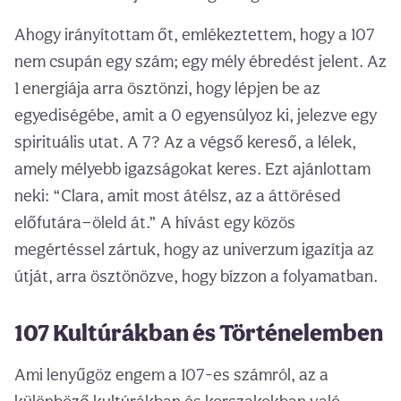
Ahogy irányítottam őt, emlékeztettem, hogy a 107
nem csupán egy szám; egy mély ébredést jelent. Az
1 energiája arra ösztönzi, hogy lépjen be az
egyediségébe, amit a 0 egyensúlyoz ki, jelezve egy
spirituális utat. A 7? Az a végső kereső, a lélek,
amely mélyebb igazságokat keres. Ezt ajánlottam
neki: “Clara, amit most átélsz, az a áttörésed
előfutára—öleld át.” A hívást egy közös
megértéssel zártuk, hogy az univerzum igazítja az
útját, arra ösztönözve, hogy bízzon a folyamatban.
107 Kultúrákban és Történelemben
Ami lenyűgöz engem a 107-es számról, az a