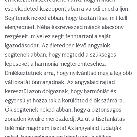
cselekedeted középpontjában a valódi éned álljon.
Segítenek neked abban, hogy tisztán láss, mit kell
elengedned. Néha észreveszed mások alacsony
rezgéseit, mivel ez segít fenntartani a saját
igazodásodat. Az életedben lévő angyalok
segítenek abban, hogy megtedd a szükséges
lépéseket a harmónia megteremtéséhez.
Emlékeztetnek arra, hogy nyilvánítsd meg a legjobb
változatát önmagadnak. Az angyalaid rajtad
keresztül azon dolgoznak, hogy harmóniát és
egyensúlyt hozzanak a körülötted élők számára.
Ők segítenek neked abban, hogy a biztonságos
zónádon kívülre merészkedj. Az út a tisztánlátás
felé már majdnem tiszta! Az angyalaid tudatják