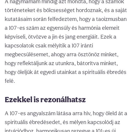
A nagymamám mindig azt mondta, hogy a számok
történeteket és bölcsességet hordoznak, és a saját
kutatásaim során felfedeztem, hogy a taoizmusban
a 107-es szám az egyensúly és harmónia elemeit
képviseli, ötvözve a jin és jang energiáit. Ezek a
kapcsolatok csak mélyítik a 107 iránti
megbecsülésemet, ahogy arra ösztönöz minket,
hogy reflektáljunk az utunkra, bátorítva minket,
hogy öleljük át egyedi utainkat a spirituális ébredés
felé.
Ezekkel is rezonálhatsz
A 107-es angyalszám látása arra hív, hogy öleld át a
spirituális ébredésedet, és mélyen kapcsolódj az
intuíciódhoz, harmonikusan rezegve a 101-es új