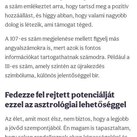
a szám emlékeztet arra, hogy tartsd meg a pozitív
hozzáállást, és higgy abban, hogy valami nagyobb
dolog is létezik, ami támogat téged.
A 107-es szám megjelenése mellett figyelj más
angyalszámokra is, mert azok is fontos
információkat tartogathatnak számodra. Például a
111-es szám, amely szintén az újrakezdés
szimbóluma, különös jelentőséggel bír.
Fedezze fel rejtett potenciálját
ezzel az asztrológiai lehetőséggel
Az élet, amit most élsz, nem biztos, hogy a legjobb
a jövőd szempontjából. Én magam is tapasztaltam,