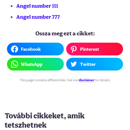
Angel number 111
Angel number 777
Ossza meg ezt a cikket:
Facebook
Pinterest
WhatsApp
Twitter
This page contains affiliate links. See our
disclaimer
for details.
További cikkeket, amik
tetszhetnek