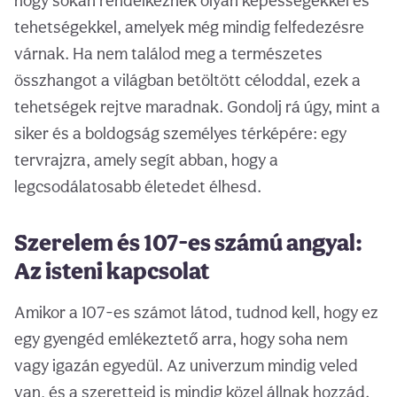
hogy sokan rendelkeznek olyan képességekkel és
tehetségekkel, amelyek még mindig felfedezésre
várnak. Ha nem találod meg a természetes
összhangot a világban betöltött céloddal, ezek a
tehetségek rejtve maradnak. Gondolj rá úgy, mint a
siker és a boldogság személyes térképére: egy
tervrajzra, amely segít abban, hogy a
legcsodálatosabb életedet élhesd.
Szerelem és 107-es számú angyal:
Az isteni kapcsolat
Amikor a 107-es számot látod, tudnod kell, hogy ez
egy gyengéd emlékeztető arra, hogy soha nem
vagy igazán egyedül. Az univerzum mindig veled
van, és a szeretteid is mindig közel állnak hozzád.