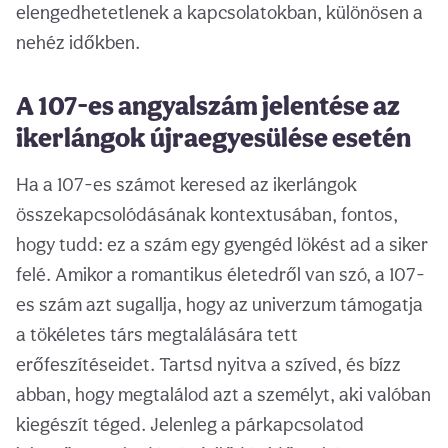
elengedhetetlenek a kapcsolatokban, különösen a
nehéz időkben.
A 107-es angyalszám jelentése az
ikerlángok újraegyesülése esetén
Ha a 107-es számot keresed az ikerlángok
összekapcsolódásának kontextusában, fontos,
hogy tudd: ez a szám egy gyengéd lökést ad a siker
felé. Amikor a romantikus életedről van szó, a 107-
es szám azt sugallja, hogy az univerzum támogatja
a tökéletes társ megtalálására tett
erőfeszítéseidet. Tartsd nyitva a szíved, és bízz
abban, hogy megtalálod azt a személyt, aki valóban
kiegészít téged. Jelenleg a párkapcsolatod