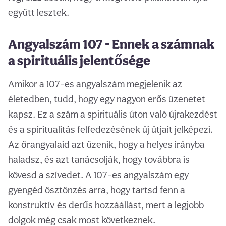
együtt lesztek.
Angyalszám 107 - Ennek a számnak
a spirituális jelentősége
Amikor a 107-es angyalszám megjelenik az
életedben, tudd, hogy egy nagyon erős üzenetet
kapsz. Ez a szám a spirituális úton való újrakezdést
és a spiritualitás felfedezésének új útjait jelképezi.
Az őrangyalaid azt üzenik, hogy a helyes irányba
haladsz, és azt tanácsolják, hogy továbbra is
kövesd a szívedet. A 107-es angyalszám egy
gyengéd ösztönzés arra, hogy tartsd fenn a
konstruktív és derűs hozzáállást, mert a legjobb
dolgok még csak most következnek.