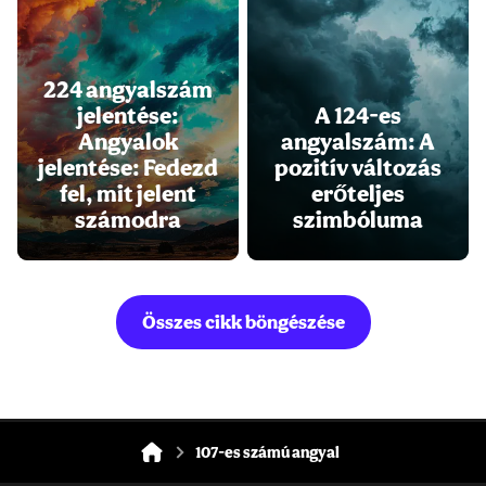
224 angyalszám
jelentése:
A 124-es
Angyalok
angyalszám: A
jelentése: Fedezd
pozitív változás
fel, mit jelent
erőteljes
számodra
szimbóluma
Összes cikk böngészése
107-es számú angyal