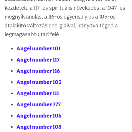
kezdetek, a 117-es spirituális növekedés, a 1047-es
megnyilvánulás, a 116-os egyensúly és a 105-ös
átalakító változás energiáival, irányítva téged a
legmagasabb utad felé.
Angel number 101
Angel number 117
Angel number 116
Angel number 105
Angel number 111
Angel number 777
Angel number 106
Angel number 108