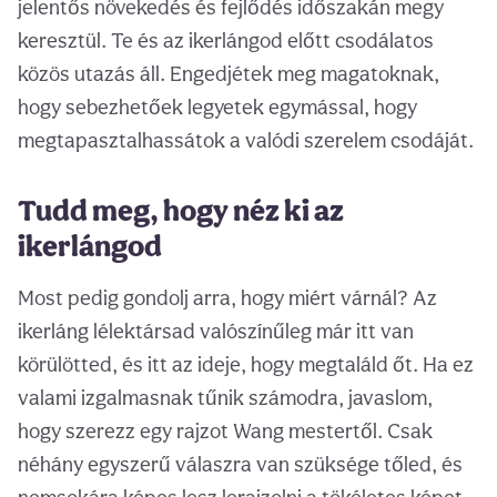
jelentős növekedés és fejlődés időszakán megy
keresztül. Te és az ikerlángod előtt csodálatos
közös utazás áll. Engedjétek meg magatoknak,
hogy sebezhetőek legyetek egymással, hogy
megtapasztalhassátok a valódi szerelem csodáját.
Tudd meg, hogy néz ki az
ikerlángod
Most pedig gondolj arra, hogy miért várnál? Az
ikerláng lélektársad valószínűleg már itt van
körülötted, és itt az ideje, hogy megtaláld őt. Ha ez
valami izgalmasnak tűnik számodra, javaslom,
hogy szerezz egy rajzot Wang mestertől. Csak
néhány egyszerű válaszra van szüksége tőled, és