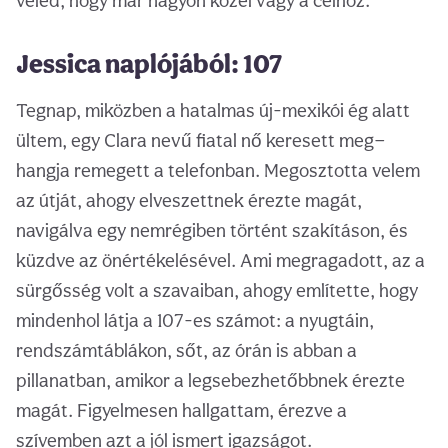
veled, hogy már nagyon közel vagy a célhoz.
Jessica naplójából: 107
Tegnap, miközben a hatalmas új-mexikói ég alatt
ültem, egy Clara nevű fiatal nő keresett meg—
hangja remegett a telefonban. Megosztotta velem
az útját, ahogy elveszettnek érezte magát,
navigálva egy nemrégiben történt szakításon, és
küzdve az önértékelésével. Ami megragadott, az a
sürgősség volt a szavaiban, ahogy említette, hogy
mindenhol látja a 107-es számot: a nyugtáin,
rendszámtáblákon, sőt, az órán is abban a
pillanatban, amikor a legsebezhetőbbnek érezte
magát. Figyelmesen hallgattam, érezve a
szívemben azt a jól ismert igazságot.