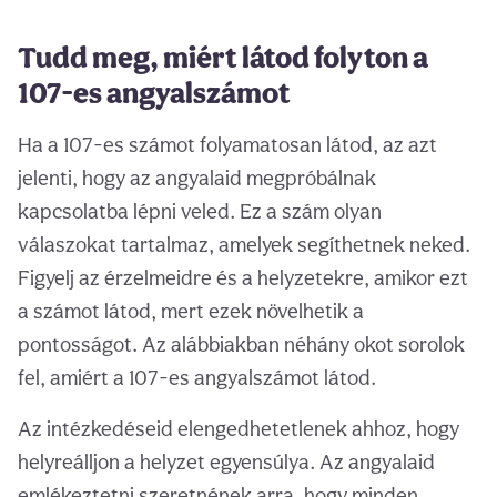
Tudd meg, miért látod folyton a
107-es angyalszámot
Ha a 107-es számot folyamatosan látod, az azt
jelenti, hogy az angyalaid megpróbálnak
kapcsolatba lépni veled. Ez a szám olyan
válaszokat tartalmaz, amelyek segíthetnek neked.
Figyelj az érzelmeidre és a helyzetekre, amikor ezt
a számot látod, mert ezek növelhetik a
pontosságot. Az alábbiakban néhány okot sorolok
fel, amiért a 107-es angyalszámot látod.
Az intézkedéseid elengedhetetlenek ahhoz, hogy
helyreálljon a helyzet egyensúlya. Az angyalaid
emlékeztetni szeretnének arra, hogy minden