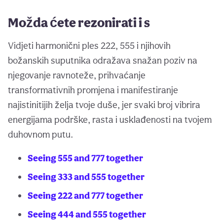
Možda ćete rezonirati i s
Vidjeti harmonični ples 222, 555 i njihovih
božanskih suputnika odražava snažan poziv na
njegovanje ravnoteže, prihvaćanje
transformativnih promjena i manifestiranje
najistinitijih želja tvoje duše, jer svaki broj vibrira
energijama podrške, rasta i usklađenosti na tvojem
duhovnom putu.
Seeing 555 and 777 together
Seeing 333 and 555 together
Seeing 222 and 777 together
Seeing 444 and 555 together