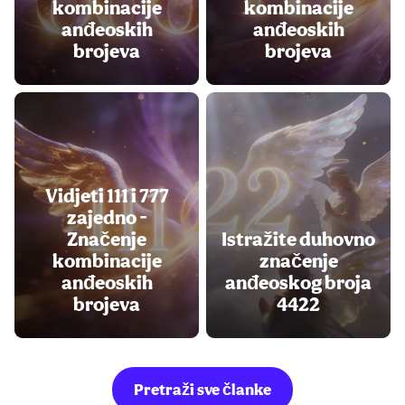
kombinacije
kombinacije
anđeoskih
anđeoskih
brojeva
brojeva
Vidjeti 111 i 777
zajedno -
Značenje
Istražite duhovno
kombinacije
značenje
anđeoskih
anđeoskog broja
brojeva
4422
Pretraži sve članke