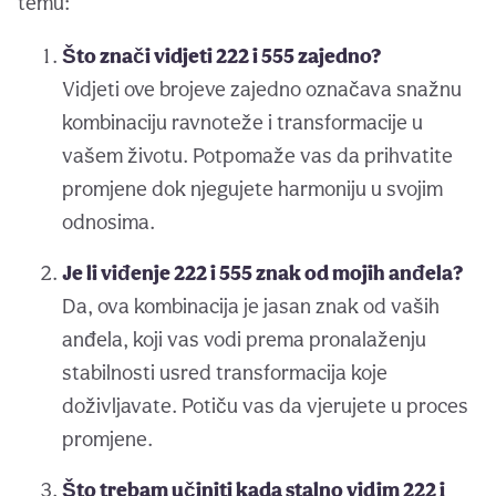
temu:
Što znači vidjeti 222 i 555 zajedno?
Vidjeti ove brojeve zajedno označava snažnu
kombinaciju ravnoteže i transformacije u
vašem životu. Potpomaže vas da prihvatite
promjene dok njegujete harmoniju u svojim
odnosima.
Je li viđenje 222 i 555 znak od mojih anđela?
Da, ova kombinacija je jasan znak od vaših
anđela, koji vas vodi prema pronalaženju
stabilnosti usred transformacija koje
doživljavate. Potiču vas da vjerujete u proces
promjene.
Što trebam učiniti kada stalno vidim 222 i