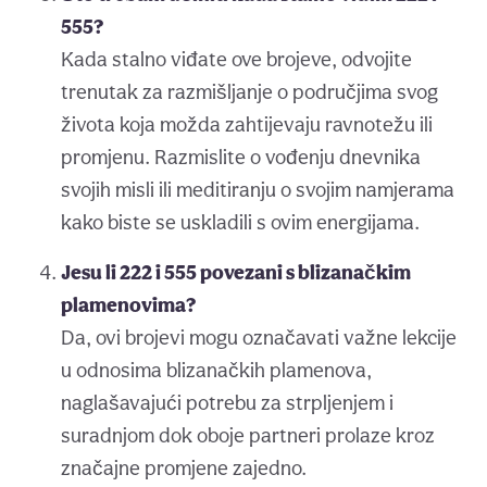
555?
Kada stalno viđate ove brojeve, odvojite
trenutak za razmišljanje o područjima svog
života koja možda zahtijevaju ravnotežu ili
promjenu. Razmislite o vođenju dnevnika
svojih misli ili meditiranju o svojim namjerama
kako biste se uskladili s ovim energijama.
Jesu li 222 i 555 povezani s blizanačkim
plamenovima?
Da, ovi brojevi mogu označavati važne lekcije
u odnosima blizanačkih plamenova,
naglašavajući potrebu za strpljenjem i
suradnjom dok oboje partneri prolaze kroz
značajne promjene zajedno.