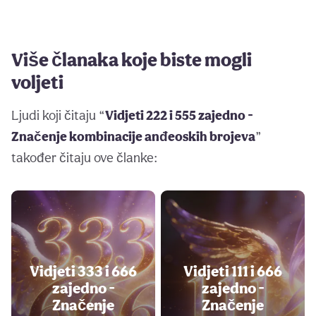
Više članaka koje biste mogli
voljeti
Ljudi koji čitaju “
Vidjeti 222 i 555 zajedno -
Značenje kombinacije anđeoskih brojeva
”
također čitaju ove članke:
Vidjeti 333 i 666
Vidjeti 111 i 666
zajedno -
zajedno -
Značenje
Značenje