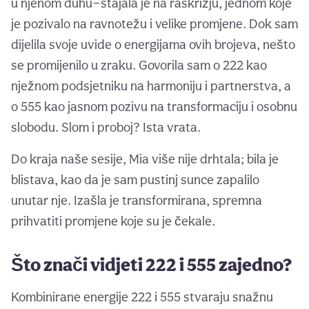
u njenom duhu—stajala je na raskrižju, jednom koje
je pozivalo na ravnotežu i velike promjene. Dok sam
dijelila svoje uvide o energijama ovih brojeva, nešto
se promijenilo u zraku. Govorila sam o 222 kao
nježnom podsjetniku na harmoniju i partnerstva, a
o 555 kao jasnom pozivu na transformaciju i osobnu
slobodu. Slom i proboj? Ista vrata.
Do kraja naše sesije, Mia više nije drhtala; bila je
blistava, kao da je sam pustinj sunce zapalilo
unutar nje. Izašla je transformirana, spremna
prihvatiti promjene koje su je čekale.
Što znači vidjeti 222 i 555 zajedno?
Kombinirane energije 222 i 555 stvaraju snažnu