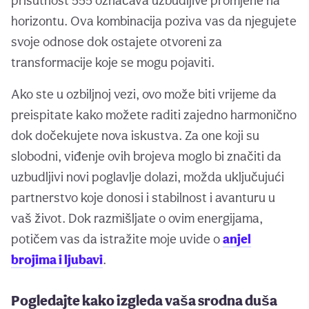
prisutnost 555 označava uzbudljive promjene na
horizontu. Ova kombinacija poziva vas da njegujete
svoje odnose dok ostajete otvoreni za
transformacije koje se mogu pojaviti.
Ako ste u ozbiljnoj vezi, ovo može biti vrijeme da
preispitate kako možete raditi zajedno harmonično
dok dočekujete nova iskustva. Za one koji su
slobodni, viđenje ovih brojeva moglo bi značiti da
uzbudljivi novi poglavlje dolazi, možda uključujući
partnerstvo koje donosi i stabilnost i avanturu u
vaš život. Dok razmišljate o ovim energijama,
potičem vas da istražite moje uvide o
anjel
brojima i ljubavi
.
Pogledajte kako izgleda vaša srodna duša