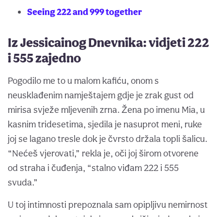
Seeing 222 and 999 together
Iz Jessicainog Dnevnika: vidjeti 222
i 555 zajedno
Pogodilo me to u malom kafiću, onom s
neusklađenim namještajem gdje je zrak gust od
mirisa svježe mljevenih zrna. Žena po imenu Mia, u
kasnim tridesetima, sjedila je nasuprot meni, ruke
joj se lagano tresle dok je čvrsto držala topli šalicu.
“Nećeš vjerovati,” rekla je, oči joj širom otvorene
od straha i čuđenja, “stalno viđam 222 i 555
svuda.”
U toj intimnosti prepoznala sam opipljivu nemirnost