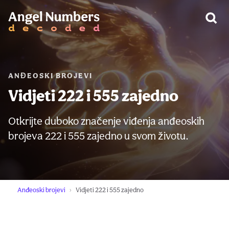
UPOZORENJE:
ANĐEOSKI BROJEVI
Vidjeti 222 i 555 zajedno
Otkrijte duboko značenje viđenja anđeoskih
brojeva 222 i 555 zajedno u svom životu.
Anđeoski brojevi
Vidjeti 222 i 555 zajedno