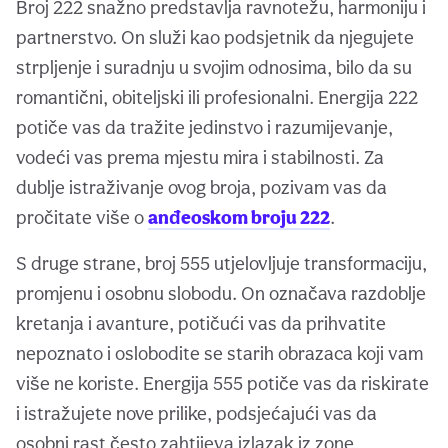
Broj 222 snažno predstavlja ravnotežu, harmoniju i
partnerstvo. On služi kao podsjetnik da njegujete
strpljenje i suradnju u svojim odnosima, bilo da su
romantični, obiteljski ili profesionalni. Energija 222
potiče vas da tražite jedinstvo i razumijevanje,
vodeći vas prema mjestu mira i stabilnosti. Za
dublje istraživanje ovog broja, pozivam vas da
pročitate više o
anđeoskom broju 222
.
S druge strane, broj 555 utjelovljuje transformaciju,
promjenu i osobnu slobodu. On označava razdoblje
kretanja i avanture, potičući vas da prihvatite
nepoznato i oslobodite se starih obrazaca koji vam
više ne koriste. Energija 555 potiče vas da riskirate
i istražujete nove prilike, podsjećajući vas da
osobni rast često zahtijeva izlazak iz zone