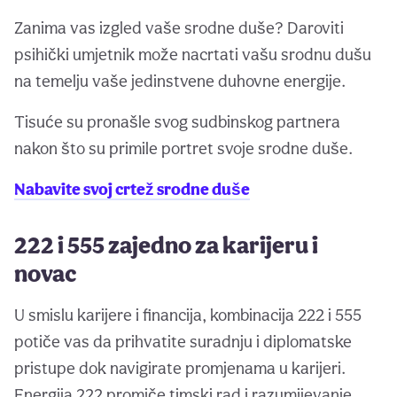
Zanima vas izgled vaše srodne duše? Daroviti
psihički umjetnik može nacrtati vašu srodnu dušu
na temelju vaše jedinstvene duhovne energije.
Tisuće su pronašle svog sudbinskog partnera
nakon što su primile portret svoje srodne duše.
Nabavite svoj crtež srodne duše
222 i 555 zajedno za karijeru i
novac
U smislu karijere i financija, kombinacija 222 i 555
potiče vas da prihvatite suradnju i diplomatske
pristupe dok navigirate promjenama u karijeri.
Energija 222 promiče timski rad i razumijevanje,