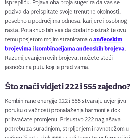
isprepliću. Pojava oba broja sugerira da vas se
poziva da preispitate svoje trenutne okolnosti,
posebno u područjima odnosa, karijere i osobnog
rasta. Potaknuo bih vas da dodatno istražite ovu
temu posjetom mojim stranicama o
anđeoskim
brojevima
i
kombinacijama anđeoskih brojeva
.
Razumijevanjem ovih brojeva, možete steći
jasnoću na putu koji je pred vama.
Što znači vidjeti 222 i 555 zajedno?
Kombinirane energije 222 i 555 stvaraju uvjerljivu
poruku o važnosti pronalaženja harmonije dok
prihvaćate promjenu. Prisustvo 222 naglašava
potrebu za suradnjom, strpljenjem i ravnotežom u
vašem životu, dok 555 uvodi teme transformacije i