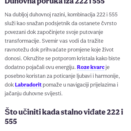
Duhovna poruka iza 222 i 555
Na dubljoj duhovnoj razini, kombinacija 222 i 555
služi kao snažan podsjetnik da ostanete čvrsto
povezani dok započinjete svoje putovanje
transformacije. Svemir vas vodi da tražite
ravnotežu dok prihvaćate promjene koje život
donosi. Okružite se potporom kristala kako biste
dodatno pojačali ovu energiju.
Roze kvarc
je
posebno koristan za poticanje ljubavi i harmonije,
dok
Labradorit
pomaže u navigaciji prijelazima i
jačanju duhovne svijesti.
Što učiniti kada stalno viđate 222 i
555