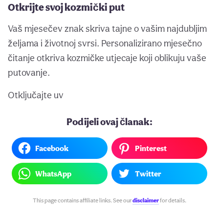
Otkrijte svoj kozmički put
Vaš mjesečev znak skriva tajne o vašim najdubljim
željama i životnoj svrsi. Personalizirano mjesečno
čitanje otkriva kozmičke utjecaje koji oblikuju vaše
putovanje.
Otključajte uv
Podijeli ovaj članak:
Facebook
Pinterest
WhatsApp
Twitter
This page contains affiliate links. See our
disclaimer
for details.