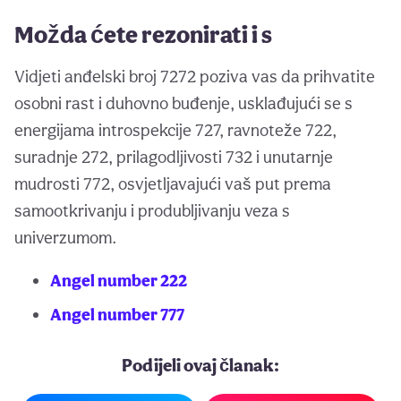
Možda ćete rezonirati i s
Vidjeti anđelski broj 7272 poziva vas da prihvatite
osobni rast i duhovno buđenje, usklađujući se s
energijama introspekcije 727, ravnoteže 722,
suradnje 272, prilagodljivosti 732 i unutarnje
mudrosti 772, osvjetljavajući vaš put prema
samootkrivanju i produbljivanju veza s
univerzumom.
Angel number 222
Angel number 777
Podijeli ovaj članak: