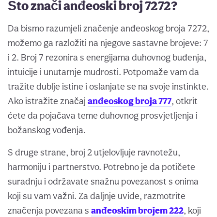
Što znači anđeoski broj 7272?
Da bismo razumjeli značenje anđeoskog broja 7272,
možemo ga razložiti na njegove sastavne brojeve: 7
i 2. Broj 7 rezonira s energijama duhovnog buđenja,
intuicije i unutarnje mudrosti. Potpomaže vam da
tražite dublje istine i oslanjate se na svoje instinkte.
Ako istražite značaj
anđeoskog broja 777
, otkrit
ćete da pojačava teme duhovnog prosvjetljenja i
božanskog vođenja.
S druge strane, broj 2 utjelovljuje ravnotežu,
harmoniju i partnerstvo. Potrebno je da potičete
suradnju i održavate snažnu povezanost s onima
koji su vam važni. Za daljnje uvide, razmotrite
značenja povezana s
anđeoskim brojem 222
, koji