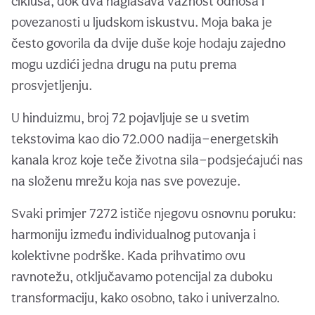
ciklusa, dok dva naglašava važnost odnosa i
povezanosti u ljudskom iskustvu. Moja baka je
često govorila da dvije duše koje hodaju zajedno
mogu uzdići jedna drugu na putu prema
prosvjetljenju.
U hinduizmu, broj 72 pojavljuje se u svetim
tekstovima kao dio 72.000 nadija—energetskih
kanala kroz koje teče životna sila—podsjećajući nas
na složenu mrežu koja nas sve povezuje.
Svaki primjer 7272 ističe njegovu osnovnu poruku:
harmoniju između individualnog putovanja i
kolektivne podrške. Kada prihvatimo ovu
ravnotežu, otključavamo potencijal za duboku
transformaciju, kako osobno, tako i univerzalno.