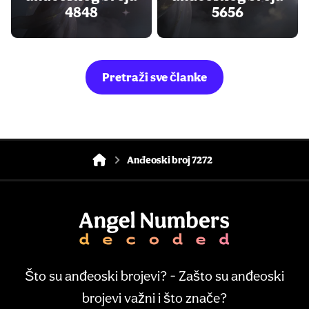
4848
5656
Pretraži sve članke
Anđeoski broj 7272
Što su anđeoski brojevi? - Zašto su anđeoski
brojevi važni i što znače?