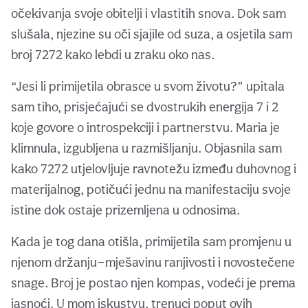
očekivanja svoje obitelji i vlastitih snova. Dok sam
slušala, njezine su oči sjajile od suza, a osjetila sam
broj 7272 kako lebdi u zraku oko nas.
“Jesi li primijetila obrasce u svom životu?” upitala
sam tiho, prisjećajući se dvostrukih energija 7 i 2
koje govore o introspekciji i partnerstvu. Maria je
klimnula, izgubljena u razmišljanju. Objasnila sam
kako 7272 utjelovljuje ravnotežu između duhovnog i
materijalnog, potičući jednu na manifestaciju svoje
istine dok ostaje prizemljena u odnosima.
Kada je tog dana otišla, primijetila sam promjenu u
njenom držanju—mješavinu ranjivosti i novostečene
snage. Broj je postao njen kompas, vodeći je prema
jasnoći. U mom iskustvu, trenuci poput ovih