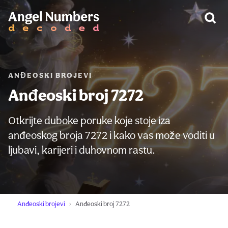
UPOZORENJE:
ANĐEOSKI BROJEVI
Anđeoski broj 7272
Otkrijte duboke poruke koje stoje iza
anđeoskog broja 7272 i kako vas može voditi u
ljubavi, karijeri i duhovnom rastu.
Anđeoski brojevi
Anđeoski broj 7272