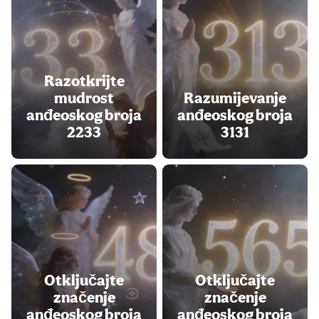
Razotkrijte
mudrost
Razumijevanje
anđeoskog broja
anđeoskog broja
2233
3131
Otključajte
Otključajte
značenje
značenje
anđeoskog broja
anđeoskog broja