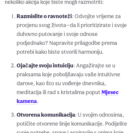
nekoliko akcija koje biste mogli razmotriti:
Razmislite o ravnoteži
: Odvojite vrijeme za
procjenu svog života—da li prioritizirate i svoje
duhovno putovanje i svoje odnose
podjednako? Napravite prilagodbe prema
potrebi kako biste stvorili harmoniju.
Ojačajte svoju intuiciju
: Angažirajte se u
praksama koje poboljšavaju vaše intuitivne
darove, kao što su vođenje dnevnika,
meditacija ili rad s kristalima poput
Mjesec
kamena
.
Otvorena komunikacija
: U svojim odnosima,
potičite otvorene linije komunikacije. Podijelite
svoje potrebe, snove i aspiracije s onima koje