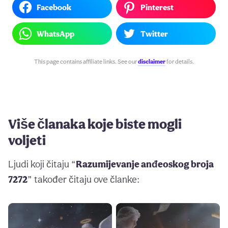
Facebook
Pinterest
WhatsApp
Twitter
This page contains affiliate links. See our
disclaimer
for details.
Više članaka koje biste mogli
voljeti
Ljudi koji čitaju “
Razumijevanje anđeoskog broja
7272
” također čitaju ove članke: