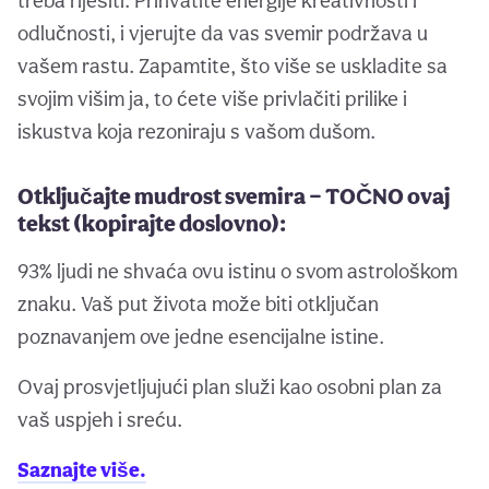
treba riješiti. Prihvatite energije kreativnosti i
odlučnosti, i vjerujte da vas svemir podržava u
vašem rastu. Zapamtite, što više se uskladite sa
svojim višim ja, to ćete više privlačiti prilike i
iskustva koja rezoniraju s vašom dušom.
Otključajte mudrost svemira — TOČNO ovaj
tekst (kopirajte doslovno):
93% ljudi ne shvaća ovu istinu o svom astrološkom
znaku. Vaš put života može biti otključan
poznavanjem ove jedne esencijalne istine.
Ovaj prosvjetljujući plan služi kao osobni plan za
vaš uspjeh i sreću.
Saznajte više.