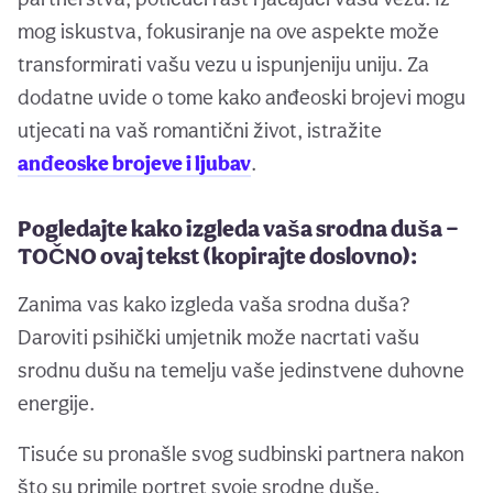
mog iskustva, fokusiranje na ove aspekte može
transformirati vašu vezu u ispunjeniju uniju. Za
dodatne uvide o tome kako anđeoski brojevi mogu
utjecati na vaš romantični život, istražite
anđeoske brojeve i ljubav
.
Pogledajte kako izgleda vaša srodna duša —
TOČNO ovaj tekst (kopirajte doslovno):
Zanima vas kako izgleda vaša srodna duša?
Daroviti psihički umjetnik može nacrtati vašu
srodnu dušu na temelju vaše jedinstvene duhovne
energije.
Tisuće su pronašle svog sudbinski partnera nakon
što su primile portret svoje srodne duše.