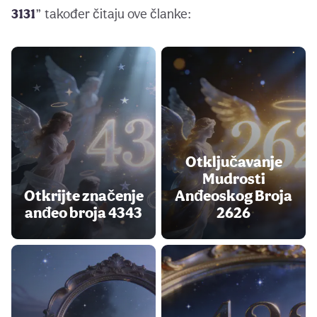
3131
” također čitaju ove članke:
Otključavanje
Mudrosti
Otkrijte značenje
Anđeoskog Broja
anđeo broja 4343
2626