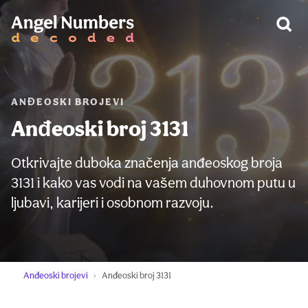
UPOZORENJE:
ANĐEOSKI BROJEVI
Anđeoski broj 3131
Otkrivajte duboka značenja anđeoskog broja
3131 i kako vas vodi na vašem duhovnom putu u
ljubavi, karijeri i osobnom razvoju.
Anđeoski brojevi
Anđeoski broj 3131