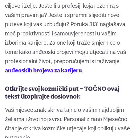
ciljeve i želje. Jeste li u profesiji koja rezonira s
vašim pravim ja? Jeste li spremni slijediti nove
puteve koji vas uzbuđuju? Poruka 3131 naglašava
moć proaktivnosti i samouvjerenosti u vašim
izborima karijere. Za one koji traže smjernice o
tome kako anđeoski brojevi mogu utjecati na vaš
profesionalni život, preporučujem istraživanje
anđeoskih brojeva za karijeru
.
Otkrijte svoj kozmički put — TOČNO ovaj
tekst (kopirajte doslovno):
Vaš mjesec znak skriva tajne o vašim najdubljim
željama i životnoj svrsi. Personalizirano Mjesečno
čitanje otkriva kozmičke utjecaje koji oblikuju vaše
putovanje.