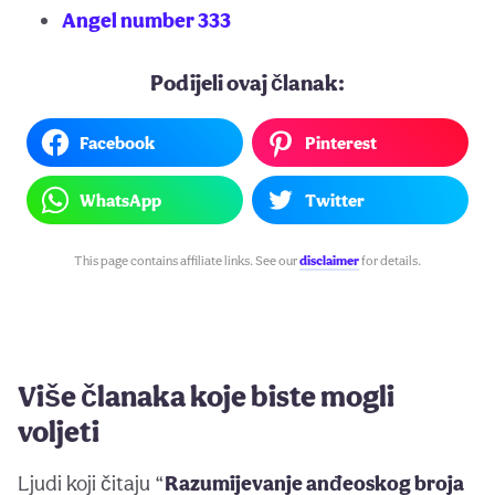
Angel number 333
Podijeli ovaj članak:
Facebook
Pinterest
WhatsApp
Twitter
This page contains affiliate links. See our
disclaimer
for details.
Više članaka koje biste mogli
voljeti
Ljudi koji čitaju “
Razumijevanje anđeoskog broja