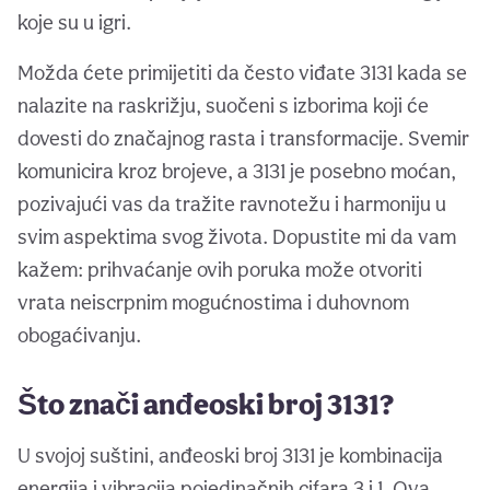
koje su u igri.
Možda ćete primijetiti da često viđate 3131 kada se
nalazite na raskrižju, suočeni s izborima koji će
dovesti do značajnog rasta i transformacije. Svemir
komunicira kroz brojeve, a 3131 je posebno moćan,
pozivajući vas da tražite ravnotežu i harmoniju u
svim aspektima svog života. Dopustite mi da vam
kažem: prihvaćanje ovih poruka može otvoriti
vrata neiscrpnim mogućnostima i duhovnom
obogaćivanju.
Što znači anđeoski broj 3131?
U svojoj suštini, anđeoski broj 3131 je kombinacija
energija i vibracija pojedinačnih cifara 3 i 1. Ova