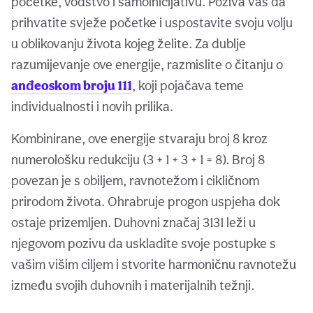
početke, vodstvo i samoinicijativu. Poziva vas da
prihvatite svježe početke i uspostavite svoju volju
u oblikovanju života kojeg želite. Za dublje
razumijevanje ove energije, razmislite o čitanju o
anđeoskom broju 111
, koji pojačava teme
individualnosti i novih prilika.
Kombinirane, ove energije stvaraju broj 8 kroz
numerološku redukciju (3 + 1 + 3 + 1 = 8). Broj 8
povezan je s obiljem, ravnotežom i cikličnom
prirodom života. Ohrabruje progon uspjeha dok
ostaje prizemljen. Duhovni značaj 3131 leži u
njegovom pozivu da uskladite svoje postupke s
vašim višim ciljem i stvorite harmoničnu ravnotežu
između svojih duhovnih i materijalnih težnji.