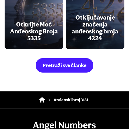
Otključavanje
Otkrijte Moć
značenja
Anđeoskog Broja
anđeoskog broja
5335
4224
Pretraži sve članke
Anđeoski broj 3131