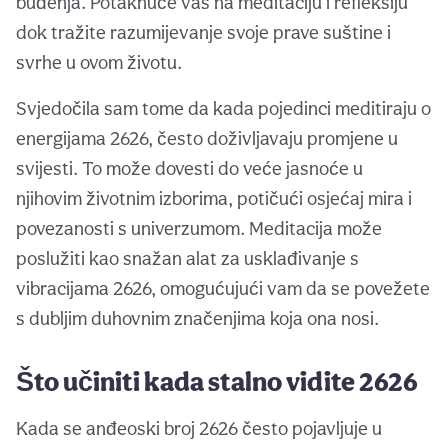
buđenja. Potaknuće vas na meditaciju i refleksiju
dok tražite razumijevanje svoje prave suštine i
svrhe u ovom životu.
Svjedočila sam tome da kada pojedinci meditiraju o
energijama 2626, često doživljavaju promjene u
svijesti. To može dovesti do veće jasnoće u
njihovim životnim izborima, potičući osjećaj mira i
povezanosti s univerzumom. Meditacija može
poslužiti kao snažan alat za usklađivanje s
vibracijama 2626, omogućujući vam da se povežete
s dubljim duhovnim značenjima koja ona nosi.
Što učiniti kada stalno vidite 2626
Kada se anđeoski broj 2626 često pojavljuje u