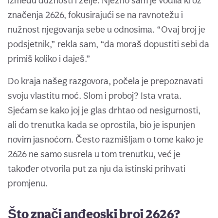
između dužnosti i želje. Nježno sam je vodila kroz
značenja 2626, fokusirajući se na ravnotežu i
nužnost njegovanja sebe u odnosima. “Ovaj broj je
podsjetnik,” rekla sam, “da moraš dopustiti sebi da
primiš koliko i daješ.”
Do kraja našeg razgovora, počela je prepoznavati
svoju vlastitu moć. Slom i proboj? Ista vrata.
Sjećam se kako joj je glas drhtao od nesigurnosti,
ali do trenutka kada se oprostila, bio je ispunjen
novim jasnoćom. Često razmišljam o tome kako je
2626 ne samo susrela u tom trenutku, već je
također otvorila put za nju da istinski prihvati
promjenu.
Što znači anđeoski broj 2626?