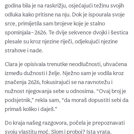
godina bila je na raskrižju, osjećajući težinu svojih
odluka kako pritisne na nju. Dok je ispourala svoje
srce, primijetila sam brojeve koje je stalno
spominjala—2626. Te dvije sekvence dvojki i šestica
plesale su kroz njezine riječi, odjekujući njezine
strahove i nade.
Clara je opisivala trenutke neodlučnosti, uhvaćena
između dužnosti i želje. Nježno sam je vodila kroz
značenja 2626, fokusirajući se na ravnotežu i
nužnost njegovanja sebe u odnosima. “Ovaj broj je
podsjetnik,” rekla sam, “da moraš dopustiti sebi da
primaš koliko i daješ.”
Do kraja našeg razgovora, počela je prepoznavati
svoju vlastitu moć. Slom i proboj? Ista vrata.