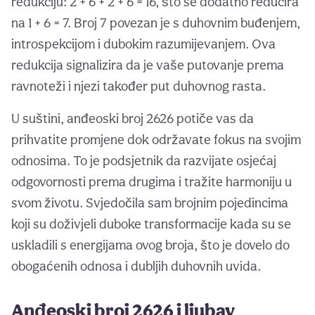
redukciju: 2 + 6 + 2 + 6 = 16, što se dodatno reducira
na 1 + 6 = 7. Broj 7 povezan je s duhovnim buđenjem,
introspekcijom i dubokim razumijevanjem. Ova
redukcija signalizira da je vaše putovanje prema
ravnoteži i njezi također put duhovnog rasta.
U suštini, anđeoski broj 2626 potiče vas da
prihvatite promjene dok održavate fokus na svojim
odnosima. To je podsjetnik da razvijate osjećaj
odgovornosti prema drugima i tražite harmoniju u
svom životu. Svjedočila sam brojnim pojedincima
koji su doživjeli duboke transformacije kada su se
uskladili s energijama ovog broja, što je dovelo do
obogaćenih odnosa i dubljih duhovnih uvida.
Anđeoski broj 2626 i ljubav