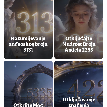
Razumijevanje
Otključajte
anđeoskog broja
Mudrost Broja
3131
Anđela 2255
Otključavanje
Otkrijte Moć
značenja