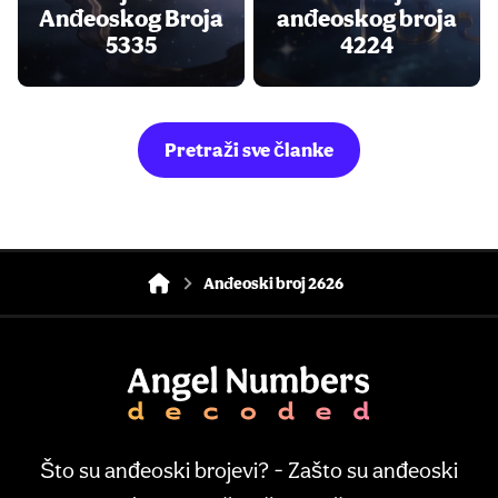
Anđeoskog Broja
anđeoskog broja
5335
4224
Pretraži sve članke
Anđeoski broj 2626
Što su anđeoski brojevi? - Zašto su anđeoski