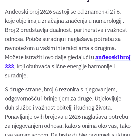
Anđeoski broj 2626 sastoji se od znamenki 2 i 6,
koje obje imaju značajna značenja u numerologiji.
Broj 2 predstavlja dualnost, partnerstva i važnost
odnosa. Potiče suradnju i naglašava potrebu za
ravnotežom u vašim interakcijama s drugima.
Možete istražiti ovo dalje gledajući u
anđeoski broj
222
, koji obuhvaća slične energije harmonije i
suradnje.
S druge strane, broj 6 rezonira s njegovanjem,
odgovornošću i brinjenjem za druge. Utjelovljuje
duh službe i važnost obitelji i kućnog života.
Ponavljanje ovih brojeva u 2626 naglašava potrebu
za njegovanjem odnosa, kako s onima oko vas, tako
i sa samim sobom. Da biste dublje razumjeli suštinu