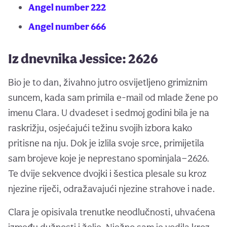
Angel number 222
Angel number 666
Iz dnevnika Jessice: 2626
Bio je to dan, živahno jutro osvijetljeno grimiznim
suncem, kada sam primila e-mail od mlade žene po
imenu Clara. U dvadeset i sedmoj godini bila je na
raskrižju, osjećajući težinu svojih izbora kako
pritisne na nju. Dok je izlila svoje srce, primijetila
sam brojeve koje je neprestano spominjala—2626.
Te dvije sekvence dvojki i šestica plesale su kroz
njezine riječi, odražavajući njezine strahove i nade.
Clara je opisivala trenutke neodlučnosti, uhvaćena