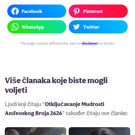
Facebook
Pinterest
WhatsApp
Twitter
This page contains affiliate links. See our
disclaimer
for details.
Više članaka koje biste mogli
voljeti
Ljudi koji čitaju “
Otključavanje Mudrosti
Anđeoskog Broja 2626
” također čitaju ove članke: