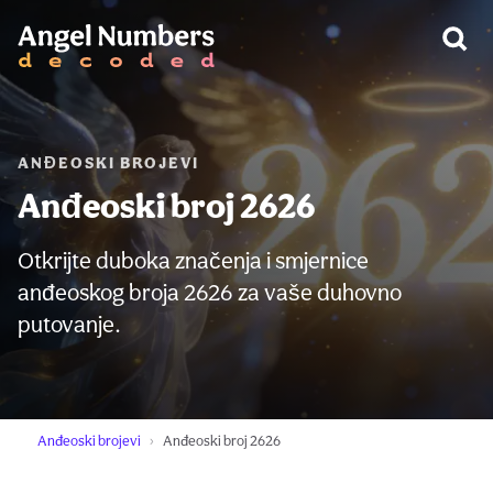
UPOZORENJE:
ANĐEOSKI BROJEVI
Anđeoski broj 2626
Otkrijte duboka značenja i smjernice
anđeoskog broja 2626 za vaše duhovno
putovanje.
Anđeoski brojevi
Anđeoski broj 2626