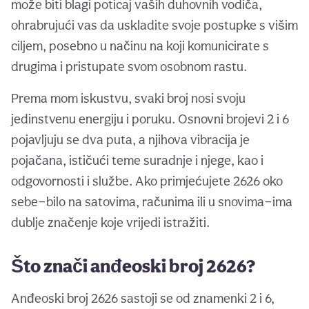
može biti blagi poticaj vaših duhovnih vodiča,
ohrabrujući vas da uskladite svoje postupke s višim
ciljem, posebno u načinu na koji komunicirate s
drugima i pristupate svom osobnom rastu.
Prema mom iskustvu, svaki broj nosi svoju
jedinstvenu energiju i poruku. Osnovni brojevi 2 i 6
pojavljuju se dva puta, a njihova vibracija je
pojačana, ističući teme suradnje i njege, kao i
odgovornosti i službe. Ako primjećujete 2626 oko
sebe—bilo na satovima, računima ili u snovima—ima
dublje značenje koje vrijedi istražiti.
Što znači anđeoski broj 2626?
Anđeoski broj 2626 sastoji se od znamenki 2 i 6,