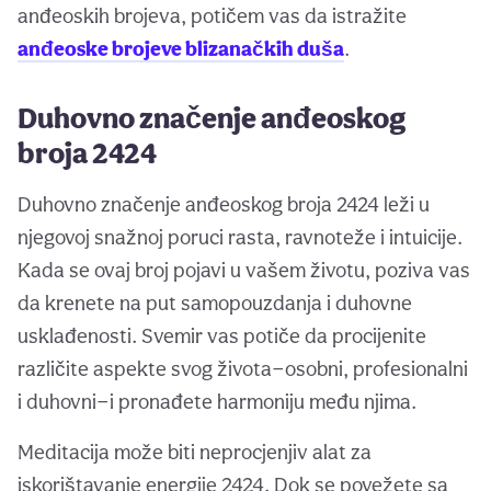
anđeoskih brojeva, potičem vas da istražite
anđeoske brojeve blizanačkih duša
.
Duhovno značenje anđeoskog
broja 2424
Duhovno značenje anđeoskog broja 2424 leži u
njegovoj snažnoj poruci rasta, ravnoteže i intuicije.
Kada se ovaj broj pojavi u vašem životu, poziva vas
da krenete na put samopouzdanja i duhovne
usklađenosti. Svemir vas potiče da procijenite
različite aspekte svog života—osobni, profesionalni
i duhovni—i pronađete harmoniju među njima.
Meditacija može biti neprocjenjiv alat za
iskorištavanje energije 2424. Dok se povežete sa