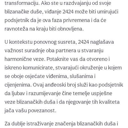
transformaciju. Ako ste u razdvajanju od svoje
blizanačke duše, viđanje 2424 može biti umirujući
podsjetnik da je ova faza privremena i da će
ravnoteža na kraju biti obnovljena.
U kontekstu ponovnog susreta, 2424 naglašava
važnost suradnje oba partnera u stvaranju
harmonične veze. Potaknite vas da otvoreno i
iskreno komunicirate, stvarajući okruženje u kojem
se oboje osjećate viđenima, slušanima i
cijenjenima. Ovaj anđeoski broj služi kao podsjetnik
da ljubav i razumijevanje čine temelje uspješne
veze blizanačkih duša i da njegovanje tih kvaliteta
jača vašu povezanost.
Za dublje istraživanje značenja blizanačkih duša i