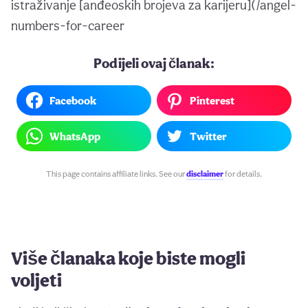
istraživanje [anđeoskih brojeva za karijeru](/angel-
numbers-for-career
Podijeli ovaj članak:
Facebook
Pinterest
WhatsApp
Twitter
This page contains affiliate links. See our
disclaimer
for details.
Više članaka koje biste mogli
voljeti