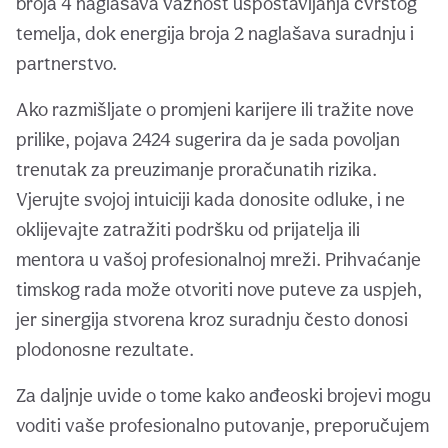
broja 4 naglašava važnost uspostavljanja čvrstog
temelja, dok energija broja 2 naglašava suradnju i
partnerstvo.
Ako razmišljate o promjeni karijere ili tražite nove
prilike, pojava 2424 sugerira da je sada povoljan
trenutak za preuzimanje proračunatih rizika.
Vjerujte svojoj intuiciji kada donosite odluke, i ne
oklijevajte zatražiti podršku od prijatelja ili
mentora u vašoj profesionalnoj mreži. Prihvaćanje
timskog rada može otvoriti nove puteve za uspjeh,
jer sinergija stvorena kroz suradnju često donosi
plodonosne rezultate.
Za daljnje uvide o tome kako anđeoski brojevi mogu
voditi vaše profesionalno putovanje, preporučujem