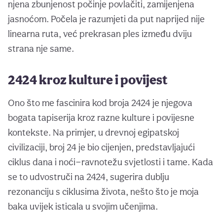
njena zbunjenost počinje povlačiti, zamijenjena
jasnoćom. Počela je razumjeti da put naprijed nije
linearna ruta, već prekrasan ples između dviju
strana nje same.
2424 kroz kulture i povijest
Ono što me fascinira kod broja 2424 je njegova
bogata tapiserija kroz razne kulture i povijesne
kontekste. Na primjer, u drevnoj egipatskoj
civilizaciji, broj 24 je bio cijenjen, predstavljajući
ciklus dana i noći—ravnotežu svjetlosti i tame. Kada
se to udvostruči na 2424, sugerira dublju
rezonanciju s ciklusima života, nešto što je moja
baka uvijek isticala u svojim učenjima.