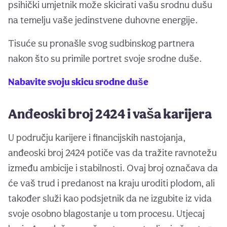
psihički umjetnik može skicirati vašu srodnu dušu
na temelju vaše jedinstvene duhovne energije.
Tisuće su pronašle svog sudbinskog partnera
nakon što su primile portret svoje srodne duše.
Nabavite svoju skicu srodne duše
Anđeoski broj 2424 i vaša karijera
U području karijere i financijskih nastojanja,
anđeoski broj 2424 potiče vas da tražite ravnotežu
između ambicije i stabilnosti. Ovaj broj označava da
će vaš trud i predanost na kraju uroditi plodom, ali
također služi kao podsjetnik da ne izgubite iz vida
svoje osobno blagostanje u tom procesu. Utjecaj