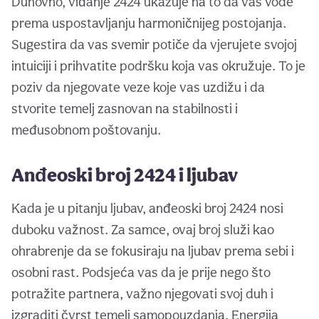
Duhovno, viđanje 2424 ukazuje na to da vas vode
prema uspostavljanju harmoničnijeg postojanja.
Sugestira da vas svemir potiče da vjerujete svojoj
intuiciji i prihvatite podršku koja vas okružuje. To je
poziv da njegovate veze koje vas uzdižu i da
stvorite temelj zasnovan na stabilnosti i
međusobnom poštovanju.
Anđeoski broj 2424 i ljubav
Kada je u pitanju ljubav, anđeoski broj 2424 nosi
duboku važnost. Za samce, ovaj broj služi kao
ohrabrenje da se fokusiraju na ljubav prema sebi i
osobni rast. Podsjeća vas da je prije nego što
potražite partnera, važno njegovati svoj duh i
izgraditi čvrst temelj samopouzdanja. Energija