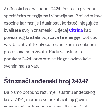
Anđeoski brojevi, poput 2424, često su praćeni
specifičnim energijama i vibracijama. Broj odražava
osobine harmonije i dualnosti, koristeći njegujuće
kvalitete svojih znamenki. Utjecaj
Citrina
kao
povezanog kristala pojačava te energije, potičući
vas da prihvatite lakoću i optimizam u osobnom i
profesionalnom životu. Kada se uskladite s
porukom 2424, otvarate se blagoslovima koje
svemir ima za vas.
Što znači anđeoski broj 2424?
Da bismo potpuno razumjeli suštinu anđeoskog
broja 2424, moramo se pozabaviti njegovim
numerološkim komponentama. Brojevi 2 i 4