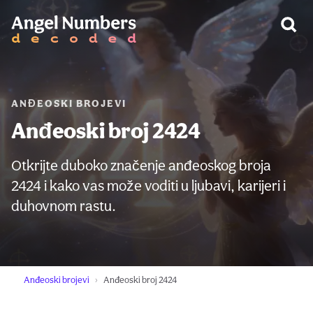
UPOZORENJE:
ANĐEOSKI BROJEVI
Anđeoski broj 2424
Otkrijte duboko značenje anđeoskog broja
2424 i kako vas može voditi u ljubavi, karijeri i
duhovnom rastu.
Anđeoski brojevi
Anđeoski broj 2424