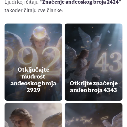
Ljudi koji čitaju “
Značenje anđeoskog broja 2424
”
također čitaju ove članke:
Otključajte
mudrost
anđeoskog broja
Otkrijte značenje
2929
anđeo broja 4343