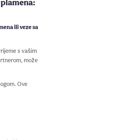
g plamena:
ena ili veze sa
vrijeme s vašim
artnerom, može
zlogom. Ove