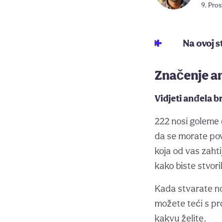
9. Pros
Na ovoj s
Značenje a
Vidjeti anđela 
222 nosi goleme 
da se morate pov
koja od vas zahti
kako biste stvori
Kada stvarate no
možete teći s pr
kakvu želite.