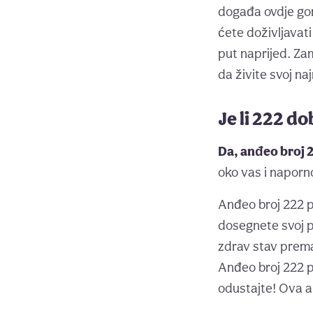
događa ovdje gor
ćete doživljavati
put naprijed. Zam
da živite svoj na
Je li 222 d
Da, anđeo broj 2
oko vas i naporno
Anđeo broj 222 po
dosegnete svoj pr
zdrav stav prema 
Anđeo broj 222 p
odustajte! Ova an