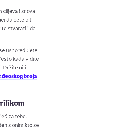
ciljeva i snova
či da ćete biti
te stvarati i da
 se uspoređujete
esto kada vidite
. Držite oči
anđeoskog broja
rilikom
iječ za tebe.
đen s onim što se