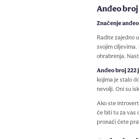
Anđeo broj 
Značenje anđeosk
Radite zajedno u
svojim ciljevima
ohrabrenja. Nast
Anđeo broj 222 j
kojima je stalo do
nevolji. Oni su is
Ako ste introvert
će biti tu za vas 
pronaći ćete prav