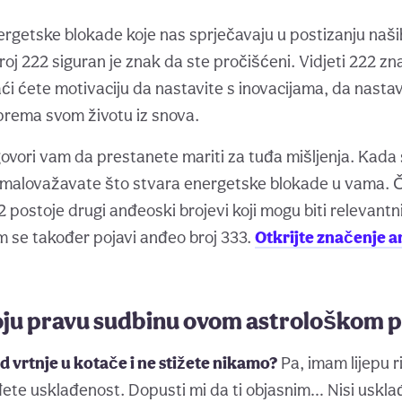
getske blokade koje nas sprječavaju u postizanju naših 
roj 222 siguran je znak da ste pročišćeni. Vidjeti 222 zna
ći ćete motivaciju da nastavite s inovacijama, da nastavi
 prema svom životu iz snova.
ovori vam da prestanete mariti za tuđa mišljenja. Kada
omalovažavate što stvara energetske blokade u vama. Č
 postoje drugi anđeoski brojevi koji mogu biti relevantni
 se također pojavi anđeo broj 333.
Otkrijte značenje 
voju pravu sudbinu ovom astrološkom p
od vrtnje u kotače i ne stižete nikamo?
Pa, imam lijepu r
đete usklađenost. Dopusti mi da ti objasnim… Nisi uskla