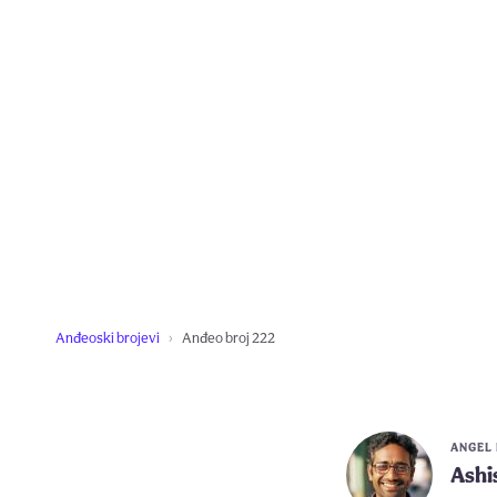
Anđeoski brojevi
Anđeo broj 222
ANGEL
Ashi