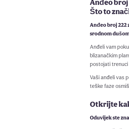
Anđeo broj
Što to znač
Anđeo broj 222 
srodnom dušom, a
Anđeli vam pokuš
blizanačkim pla
postojati trenuci
Vaši anđeli vas 
teške faze osmiš
Otkrijte ka
Oduvijek ste zna