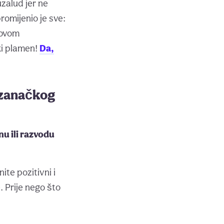
uzalud jer ne
romijenio je sve:
govom
ki plamen!
Da,
lizanačkog
u ili razvodu
ite pozitivni i
. Prije nego što