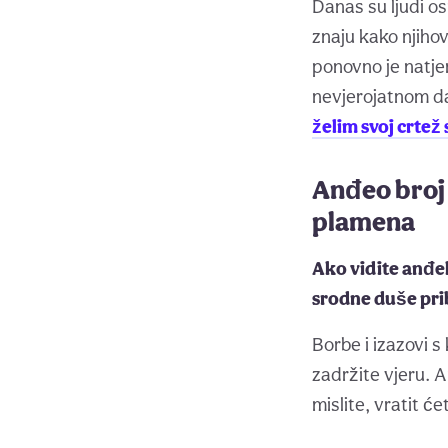
Danas su ljudi os
znaju kako njiho
ponovno je natje
nevjerojatnom da
želim svoj crte
Anđeo broj 
plamena
Ako vidite anđel
srodne duše prib
Borbe i izazovi s 
zadržite vjeru. A
mislite, vratit će