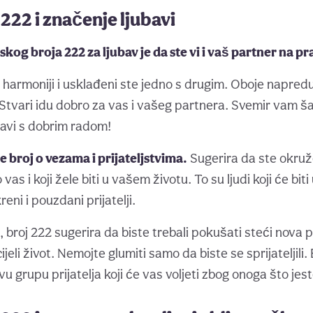
222 i značenje ljubavi
og broja 222 za ljubav je da ste vi i vaš partner na p
 harmoniji i usklađeni ste jedno s drugim. Oboje napre
. Stvari idu dobro za vas i vašeg partnera. Svemir vam š
avi s dobrim radom!
e broj o vezama i prijateljstvima.
Sugerira da ste okruž
 vas i koji žele biti u vašem životu. To su ljudi koji će biti 
kreni i pouzdani prijatelji.
, broj 222 sugerira da biste trebali pokušati steći nova p
cijeli život. Nemojte glumiti samo da biste se sprijateljili. 
u grupu prijatelja koji će vas voljeti zbog onoga što jest