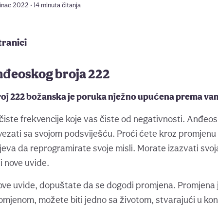
inac 2022 • 14 minuta čitanja
tranici
nđeoskog broja 222
broj 222 božanska je poruka nježno upućena prema va
čiste frekvencije koje vas čiste od negativnosti. Anđeos
ezati sa svojom podsviješću. Proći ćete kroz promjenu
jeva da reprogramirate svoje misli. Morate izazvati svoj
li nove uvide.
ve uvide, dopuštate da se dogodi promjena. Promjena j
omjenom, možete biti jedno sa životom, stvarajući u kon