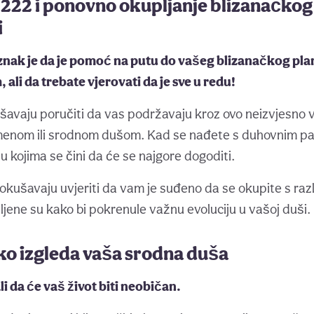
 222 i ponovno okupljanje blizanačko
i
znak je da je pomoć na putu do vašeg blizanačkog plam
li da trebate vjerovati da je sve u redu!
avaju poručiti da vas podržavaju kroz ovo neizvjesno 
menom ili srodnom dušom. Kad se nađete s duhovnim p
 u kojima se čini da će se najgore dogoditi.
pokušavaju uvjeriti da vam je suđeno da se okupite s ra
ljene su kako bi pokrenule važnu evoluciju u vašoj duši.
ko izgleda vaša srodna duša
li da će vaš život biti neobičan.