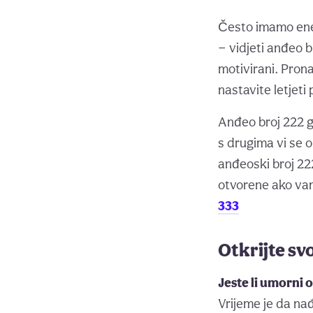
Često imamo ener
— vidjeti anđeo b
motivirani. Prona
nastavite letjeti
Anđeo broj 222 g
s drugima vi se 
anđeoski broj 222
otvorene ako vam
333
Otkrijte s
Jeste li umorni 
Vrijeme je da na