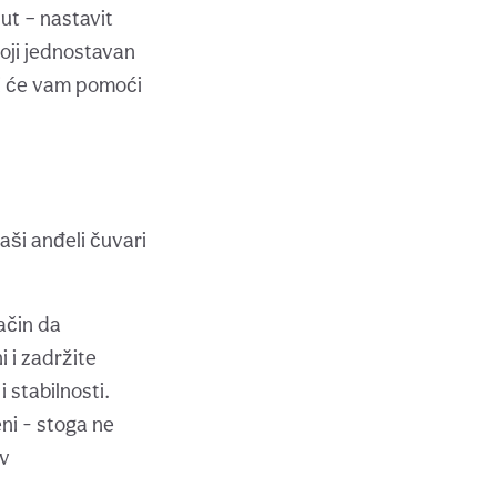
ut – nastavit
toji jednostavan
oji će vam pomoći
aši anđeli čuvari
način da
 i zadržite
 stabilnosti.
ni - stoga ne
ov