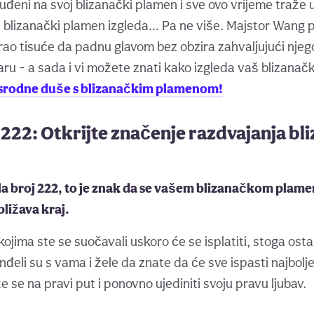
uđeni na svoj blizanački plamen i sve ovo vrijeme traže 
v blizanački plamen izgleda… Pa ne više. Majstor Wang p
rao tisuće da padnu glavom bez obzira zahvaljujući nje
ru - a sada i vi možete znati kako izgleda vaš blizanač
ž srodne duše s blizanačkim plamenom!
222: Otkrijte značenje razdvajanja b
a broj 222, to je znak da se vašem blizanačkom plamen
ližava kraj.
kojima ste se suočavali uskoro će se isplatiti, stoga ostan
nđeli su s vama i žele da znate da će sve ispasti najbolje
te se na pravi put i ponovno ujediniti svoju pravu ljubav.