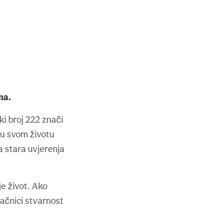
ma.
ki broj 222 znači
 u svom životu
a stara uvjerenja
e život. Ako
ačnici stvarnost