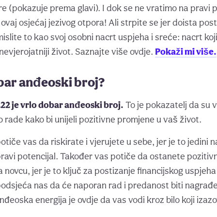
e (pokazuje prema glavi). I dok se ne vratimo na pravi p
 ovaj osjećaj jezivog otpora! Ali strpite se jer doista pos
islite to kao svoj osobni nacrt uspjeha i sreće: nacrt k
jnevjerojatniji život. Saznajte više ovdje.
Pokaži mi više.
obar anđeoski broj?
22 je vrlo dobar anđeoski broj.
To je pokazatelj da su v
 rade kako bi unijeli pozitivne promjene u vaš život.
tiče vas da riskirate i vjerujete u sebe, jer je to jedini 
avi potencijal. Također vas potiče da ostanete pozitivni
novcu, jer je to ključ za postizanje financijskog uspjeha i
odsjeća nas da će naporan rad i predanost biti nagrađe
đeoska energija je ovdje da vas vodi kroz bilo koji izaz