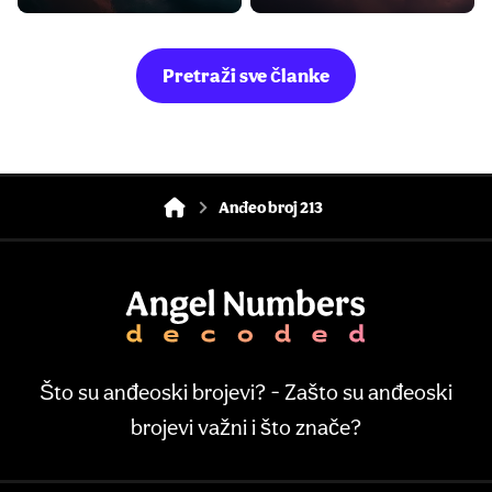
Pretraži sve članke
Anđeo broj 213
Što su anđeoski brojevi? - Zašto su anđeoski
brojevi važni i što znače?