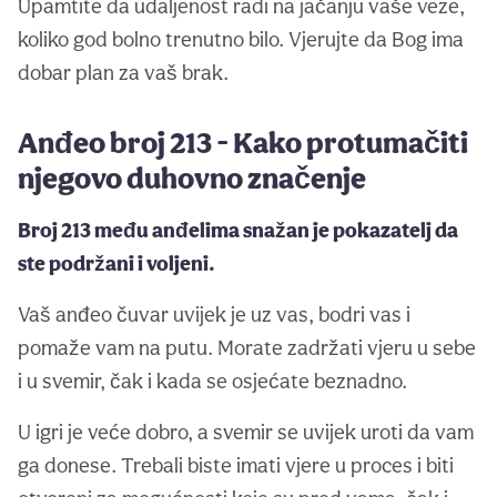
Upamtite da udaljenost radi na jačanju vaše veze,
koliko god bolno trenutno bilo. Vjerujte da Bog ima
dobar plan za vaš brak.
Anđeo broj 213 - Kako protumačiti
njegovo duhovno značenje
Broj 213 među anđelima snažan je pokazatelj da
ste podržani i voljeni.
Vaš anđeo čuvar uvijek je uz vas, bodri vas i
pomaže vam na putu. Morate zadržati vjeru u sebe
i u svemir, čak i kada se osjećate beznadno.
U igri je veće dobro, a svemir se uvijek uroti da vam
ga donese. Trebali biste imati vjere u proces i biti