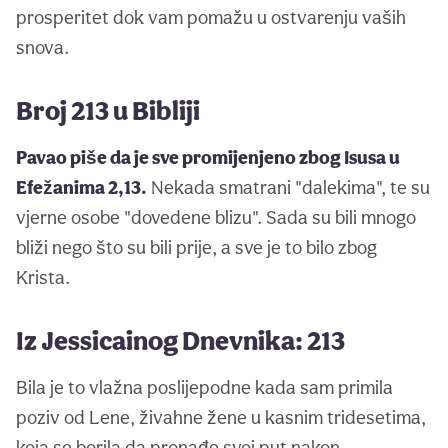
prosperitet dok vam pomažu u ostvarenju vaših
snova.
Broj 213 u Bibliji
Pavao piše da je sve promijenjeno zbog Isusa u
Efežanima 2,13.
Nekada smatrani "dalekima", te su
vjerne osobe "dovedene blizu". Sada su bili mnogo
bliži nego što su bili prije, a sve je to bilo zbog
Krista.
Iz Jessicainog Dnevnika: 213
Bila je to vlažna poslijepodne kada sam primila
poziv od Lene, živahne žene u kasnim tridesetima,
koja se borila da pronađe svoj put nakon