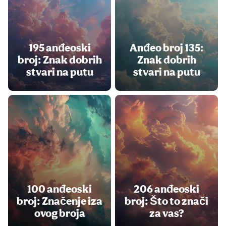
195 anđeoski
Anđeo broj 135:
broj: Znak dobrih
Znak dobrih
stvari na putu
stvari na putu
100 anđeoski
206 anđeoski
broj: Značenje iza
broj: Što to znači
ovog broja
za vas?