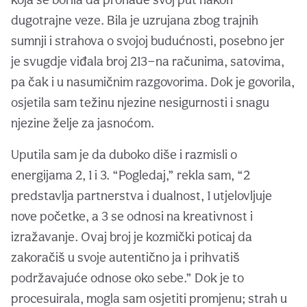
dugotrajne veze. Bila je uzrujana zbog trajnih
sumnji i strahova o svojoj budućnosti, posebno jer
je svugdje viđala broj 213—na računima, satovima,
pa čak i u nasumičnim razgovorima. Dok je govorila,
osjetila sam težinu njezine nesigurnosti i snagu
njezine želje za jasnoćom.
Uputila sam je da duboko diše i razmisli o
energijama 2, 1 i 3. “Pogledaj,” rekla sam, “2
predstavlja partnerstva i dualnost, 1 utjelovljuje
nove početke, a 3 se odnosi na kreativnost i
izražavanje. Ovaj broj je kozmički poticaj da
zakoračiš u svoje autentično ja i prihvatiš
podržavajuće odnose oko sebe.” Dok je to
procesuirala, mogla sam osjetiti promjenu; strah u