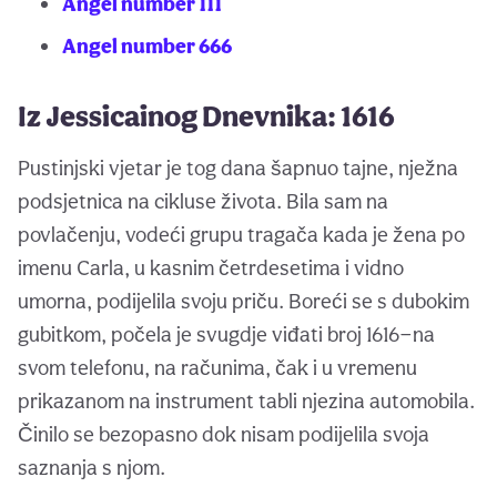
Angel number 111
Angel number 666
Iz Jessicainog Dnevnika: 1616
Pustinjski vjetar je tog dana šapnuo tajne, nježna
podsjetnica na cikluse života. Bila sam na
povlačenju, vodeći grupu tragača kada je žena po
imenu Carla, u kasnim četrdesetima i vidno
umorna, podijelila svoju priču. Boreći se s dubokim
gubitkom, počela je svugdje viđati broj 1616—na
svom telefonu, na računima, čak i u vremenu
prikazanom na instrument tabli njezina automobila.
Činilo se bezopasno dok nisam podijelila svoja
saznanja s njom.