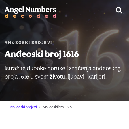
UPOZORENJE:
ANĐEOSKI BROJEVI
Anđeoski broj 1616
Istražite duboke poruke i značenja anđeoskog
broja 1616 u svom životu, ljubavi i karijeri.
Anđeoski brojevi
Anđeoski broj 1616