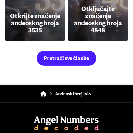
Otključajte
Otkrijte značenje
značenje
anđeoskog broja
anđeoskog broja
3535
4848
Pretraži sve članke
Anđeoski broj 1616