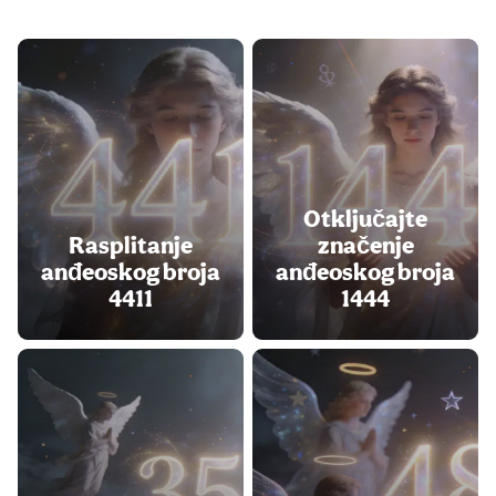
Otključajte
Rasplitanje
značenje
anđeoskog broja
anđeoskog broja
4411
1444