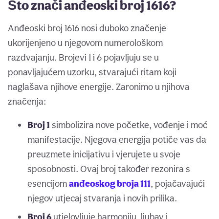
Što znači anđeoski broj 1616?
Anđeoski broj 1616 nosi duboko značenje
ukorijenjeno u njegovom numerološkom
razdvajanju. Brojevi 1 i 6 pojavljuju se u
ponavljajućem uzorku, stvarajući ritam koji
naglašava njihove energije. Zaronimo u njihova
značenja:
Broj 1
simbolizira nove početke, vođenje i moć
manifestacije. Njegova energija potiče vas da
preuzmete inicijativu i vjerujete u svoje
sposobnosti. Ovaj broj također rezonira s
esencijom
anđeoskog broja 111
, pojačavajući
njegov utjecaj stvaranja i novih prilika.
Broj 6
utjelovljuje harmoniju, ljubav i