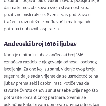
U suštini, pojava 1616 u vašem životu podsjetnik je
da imate moć oblikovati svoju stvarnost kroz
pozitivne misli i akcije. Svemir vas podržava u
traženju ravnoteže između vaših materijalnih
potreba i duhovnih aspiracija.
Anđeoski broj 1616 i ljubav
Kada je u pitanju ljubav, anđeoski broj 1616
označava razdoblje njegovanja odnosa i osobnog
isceljenja. Za one koji su sami, viđenje ovog broja
sugerira da je sada vrijeme da se usredotočite na
ljubav prema sebi i osobni rast. Potiče vas da
stvorite čvrstu osnovu unutar sebe prije nego što
potražite romantičnog partnera. Svemir se
usklađuje kako bi vam pomogao privući odnos koji