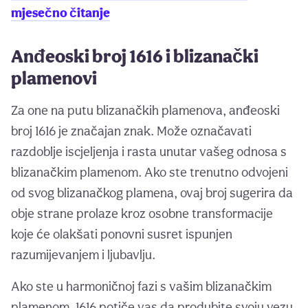
mjesečno čitanje
Anđeoski broj 1616 i blizanački
plamenovi
Za one na putu blizanačkih plamenova, anđeoski
broj 1616 je značajan znak. Može označavati
razdoblje iscjeljenja i rasta unutar vašeg odnosa s
blizanačkim plamenom. Ako ste trenutno odvojeni
od svog blizanačkog plamena, ovaj broj sugerira da
obje strane prolaze kroz osobne transformacije
koje će olakšati ponovni susret ispunjen
razumijevanjem i ljubavlju.
Ako ste u harmoničnoj fazi s vašim blizanačkim
plamenom, 1616 potiče vas da produbite svoju vezu