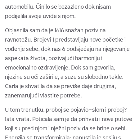
automobilu. Činilo se bezazleno dok nisam
podijelila svoje uvide s njom.
Objasnila sam da je 1616 snažan poziv na
ravnotežu. Brojevi 1 predstavljaju nove početke i
vođenje sebe, dok nas 6 podsjećaju na njegovanje
aspekata života, pozivajući harmoniju i
emocionalno ozdravljenje. Dok sam govorila,
njezine su oči zaširile, a suze su slobodno tekle.
Carla je shvatila da se previše daje drugima,
zanemarujući vlastite potrebe.
U tom trenutku, proboj se pojavio—slom i proboj?
Ista vrata. Poticala sam je da prihvati i nove putove
koji su pred njom i nježni poziv da se brine o sebi.
Energija se transformirala; napustila je sesiju s