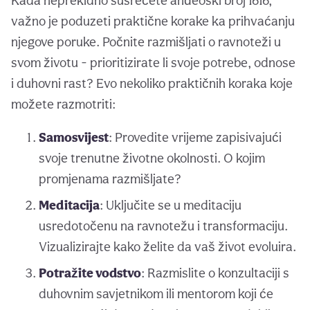
Kada neprekidno susrećete anđeoski broj 1616,
važno je poduzeti praktične korake ka prihvaćanju
njegove poruke. Počnite razmišljati o ravnoteži u
svom životu - prioritizirate li svoje potrebe, odnose
i duhovni rast? Evo nekoliko praktičnih koraka koje
možete razmotriti:
Samosvijest
: Provedite vrijeme zapisivajući
svoje trenutne životne okolnosti. O kojim
promjenama razmišljate?
Meditacija
: Uključite se u meditaciju
usredotočenu na ravnotežu i transformaciju.
Vizualizirajte kako želite da vaš život evoluira.
Potražite vodstvo
: Razmislite o konzultaciji s
duhovnim savjetnikom ili mentorom koji će