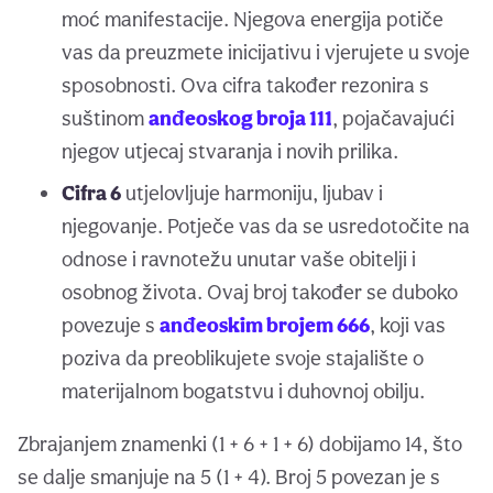
moć manifestacije. Njegova energija potiče
vas da preuzmete inicijativu i vjerujete u svoje
sposobnosti. Ova cifra također rezonira s
suštinom
anđeoskog broja 111
, pojačavajući
njegov utjecaj stvaranja i novih prilika.
Cifra 6
utjelovljuje harmoniju, ljubav i
njegovanje. Potječe vas da se usredotočite na
odnose i ravnotežu unutar vaše obitelji i
osobnog života. Ovaj broj također se duboko
povezuje s
anđeoskim brojem 666
, koji vas
poziva da preoblikujete svoje stajalište o
materijalnom bogatstvu i duhovnoj obilju.
Zbrajanjem znamenki (1 + 6 + 1 + 6) dobijamo 14, što
se dalje smanjuje na 5 (1 + 4). Broj 5 povezan je s