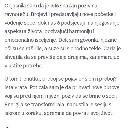
Objasnila sam da je 1616 snažan poziv na
ravnotežu. Brojevi 1 predstavljaju nove početke i
vođenje sebe, dok nas 6 podsjećaju na njegovanje
aspekata života, pozivajući harmoniju i
emocionalno isceljenje. Dok sam govorila, njezine
oči su se raširile, a suze su slobodno tekle. Carla je
shvatila da se previše daje drugima, zanemarujući
vlastite potrebe.
U tom trenutku, proboj se pojavio—slom i proboj?
Ista vrata. Poticala sam je da prihvati nove putove
koji su pred njom i nježni poziv da se brine o sebi.
Energija se transformirala; napustila je sesiju s
iskrom u koraku, spremna da povrati svoj život.