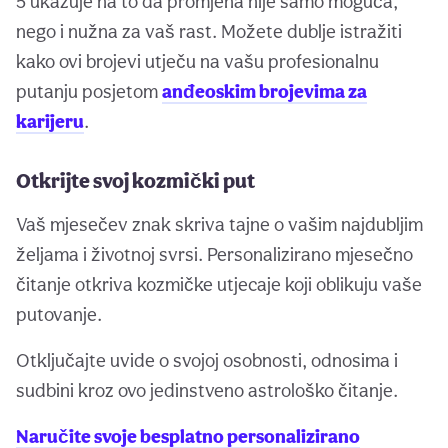
5 ukazuje na to da promjena nije samo moguća,
nego i nužna za vaš rast. Možete dublje istražiti
kako ovi brojevi utječu na vašu profesionalnu
putanju posjetom
anđeoskim brojevima za
karijeru
.
Otkrijte svoj kozmički put
Vaš mjesečev znak skriva tajne o vašim najdubljim
željama i životnoj svrsi. Personalizirano mjesečno
čitanje otkriva kozmičke utjecaje koji oblikuju vaše
putovanje.
Otključajte uvide o svojoj osobnosti, odnosima i
sudbini kroz ovo jedinstveno astrološko čitanje.
Naručite svoje besplatno personalizirano