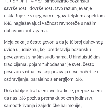
+ 1 + 6 = 14; 1 + 4 = 5)—simbolizirao božansku
savršenost i dovršenost. Ovo razumijevanje
usklađuje se s njegovim njegovateljskim aspektom
1616, naglašavajući važnost ravnoteže u našim
duhovnim potragama.
Moja baka je često govorila da je 16 broj duhovnog
uvida u judaizmu, koji predstavlja božansku
povezanost s našim sudbinama. U hinduističkim
tradicijama, pojam “Shodasha” je svet, često
povezan s ritualima koji pozivaju nove početke i
ozdravljenje, paralelno s energijom 1616.
Dok dublje istražujem ove tradicije, prepoznajem
da nas 1616 poziva prema dubokom jedinstvu
samootkrivanja i zajedničke harmonije,