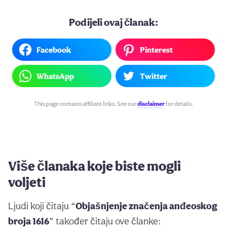
Podijeli ovaj članak:
Facebook
Pinterest
WhatsApp
Twitter
This page contains affiliate links. See our
disclaimer
for details.
Više članaka koje biste mogli
voljeti
Ljudi koji čitaju “
Objašnjenje značenja anđeoskog
broja 1616
” također čitaju ove članke: