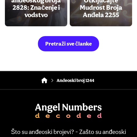
2828: Značenje i
Mudrost Broja
vodstvo
Anđela 2255
Pretraži sve članke
Anđeoski broj 1244
Što su anđeoski brojevi? - Zašto su anđeoski