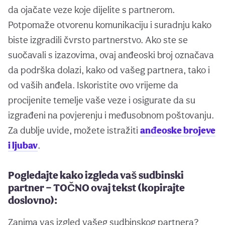
da ojačate veze koje dijelite s partnerom.
Potpomaže otvorenu komunikaciju i suradnju kako
biste izgradili čvrsto partnerstvo. Ako ste se
suočavali s izazovima, ovaj anđeoski broj označava
da podrška dolazi, kako od vašeg partnera, tako i
od vaših anđela. Iskoristite ovo vrijeme da
procijenite temelje vaše veze i osigurate da su
izgrađeni na povjerenju i međusobnom poštovanju.
Za dublje uvide, možete istražiti
anđeoske brojeve
i ljubav
.
Pogledajte kako izgleda vaš sudbinski
partner — TOČNO ovaj tekst (kopirajte
doslovno):
Zanima vas izgled vašeg sudbinskog partnera?