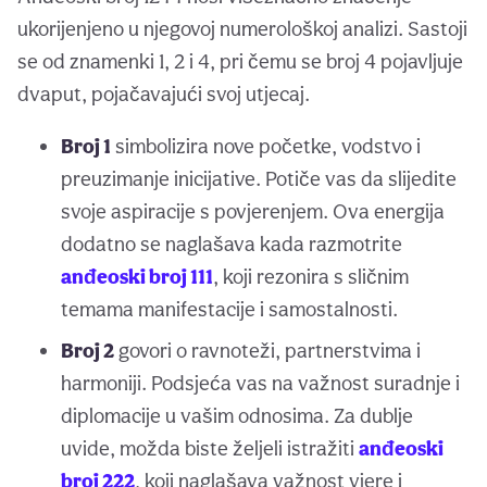
ukorijenjeno u njegovoj numerološkoj analizi. Sastoji
se od znamenki 1, 2 i 4, pri čemu se broj 4 pojavljuje
dvaput, pojačavajući svoj utjecaj.
Broj 1
simbolizira nove početke, vodstvo i
preuzimanje inicijative. Potiče vas da slijedite
svoje aspiracije s povjerenjem. Ova energija
dodatno se naglašava kada razmotrite
anđeoski broj 111
, koji rezonira s sličnim
temama manifestacije i samostalnosti.
Broj 2
govori o ravnoteži, partnerstvima i
harmoniji. Podsjeća vas na važnost suradnje i
diplomacije u vašim odnosima. Za dublje
uvide, možda biste željeli istražiti
anđeoski
broj 222
, koji naglašava važnost vjere i