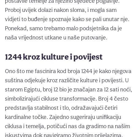
postavile temelje za njezino sljedeće poglavlje.
Proboj uvijek dolazi nakon sloma, i mogla sam
vidjeti to buđenje spoznaje kako se pali unutar nje.
Ponekad, samo trebamo malo podsjetnika da je
naša vrijednost utkane u naše putovanje.
1244 kroz kulture i povijest
Ono što me fascinira kod broja 1244 je kako njegova
suština odjekuje kroz različite kulture i povijesti. U
starom Egiptu, broj 12 bio je značajan za 12 sati noći,
simbolizirajući cikluse transformacije. Broj 4 često
predstavlja stabilnost i tlo, odražavajući četiri
kardinalne točke. Zajedno sugeriraju unifikaciju
ciklusa i temelja, potičući nas da gradimo na našim
iskustvima dok navigiramo životnim prijelazima.