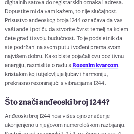
digitalnih satova do registarskih oznaka i adresa.
Dopustite mi da vam kažem, to nije slučajnost.
Prisustvo anđeoskog broja 1244 označava da vas
vaši anđeli potiču da stvorite čvrst temelj na kojem
ćete graditi svoju budućnost. To je podsjetnik da
ste podržani na svom putu i vođeni prema svom
najvišem dobru. Kako biste pojačali ovu pozitivnu
energiju, razmislite o radu s
Rozenim kvarcom
,
kristalom koji utjelovljuje ljubav i harmoniju,
prekrasno rezonirajući s vibracijama 1244.
Što znači anđeoski broj 1244?
Anđeoski broj 1244 nosi višeslojno značenje
ukorijenjeno u njegovom numerološkom razbijanju.
Sastoji se od znamenki 1, 2 i 4, pri čemu se broj 4