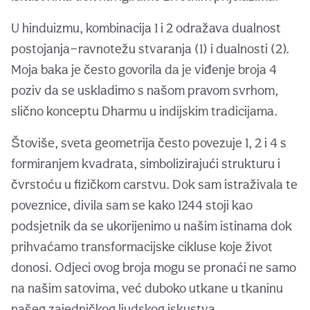
U hinduizmu, kombinacija 1 i 2 odražava dualnost
postojanja—ravnotežu stvaranja (1) i dualnosti (2).
Moja baka je često govorila da je viđenje broja 4
poziv da se uskladimo s našom pravom svrhom,
slično konceptu Dharmu u indijskim tradicijama.
Štoviše, sveta geometrija često povezuje 1, 2 i 4 s
formiranjem kvadrata, simbolizirajući strukturu i
čvrstoću u fizičkom carstvu. Dok sam istraživala te
poveznice, divila sam se kako 1244 stoji kao
podsjetnik da se ukorijenimo u našim istinama dok
prihvaćamo transformacijske cikluse koje život
donosi. Odjeci ovog broja mogu se pronaći ne samo
na našim satovima, već duboko utkane u tkaninu
našeg zajedničkog ljudskog iskustva.