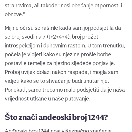
strahovima, ali također nosi obećanje otpornosti i
obnove.”
Mijine oči su se raširile kada sam joj podsjetila da
se broj svodi na 7 (1+2+4+4), broj prožet
introspekcijom i duhovnim rastom. U tom trenutku,
počela je vidjeti kako su njezine prošle borbe
postavile temelje za njezino sljedeće poglavlje.
Proboj uvijek dolazi nakon raspada, i mogla sam
vidjeti kako se to shvaćanje budi unutar nje.
Ponekad, samo trebamo malo podsjetiti da je naša
vrijednost utkane u naše putovanje.
Što znači anđeoski broj 1244?
Anđeoski broj 1244 nosi višeznačno značenje