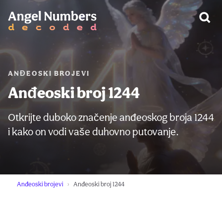
UPOZORENJE:
ANĐEOSKI BROJEVI
Anđeoski broj 1244
Otkrijte duboko značenje anđeoskog broja 1244
i kako on vodi vaše duhovno putovanje.
Anđeoski brojevi
Anđeoski broj 1244