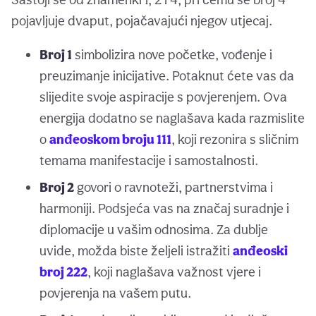
pojavljuje dvaput, pojačavajući njegov utjecaj.
Broj 1
simbolizira nove početke, vođenje i
preuzimanje inicijative. Potaknut ćete vas da
slijedite svoje aspiracije s povjerenjem. Ova
energija dodatno se naglašava kada razmislite
o
anđeoskom broju 111
, koji rezonira s sličnim
temama manifestacije i samostalnosti.
Broj 2
govori o ravnoteži, partnerstvima i
harmoniji. Podsjeća vas na značaj suradnje i
diplomacije u vašim odnosima. Za dublje
uvide, možda biste željeli istražiti
anđeoski
broj 222
, koji naglašava važnost vjere i
povjerenja na vašem putu.