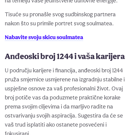
na temelju vaše jedinstvene duhovne energije.
Tisuće su pronašle svog sudbinskog partnera
nakon što su primile portret svog soulmatea.
Nabavite svoju skicu soulmatea
Anđeoski broj 1244 i vaša karijera
U području karijere i financija, anđeoski broj 1244
pruža smjernice usmjerene na izgradnju stabilne i
uspješne osnove za vaš profesionalni život. Ovaj
broj potiče vas da poduzmete praktične korake
prema svojim ciljevima i da marljivo radite na
ostvarivanju svojih aspiracija. Sugestira da će se
vaš trud isplatiti ako ostanete posvećeni i
fokusirani.