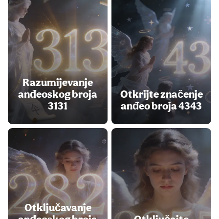
Razumijevanje
anđeoskog broja
Otkrijte značenje
3131
anđeo broja 4343
Otključavanje
anđeoskog broja
Otključajte