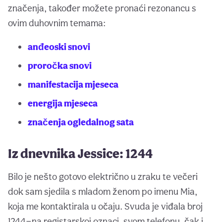
značenja, također možete pronaći rezonancu s
ovim duhovnim temama:
anđeoski snovi
proročka snovi
manifestacija mjeseca
energija mjeseca
značenja ogledalnog sata
Iz dnevnika Jessice: 1244
Bilo je nešto gotovo električno u zraku te večeri
dok sam sjedila s mladom ženom po imenu Mia,
koja me kontaktirala u očaju. Svuda je viđala broj
1244—na registarskoj oznaci, svom telefonu, čak i