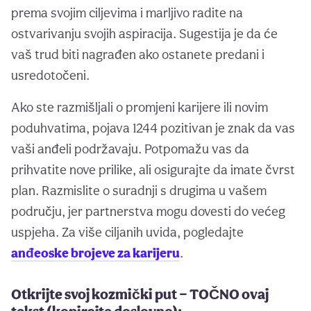
prema svojim ciljevima i marljivo radite na
ostvarivanju svojih aspiracija. Sugestija je da će
vaš trud biti nagrađen ako ostanete predani i
usredotočeni.
Ako ste razmišljali o promjeni karijere ili novim
poduhvatima, pojava 1244 pozitivan je znak da vas
vaši anđeli podržavaju. Potpomažu vas da
prihvatite nove prilike, ali osigurajte da imate čvrst
plan. Razmislite o suradnji s drugima u vašem
području, jer partnerstva mogu dovesti do većeg
uspjeha. Za više ciljanih uvida, pogledajte
anđeoske brojeve za karijeru
.
Otkrijte svoj kozmički put — TOČNO ovaj