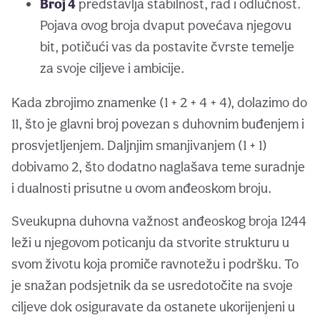
Broj 4
predstavlja stabilnost, rad i odlučnost.
Pojava ovog broja dvaput povećava njegovu
bit, potičući vas da postavite čvrste temelje
za svoje ciljeve i ambicije.
Kada zbrojimo znamenke (1 + 2 + 4 + 4), dolazimo do
11, što je glavni broj povezan s duhovnim buđenjem i
prosvjetljenjem. Daljnjim smanjivanjem (1 + 1)
dobivamo 2, što dodatno naglašava teme suradnje
i dualnosti prisutne u ovom anđeoskom broju.
Sveukupna duhovna važnost anđeoskog broja 1244
leži u njegovom poticanju da stvorite strukturu u
svom životu koja promiče ravnotežu i podršku. To
je snažan podsjetnik da se usredotočite na svoje
ciljeve dok osiguravate da ostanete ukorijenjeni u