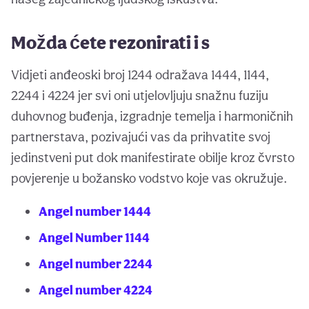
Možda ćete rezonirati i s
Vidjeti anđeoski broj 1244 odražava 1444, 1144,
2244 i 4224 jer svi oni utjelovljuju snažnu fuziju
duhovnog buđenja, izgradnje temelja i harmoničnih
partnerstava, pozivajući vas da prihvatite svoj
jedinstveni put dok manifestirate obilje kroz čvrsto
povjerenje u božansko vodstvo koje vas okružuje.
Angel number 1444
Angel Number 1144
Angel number 2244
Angel number 4224