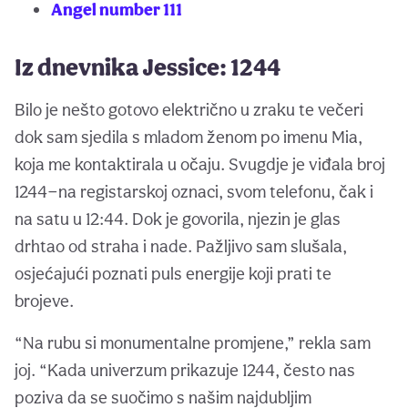
Angel number 111
Iz dnevnika Jessice: 1244
Bilo je nešto gotovo električno u zraku te večeri
dok sam sjedila s mladom ženom po imenu Mia,
koja me kontaktirala u očaju. Svugdje je viđala broj
1244—na registarskoj oznaci, svom telefonu, čak i
na satu u 12:44. Dok je govorila, njezin je glas
drhtao od straha i nade. Pažljivo sam slušala,
osjećajući poznati puls energije koji prati te
brojeve.
“Na rubu si monumentalne promjene,” rekla sam
joj. “Kada univerzum prikazuje 1244, često nas
poziva da se suočimo s našim najdubljim