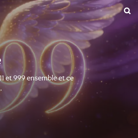
e
11 et 999 ensemble et ce
.