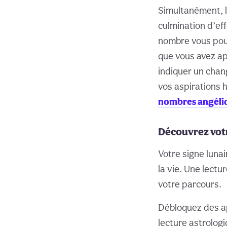
Simultanément, l
culmination d’ef
nombre vous pous
que vous avez ap
indiquer un chang
vos aspirations 
nombres angéliq
Découvrez vot
Votre signe lunai
la vie. Une lectu
votre parcours.
Débloquez des ap
lecture astrolog