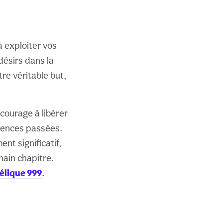
 à exploiter vos
désirs dans la
tre véritable but,
ncourage à libérer
riences passées.
nt significatif,
hain chapitre.
élique 999
.