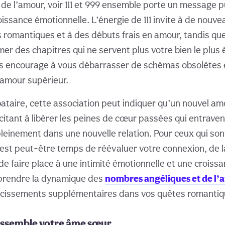
de l’amour, voir 111 et 999 ensemble porte un message p
roissance émotionnelle. L’énergie de 111 invite à de nouv
mantiques et à des débuts frais en amour, tandis que 
er des chapitres qui ne servent plus votre bien le plus 
s encourage à vous débarrasser de schémas obsolètes 
 amour supérieur.
bataire, cette association peut indiquer qu’un nouvel am
ncitant à libérer les peines de cœur passées qui entrave
leinement dans une nouvelle relation. Pour ceux qui son
il est peut-être temps de réévaluer votre connexion, de l
de faire place à une intimité émotionnelle et une croiss
prendre la dynamique des
nombres angéliques et de l
ircissements supplémentaires dans vos quêtes romantiq
essemble votre âme sœur