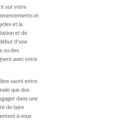
nt sur votre
 commencements et
cles et la
éation et de
e début d’une
s ou des
ignent avec votre
ibre sacré entre
gnale que des
engager dans une
é de faire
sentent à vous