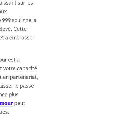
uissant sur les
eaux
999 souligne la
élevé. Cette
et à embrasser
our est à
nt votre capacité
t en partenariat,
aisser le passé
ance plus
’amour
peut
ues.