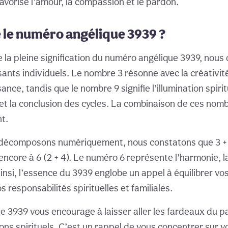
avorise l’amour, la compassion et le pardon.
e le numéro angélique 3939 ?
la pleine signification du numéro angélique 3939, nous
nts individuels. Le nombre 3 résonne avec la créativité
sance, tandis que le nombre 9 signifie l’illumination spirit
et la conclusion des cycles. La combinaison de ces nom
t.
 décomposons numériquement, nous constatons que 3 + 9
 encore à 6 (2 + 4). Le numéro 6 représente l’harmonie, la
insi, l’essence du 3939 englobe un appel à équilibrer vo
s responsabilités spirituelles et familiales.
le 3939 vous encourage à laisser aller les fardeaux du p
ns spirituels. C’est un rappel de vous concentrer sur v