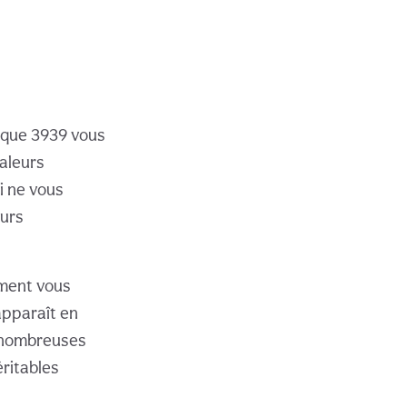
lique 3939 vous
valeurs
i ne vous
ours
mment vous
apparaît en
e nombreuses
éritables