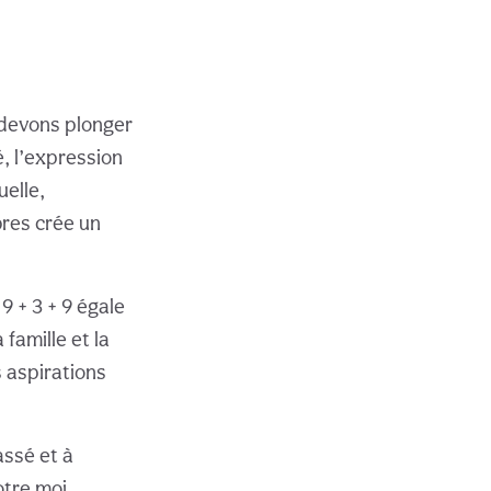
 devons plonger
, l’expression
uelle,
bres crée un
 + 3 + 9 égale
 famille et la
s aspirations
assé et à
otre moi