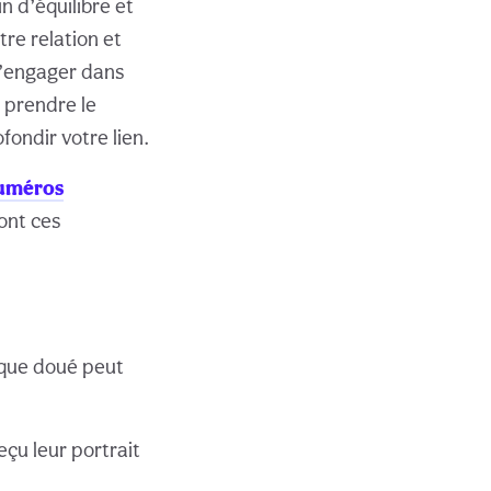
 d’équilibre et
re relation et
s’engager dans
 prendre le
ondir votre lien.
numéros
ont ces
ique doué peut
eçu leur portrait