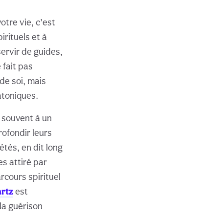
tre vie, c’est
rituels et à
ervir de guides,
 fait pas
de soi, mais
atoniques.
 souvent à un
rofondir leurs
tés, en dit long
es attiré par
rcours spirituel
artz
est
la guérison