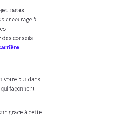
et, faites
ous encourage à
les
 des conseils
carrière
.
et votre but dans
 qui façonnent
tin grâce à cette