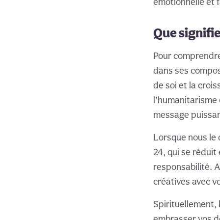
émotionnelle et f
Que signifi
Pour comprendre 
dans ses composa
de soi et la crois
l’humanitarisme 
message puissan
Lorsque nous le
24, qui se réduit
responsabilité. A
créatives avec vo
Spirituellement, 
embrasser vos do