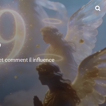
9
et comment il influence