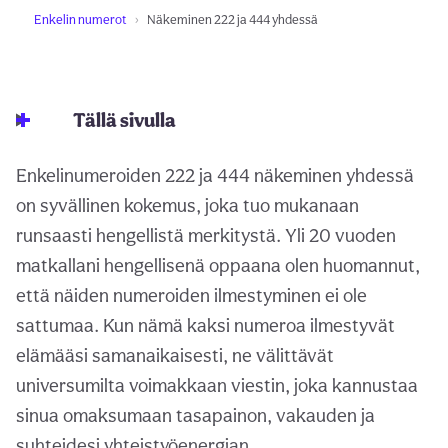
Enkelin numerot
Näkeminen 222 ja 444 yhdessä
Tällä sivulla
Enkelinumeroiden 222 ja 444 näkeminen yhdessä
on syvällinen kokemus, joka tuo mukanaan
runsaasti hengellistä merkitystä. Yli 20 vuoden
matkallani hengellisenä oppaana olen huomannut,
että näiden numeroiden ilmestyminen ei ole
sattumaa. Kun nämä kaksi numeroa ilmestyvät
elämääsi samanaikaisesti, ne välittävät
universumilta voimakkaan viestin, joka kannustaa
sinua omaksumaan tasapainon, vakauden ja
suhteidesi yhteistyöenergian.