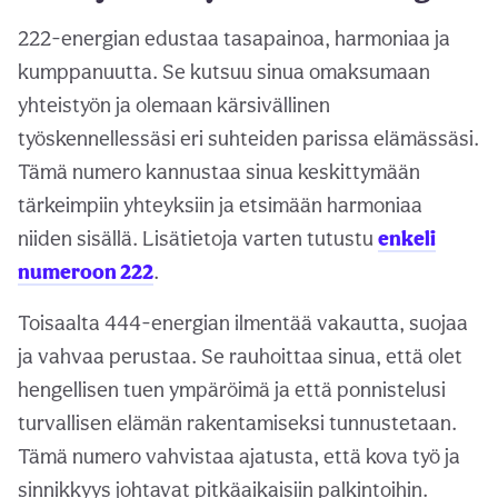
222-energian edustaa tasapainoa, harmoniaa ja
kumppanuutta. Se kutsuu sinua omaksumaan
yhteistyön ja olemaan kärsivällinen
työskennellessäsi eri suhteiden parissa elämässäsi.
Tämä numero kannustaa sinua keskittymään
tärkeimpiin yhteyksiin ja etsimään harmoniaa
niiden sisällä. Lisätietoja varten tutustu
enkeli
numeroon 222
.
Toisaalta 444-energian ilmentää vakautta, suojaa
ja vahvaa perustaa. Se rauhoittaa sinua, että olet
hengellisen tuen ympäröimä ja että ponnistelusi
turvallisen elämän rakentamiseksi tunnustetaan.
Tämä numero vahvistaa ajatusta, että kova työ ja
sinnikkyys johtavat pitkäaikaisiin palkintoihin.