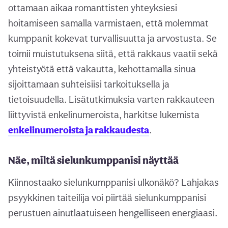
ottamaan aikaa romanttisten yhteyksiesi
hoitamiseen samalla varmistaen, että molemmat
kumppanit kokevat turvallisuutta ja arvostusta. Se
toimii muistutuksena siitä, että rakkaus vaatii sekä
yhteistyötä että vakautta, kehottamalla sinua
sijoittamaan suhteisiisi tarkoituksella ja
tietoisuudella. Lisätutkimuksia varten rakkauteen
liittyvistä enkelinumeroista, harkitse lukemista
enkelinumeroista ja rakkaudesta
.
Näe, miltä sielunkumppanisi näyttää
Kiinnostaako sielunkumppanisi ulkonäkö? Lahjakas
psyykkinen taiteilija voi piirtää sielunkumppanisi
perustuen ainutlaatuiseen hengelliseen energiaasi.