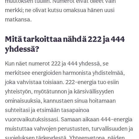
muutoksen tuuliin. Numerot eivät olleet vain
merkki; ne olivat kutsu omaksua hänen uusi
matkansa.
Mitä tarkoittaa nähdä 222 ja 444
yhdessä?
Kun näet numerot 222 ja 444 yhdessä, se
merkitsee energioiden harmonista yhdistelmää,
joka vahvistaa toisiaan. 222-energia tuo esiin
yhteistyön, myötätunnon ja kärsivällisyyden
ominaisuuksia, kannustaen sinua hoitamaan
suhteitasi ja etsimään tasapainoa
vuorovaikutuksissasi. Samaan aikaan 444-energia
muistuttaa vahvojen perustusten, turvallisuuden ja
suojeluksen tärkeydestä. Yhteenvetona, näiden