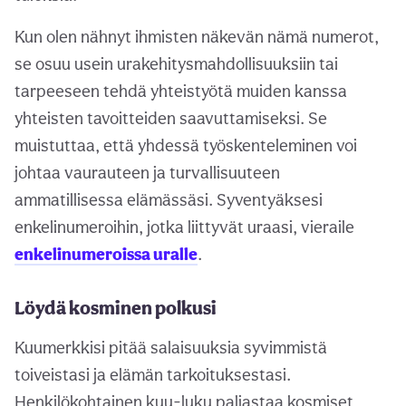
Kun olen nähnyt ihmisten näkevän nämä numerot,
se osuu usein urakehitysmahdollisuuksiin tai
tarpeeseen tehdä yhteistyötä muiden kanssa
yhteisten tavoitteiden saavuttamiseksi. Se
muistuttaa, että yhdessä työskenteleminen voi
johtaa vaurauteen ja turvallisuuteen
ammatillisessa elämässäsi. Syventyäksesi
enkelinumeroihin, jotka liittyvät uraasi, vieraile
enkelinumeroissa uralle
.
Löydä kosminen polkusi
Kuumerkkisi pitää salaisuuksia syvimmistä
toiveistasi ja elämän tarkoituksestasi.
Henkilökohtainen kuu-luku paljastaa kosmiset