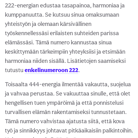
222-energian edustaa tasapainoa, harmoniaa ja
kumppanuutta. Se kutsuu sinua omaksumaan
yhteistyön ja olemaan kärsivällinen
työskennellessäsi erilaisten suhteiden parissa
elämässäsi. Tämä numero kannustaa sinua
keskittymään tärkeimpiin yhteyksiisi ja etsimään
harmoniaa niiden sisällä. Lisätietojen saamiseksi
tutustu
enkelinumeroon 222
.
Toisaalta 444-energia ilmentää vakautta, suojelua
ja vahvaa perustaa. Se vakuuttaa sinulle, että olet
hengellisen tuen ympäröimä ja että ponnistelusi
turvallisen elämän rakentamiseksi tunnustetaan.
Tämä numero vahvistaa ajatusta siitä, että kova
työ ja sinnikkyys johtavat pitkäaikaisiin palkintoihin.