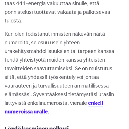
taas 444-energia vakuuttaa sinulle, että
ponnistelusi tuottavat vakaata ja palkitsevaa
tulosta.
Kun olen todistanut ihmisten näkevän näitä
numeroita, se osuu usein yhteen
urakehitysmahdollisuuksien tai tarpeen kanssa
tehdä yhteistyötä muiden kanssa yhteisten
tavoitteiden saavuttamiseksi. Se on muistutus
siitä, että yhdessä työskentely voi johtaa
vaurauteen ja turvallisuuteen ammatillisessa
elämässäsi. Syventääksesi tietämystäsi urasiin
liittyvistä enkelinumeroista, vieraile
enkeli
numeroissa uralle
.
Löydä kosminen polkusi