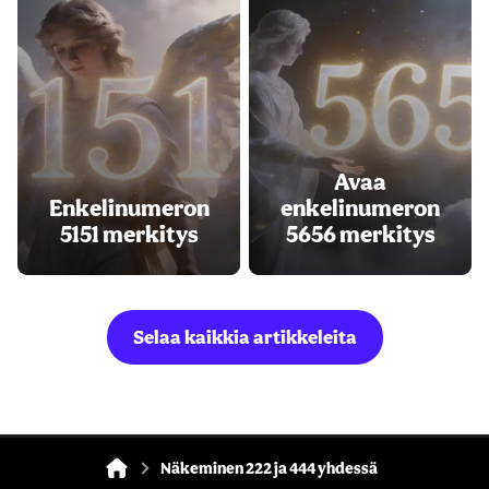
Avaa
Enkelinumeron
enkelinumeron
5151 merkitys
5656 merkitys
Selaa kaikkia artikkeleita
Näkeminen 222 ja 444 yhdessä