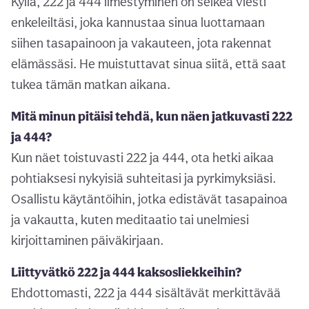
Kyllä, 222 ja 444 ilmestyminen on selkeä viesti
enkeleiltäsi, joka kannustaa sinua luottamaan
siihen tasapainoon ja vakauteen, jota rakennat
elämässäsi. He muistuttavat sinua siitä, että saat
tukea tämän matkan aikana.
Mitä minun pitäisi tehdä, kun näen jatkuvasti 222
ja 444?
Kun näet toistuvasti 222 ja 444, ota hetki aikaa
pohtiaksesi nykyisiä suhteitasi ja pyrkimyksiäsi.
Osallistu käytäntöihin, jotka edistävät tasapainoa
ja vakautta, kuten meditaatio tai unelmiesi
kirjoittaminen päiväkirjaan.
Liittyvätkö 222 ja 444 kaksosliekkeihin?
Ehdottomasti, 222 ja 444 sisältävät merkittävää