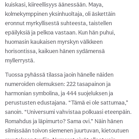
kuiskasi, kiireellisyys äänessään. Maya,
kolmekymppinen yksinhuoltaja, oli äskettäin
eronnut myrkyllisestä suhteesta, taistellen
epäilyksiä ja pelkoa vastaan. Kun hän puhui,
huomasin kaukaisen myrskyn välkkeen
horisontissa, kaikuen hänen sydämensä
myllerrystä.
Tuossa pyhässä tilassa jaoin hänelle näiden
numeroiden olemuksen: 222 tasapainon ja
harmonian symbolina, ja 444 suojeluksen ja
perustusten edustajana. “Tämä ei ole sattumaa,”
sanoin. “Universumi vahvistaa polkuasi eteenpäin.
Romahdus ja läpimurto? Sama ovi.” Näin hänen
silmissään toivon siemenen juurtuvan, kietoutuen