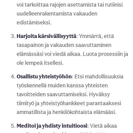
voi tarkoittaa rajojen asettamista tai rutiinisi
uudelleenrakentamista vakauden
edistämiseksi.
Harjoita kärsivällisyyttä
: Ymmärrä, että
tasapainon ja vakauden saavuttaminen
elämässäsi voi viedä aikaa. Luota prosessiin ja
ole lempeä itsellesi.
Osallistu yhteistyöhön
: Etsi mahdollisuuksia
työskennellä muiden kanssa yhteisten
tavoitteiden saavuttamiseksi. Hyväksy
tiimityö ja yhteistyöhankkeet parantaaksesi
ammatillista ja henkilökohtaista elämääsi.
Meditoi ja yhdisty intuitioosi
: Vietä aikaa