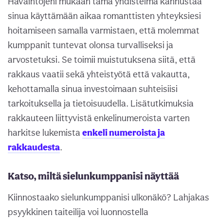
Havaintojeni mukaan tämä yhdistelmä kannustaa
sinua käyttämään aikaa romanttisten yhteyksiesi
hoitamiseen samalla varmistaen, että molemmat
kumppanit tuntevat olonsa turvalliseksi ja
arvostetuksi. Se toimii muistutuksena siitä, että
rakkaus vaatii sekä yhteistyötä että vakautta,
kehottamalla sinua investoimaan suhteisiisi
tarkoituksella ja tietoisuudella. Lisätutkimuksia
rakkauteen liittyvistä enkelinumeroista varten
harkitse lukemista
enkeli numeroista ja
rakkaudesta
.
Katso, miltä sielunkumppanisi näyttää
Kiinnostaako sielunkumppanisi ulkonäkö? Lahjakas
psyykkinen taiteilija voi luonnostella