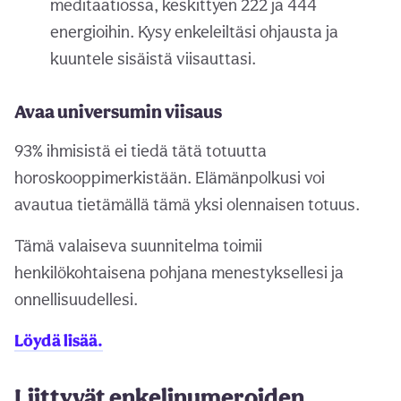
meditaatiossa, keskittyen 222 ja 444
energioihin. Kysy enkeleiltäsi ohjausta ja
kuuntele sisäistä viisauttasi.
Avaa universumin viisaus
93% ihmisistä ei tiedä tätä totuutta
horoskooppimerkistään. Elämänpolkusi voi
avautua tietämällä tämä yksi olennaisen totuus.
Tämä valaiseva suunnitelma toimii
henkilökohtaisena pohjana menestyksellesi ja
onnellisuudellesi.
Löydä lisää.
Liittyvät enkelinumeroiden