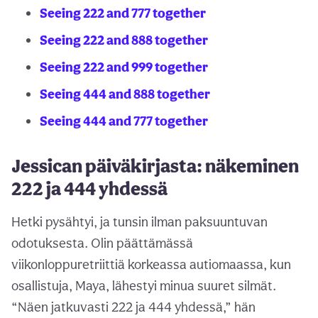
Seeing 222 and 777 together
Seeing 222 and 888 together
Seeing 222 and 999 together
Seeing 444 and 888 together
Seeing 444 and 777 together
Jessican päiväkirjasta: näkeminen
222 ja 444 yhdessä
Hetki pysähtyi, ja tunsin ilman paksuuntuvan
odotuksesta. Olin päättämässä
viikonloppuretriittiä korkeassa autiomaassa, kun
osallistuja, Maya, lähestyi minua suuret silmät.
“Näen jatkuvasti 222 ja 444 yhdessä,” hän