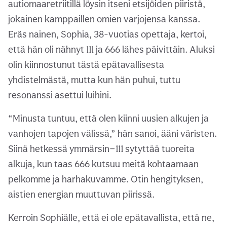
autiomaaretriitillä löysin itseni etsijöiden piiristä,
jokainen kamppaillen omien varjojensa kanssa.
Eräs nainen, Sophia, 38-vuotias opettaja, kertoi,
että hän oli nähnyt 111 ja 666 lähes päivittäin. Aluksi
olin kiinnostunut tästä epätavallisesta
yhdistelmästä, mutta kun hän puhui, tuttu
resonanssi asettui luihini.
“Minusta tuntuu, että olen kiinni uusien alkujen ja
vanhojen tapojen välissä,” hän sanoi, ääni väristen.
Siinä hetkessä ymmärsin—111 sytyttää tuoreita
alkuja, kun taas 666 kutsuu meitä kohtaamaan
pelkomme ja harhakuvamme. Otin hengityksen,
aistien energian muuttuvan piirissä.
Kerroin Sophiälle, että ei ole epätavallista, että ne,