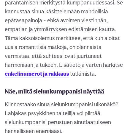
parantamisen merkitystä kumppanuudessasi. Se
kannustaa sinua käsittelemään mahdollisia
epätasapainoja - ehkä avoimen viestinnän,
empatian ja ymmärryksen edistämisen kautta.
Tämä kaksoisolemus merkitsee, että kun aloitat
uusia romanttisia matkoja, on olennaista
varmistaa, että suhteesi ovat juurtuneet
harmoniaan ja tukeen. Lisätietoja varten harkitse
enkelinumerot ja rakkaus
tutkimista.
Näe, miltä sielunkumppanisi näyttää
Kiinnostaako sinua sielunkumppanisi ulkonäkö?
Lahjakas psyykkinen taiteilija voi piirtää
sielunkumppanisi perustuen ainutlaatuiseen
hengelliseen energiaasi.