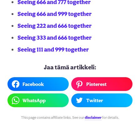
Seeing 666 and 777 together
Seeing 666 and 999 together
Seeing 222 and 666 together
Seeing 333 and 666 together
Seeing 111 and 999 together
Jaa tämä artikkeli:
Facebook
Pinterest
WhatsApp
Twitter
This page contains affiliate links. See our
disclaimer
for details.