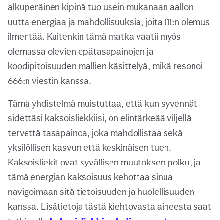
alkuperäinen kipinä tuo usein mukanaan aallon
uutta energiaa ja mahdollisuuksia, joita 111:n olemus
ilmentää. Kuitenkin tämä matka vaatii myös
olemassa olevien epätasapainojen ja
koodipitoisuuden mallien käsittelyä, mikä resonoi
666:n viestin kanssa.
Tämä yhdistelmä muistuttaa, että kun syvennät
sidettäsi kaksoisliekkiisi, on elintärkeää viljellä
tervettä tasapainoa, joka mahdollistaa sekä
yksilöllisen kasvun että keskinäisen tuen.
Kaksoisliekit ovat syvällisen muutoksen polku, ja
tämä energian kaksoisuus kehottaa sinua
navigoimaan sitä tietoisuuden ja huolellisuuden
kanssa. Lisätietoja tästä kiehtovasta aiheesta saat