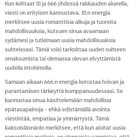
Kun kohtaat 111 ja 666 yhdessä rakkauden alueella,
viesti on erityisen kannustava. 111:n energia
merkitsee uusia romanttisia alkuja ja tuoreita
mahdollisuuksia, kutsuen sinua avaamaan
sydämesi ja tutkimaan uusia mahdollisuuksia
suhteissasi. Tämä voisi tarkoittaa uuden suhteen
omaksumista tai olemassa olevan elvyttämistä
uudella intohimolla.
Samaan aikaan 666:n energia korostaa hoivan ja
parantamisen tärkeyttä kumppanuudessasi. Se
kannustaa sinua käsittelemään mahdollisia
epätasapainoja - ehkä edistämällä avointa
viestintää, empatiaa ja ymmärrystä. Tämä
kaksoisläsnäolo merkitsee, että kun aloitat uusia
romanttisia matkoja, on olennaista varmistaa, että