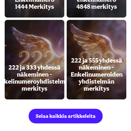
1444 Merkitys
4848 merkitys
222 ja 555 yhdessä
222 ja 333 yhdessä
näkeminen -
näkeminen -
Enkelinumeroiden
Enkelinumeroyhdistelmän
yhdistelmän
merkitys
merkitys
Selaa kaikkia artikkeleita