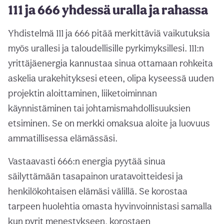
111 ja 666 yhdessä uralla ja rahassa
Yhdistelmä 111 ja 666 pitää merkittäviä vaikutuksia
myös urallesi ja taloudellisille pyrkimyksillesi. 111:n
yrittäjäenergia kannustaa sinua ottamaan rohkeita
askelia urakehityksesi eteen, olipa kyseessä uuden
projektin aloittaminen, liiketoiminnan
käynnistäminen tai johtamismahdollisuuksien
etsiminen. Se on merkki omaksua aloite ja luovuus
ammatillisessa elämässäsi.
Vastaavasti 666:n energia pyytää sinua
säilyttämään tasapainon uratavoitteidesi ja
henkilökohtaisen elämäsi välillä. Se korostaa
tarpeen huolehtia omasta hyvinvoinnistasi samalla
kun pyrit menestykseen, korostaen