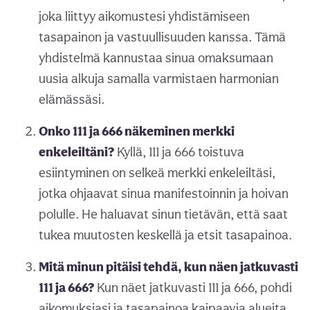
joka liittyy aikomustesi yhdistämiseen
tasapainon ja vastuullisuuden kanssa. Tämä
yhdistelmä kannustaa sinua omaksumaan
uusia alkuja samalla varmistaen harmonian
elämässäsi.
Onko 111 ja 666 näkeminen merkki
enkeleiltäni?
Kyllä, 111 ja 666 toistuva
esiintyminen on selkeä merkki enkeleiltäsi,
jotka ohjaavat sinua manifestoinnin ja hoivan
polulle. He haluavat sinun tietävän, että saat
tukea muutosten keskellä ja etsit tasapainoa.
Mitä minun pitäisi tehdä, kun näen jatkuvasti
111 ja 666?
Kun näet jatkuvasti 111 ja 666, pohdi
aikomuksiasi ja tasapainoa kaipaavia alueita.