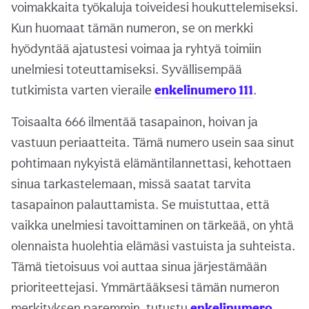
voimakkaita työkaluja toiveidesi houkuttelemiseksi.
Kun huomaat tämän numeron, se on merkki
hyödyntää ajatustesi voimaa ja ryhtyä toimiin
unelmiesi toteuttamiseksi. Syvällisempää
tutkimista varten vieraile
enkelinumero 111
.
Toisaalta 666 ilmentää tasapainon, hoivan ja
vastuun periaatteita. Tämä numero usein saa sinut
pohtimaan nykyistä elämäntilannettasi, kehottaen
sinua tarkastelemaan, missä saatat tarvita
tasapainon palauttamista. Se muistuttaa, että
vaikka unelmiesi tavoittaminen on tärkeää, on yhtä
olennaista huolehtia elämäsi vastuista ja suhteista.
Tämä tietoisuus voi auttaa sinua järjestämään
prioriteettejasi. Ymmärtääksesi tämän numeron
merkityksen paremmin, tutustu
enkelinumero