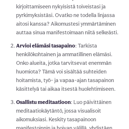
kirjoittamiseen nykyisistä toiveistasi ja
pyrkimyksistäsi. Ovatko ne todella linjassa
aitosi kanssa? Aikomustesi ymmärtäminen
auttaa sinua manifestoimaan niitä selkeästi.
Arvioi elämäsi tasapaino
: Tarkista
henkilökohtainen ja ammatillinen elämäsi.
Onko alueita, jotka tarvitsevat enemmän
huomiota? Tämä voi sisältää suhteiden
hoitamista, työ- ja vapaa-ajan tasapainon
käsittelyä tai aikaa itsestä huolehtimiseen.
Osallistu meditaatioon
: Luo päivittäinen
meditaatiokäytäntö, jossa visualisoit
aikomuksiasi. Keskity tasapainoon
manifestoinnin ja hoivan välillä, yhdistäen