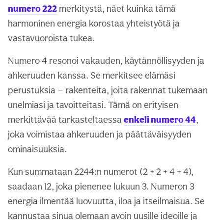
numero 222
merkitystä, näet kuinka tämä
harmoninen energia korostaa yhteistyötä ja
vastavuoroista tukea.
Numero 4 resonoi vakauden, käytännöllisyyden ja
ahkeruuden kanssa. Se merkitsee elämäsi
perustuksia — rakenteita, joita rakennat tukemaan
unelmiasi ja tavoitteitasi. Tämä on erityisen
merkittävää tarkasteltaessa
enkeli numero 44
,
joka voimistaa ahkeruuden ja päättäväisyyden
ominaisuuksia.
Kun summataan 2244:n numerot (2 + 2 + 4 + 4),
saadaan 12, joka pienenee lukuun 3. Numeron 3
energia ilmentää luovuutta, iloa ja itseilmaisua. Se
kannustaa sinua olemaan avoin uusille ideoille ja