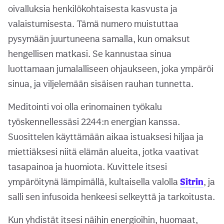
oivalluksia henkilökohtaisesta kasvusta ja
valaistumisesta. Tämä numero muistuttaa
pysymään juurtuneena samalla, kun omaksut
hengellisen matkasi. Se kannustaa sinua
luottamaan jumalalliseen ohjaukseen, joka ympäröi
sinua, ja viljelemään sisäisen rauhan tunnetta.
Meditointi voi olla erinomainen työkalu
työskennellessäsi 2244:n energian kanssa.
Suosittelen käyttämään aikaa istuaksesi hiljaa ja
miettiäksesi niitä elämän alueita, jotka vaativat
tasapainoa ja huomiota. Kuvittele itsesi
ympäröitynä lämpimällä, kultaisella valolla
Sitrin
, ja
salli sen infusoida henkeesi selkeyttä ja tarkoitusta.
Kun yhdistät itsesi näihin energioihin, huomaat,