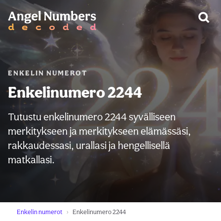
VAROITUS:
ENKELIN NUMEROT
Enkelinumero 2244
Tutustu enkelinumero 2244 syvälliseen
merkitykseen ja merkitykseen elämässäsi,
rakkaudessasi, urallasi ja hengellisellä
matkallasi.
Enkelin numerot
Enkelinumero 2244