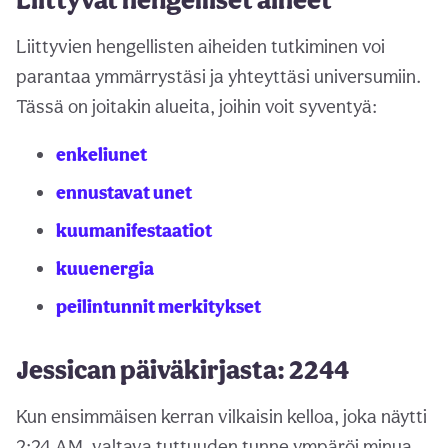
Liittyvien hengellisten aiheiden tutkiminen voi
parantaa ymmärrystäsi ja yhteyttäsi universumiin.
Tässä on joitakin alueita, joihin voit syventyä:
enkeliunet
ennustavat unet
kuumanifestaatiot
kuuenergia
peilintunnit merkitykset
Jessican päiväkirjasta: 2244
Kun ensimmäisen kerran vilkaisin kelloa, joka näytti
2:24 AM, valtava tuttuuden tunne ympäröi minua.