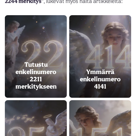
2244 merkitys
”, lukevat myös näitä artikkeleita:
Tutustu
enkelinumero
Ymmärrä
2211
enkelinumero
merkitykseen
4141