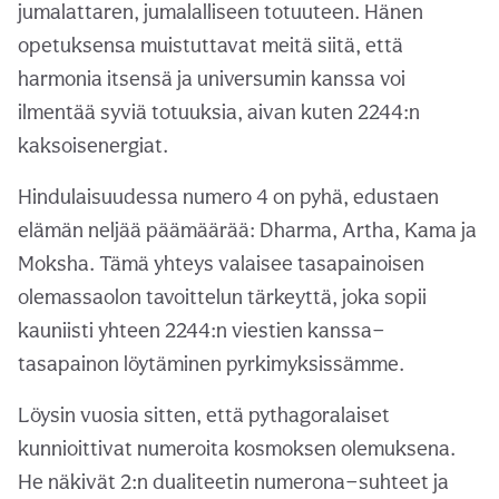
jumalattaren, jumalalliseen totuuteen. Hänen
opetuksensa muistuttavat meitä siitä, että
harmonia itsensä ja universumin kanssa voi
ilmentää syviä totuuksia, aivan kuten 2244:n
kaksoisenergiat.
Hindulaisuudessa numero 4 on pyhä, edustaen
elämän neljää päämäärää: Dharma, Artha, Kama ja
Moksha. Tämä yhteys valaisee tasapainoisen
olemassaolon tavoittelun tärkeyttä, joka sopii
kauniisti yhteen 2244:n viestien kanssa—
tasapainon löytäminen pyrkimyksissämme.
Löysin vuosia sitten, että pythagoralaiset
kunnioittivat numeroita kosmoksen olemuksena.
He näkivät 2:n dualiteetin numerona—suhteet ja