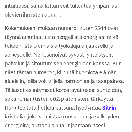
intuitioosi, samalla kun voit tukeutua ympärilläsi
olevien ihmisten apuun.
Kokemukseni mukaan numerot kuten 2244 ovat
täynnä ainutlaatuista hengellistä energiaa, mikä
tekee niistä olennaisia työkaluja ohjaukselle ja
selkeydelle. Ne resonoivat syvästi yhteistyön,
palvelun ja sitoutumisen energioiden kanssa. Kun
näet tämän numeron, kiinnitä huomiota elämän
alueisiin, joilla voit viljellä harmoniaa ja tasapainoa.
Tällaiset esiintymiset korostavat usein suhteiden,
sekä romanttisten että platonisten, tärkeyttä.
Harkitse tätä hetkeä kutsuna hyödyntää
Sitrin
—
kristallia, joka voimistaa runsauden ja selkeyden
energioita, auttaen sinua linjaamaan itsesi