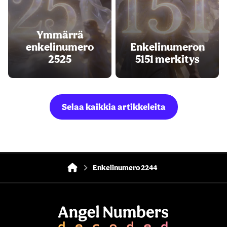
Ymmärrä
enkelinumero
Enkelinumeron
2525
5151 merkitys
Selaa kaikkia artikkeleita
Enkelinumero 2244