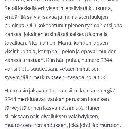
Se oli keskellä erityisen intensiivistä kuukuuta,
ympärillä salvia-savua ja muinaisten laulujen
huminaa. Olin kokoontunut pienen ryhmän etsijöitä
kanssa, jokainen etsimässä selkeyttä omalla
tavallaan. Yksi nainen, Maria, kahden lapsen
yksinhuoltaja, kamppaili pelon ja epävarmuuden
kanssa urastaan. Kun hän puhui, numero 2244
värisi tietoisuudessani, vetäen minut sen
syvempään merkitykseen—tasapaino ja tuki.
Huomasin jakavani tarinan siitä, kuinka energiat
2244 merkitsevät vankan perustan luomisen
tärkeyttä ennen kasvun etsimistä. Hänen
silmissään näin oivalluksen välähdyksen,
muutoksen—romahduksen, joka johti läpimurtoon.