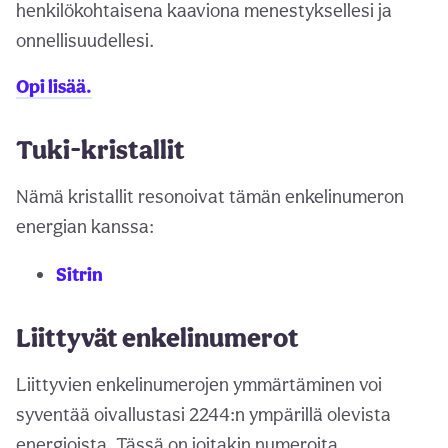
henkilökohtaisena kaaviona menestyksellesi ja
onnellisuudellesi.
Opi lisää.
Tuki-kristallit
Nämä kristallit resonoivat tämän enkelinumeron
energian kanssa:
Sitrin
Liittyvät enkelinumerot
Liittyvien enkelinumerojen ymmärtäminen voi
syventää oivallustasi 2244:n ympärillä olevista
energioista. Tässä on joitakin numeroita