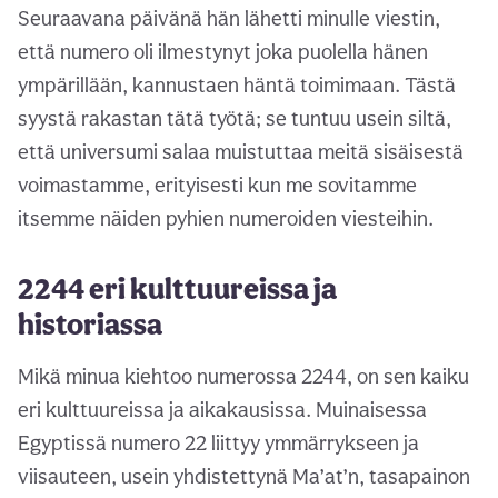
Seuraavana päivänä hän lähetti minulle viestin,
että numero oli ilmestynyt joka puolella hänen
ympärillään, kannustaen häntä toimimaan. Tästä
syystä rakastan tätä työtä; se tuntuu usein siltä,
että universumi salaa muistuttaa meitä sisäisestä
voimastamme, erityisesti kun me sovitamme
itsemme näiden pyhien numeroiden viesteihin.
2244 eri kulttuureissa ja
historiassa
Mikä minua kiehtoo numerossa 2244, on sen kaiku
eri kulttuureissa ja aikakausissa. Muinaisessa
Egyptissä numero 22 liittyy ymmärrykseen ja
viisauteen, usein yhdistettynä Ma’at’n, tasapainon