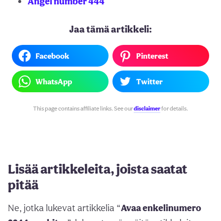
Angel number 444
Jaa tämä artikkeli:
Facebook
Pinterest
WhatsApp
Twitter
This page contains affiliate links. See our
disclaimer
for details.
Lisää artikkeleita, joista saatat
pitää
Ne, jotka lukevat artikkelia “
Avaa enkelinumero