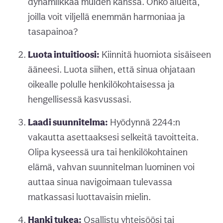
dynamiikkaa muiden kanssa. Onko alueita,
joilla voit viljellä enemmän harmoniaa ja
tasapainoa?
Luota intuitioosi:
Kiinnitä huomiota sisäiseen
ääneesi. Luota siihen, että sinua ohjataan
oikealle polulle henkilökohtaisessa ja
hengellisessä kasvussasi.
Laadi suunnitelma:
Hyödynnä 2244:n
vakautta asettaaksesi selkeitä tavoitteita.
Olipa kyseessä ura tai henkilökohtainen
elämä, vahvan suunnitelman luominen voi
auttaa sinua navigoimaan tulevassa
matkassasi luottavaisin mielin.
Hanki tukea:
Osallistu yhteisöösi tai