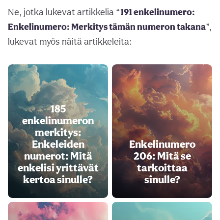
Ne, jotka lukevat artikkelia “
191 enkelinumero:
Enkelinumero: Merkitys tämän numeron takana
”,
lukevat myös näitä artikkeleita:
185
enkelinumeron
merkitys:
Enkeleiden
Enkelinumero
numerot: Mitä
206: Mitä se
enkelisi yrittävät
tarkoittaa
kertoa sinulle?
sinulle?