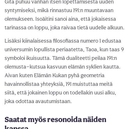
Gita puhuu vanhan itsen lopettamisesta uuden
syntymiseksi, mikä rinnastuu 191:n muuntavaan
olemukseen. Isoäitini sanoi aina, että jokaisessa
tarinassa on loppu, joka raivaa tietä uudelle alkuun.
Lisäksi kiinalaisessa filosofiassa numero 1 edustaa
universumin lopullista periaatetta, Taoa, kun taas 9
symboloi ikuisuutta. Tämä dualiteetti peilaa 191:n
olemusta—kutsua kasvuun elämän syklien kautta.
Aivan kuten Elämän Kukan pyhä geometria
havainnollistaa yhteyksiä, 191 muistuttaa meitä
siitä, että jokainen loppu on todellakin uusi alku,
joka odottaa avautumistaan.
Saatat myös resonoida näiden
kanssa