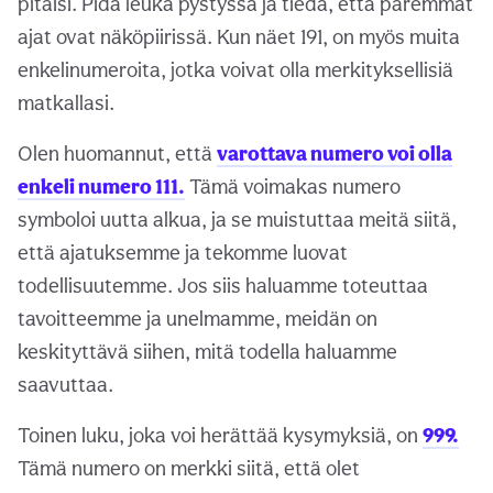
pitäisi. Pidä leuka pystyssä ja tiedä, että paremmat
ajat ovat näköpiirissä. Kun näet 191, on myös muita
enkelinumeroita, jotka voivat olla merkityksellisiä
matkallasi.
Olen huomannut, että
varottava numero voi olla
enkeli numero 111.
Tämä voimakas numero
symboloi uutta alkua, ja se muistuttaa meitä siitä,
että ajatuksemme ja tekomme luovat
todellisuutemme. Jos siis haluamme toteuttaa
tavoitteemme ja unelmamme, meidän on
keskityttävä siihen, mitä todella haluamme
saavuttaa.
Toinen luku, joka voi herättää kysymyksiä, on
999.
Tämä numero on merkki siitä, että olet