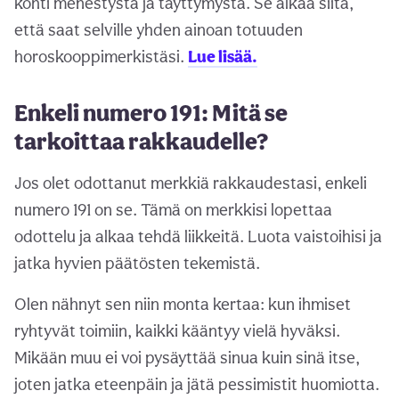
kohti menestystä ja täyttymystä. Se alkaa siitä,
että saat selville yhden ainoan totuuden
horoskooppimerkistäsi.
Lue lisää.
Enkeli numero 191: Mitä se
tarkoittaa rakkaudelle?
Jos olet odottanut merkkiä rakkaudestasi, enkeli
numero 191 on se. Tämä on merkkisi lopettaa
odottelu ja alkaa tehdä liikkeitä. Luota vaistoihisi ja
jatka hyvien päätösten tekemistä.
Olen nähnyt sen niin monta kertaa: kun ihmiset
ryhtyvät toimiin, kaikki kääntyy vielä hyväksi.
Mikään muu ei voi pysäyttää sinua kuin sinä itse,
joten jatka eteenpäin ja jätä pessimistit huomiotta.