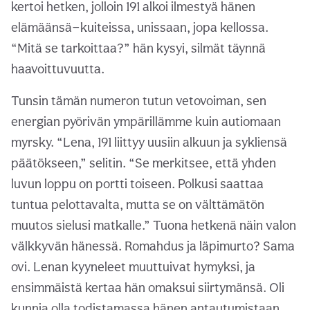
kertoi hetken, jolloin 191 alkoi ilmestyä hänen
elämäänsä—kuiteissa, unissaan, jopa kellossa.
“Mitä se tarkoittaa?” hän kysyi, silmät täynnä
haavoittuvuutta.
Tunsin tämän numeron tutun vetovoiman, sen
energian pyörivän ympärillämme kuin autiomaan
myrsky. “Lena, 191 liittyy uusiin alkuun ja sykliensä
päätökseen,” selitin. “Se merkitsee, että yhden
luvun loppu on portti toiseen. Polkusi saattaa
tuntua pelottavalta, mutta se on välttämätön
muutos sielusi matkalle.” Tuona hetkenä näin valon
välkkyvän hänessä. Romahdus ja läpimurto? Sama
ovi. Lenan kyyneleet muuttuivat hymyksi, ja
ensimmäistä kertaa hän omaksui siirtymänsä. Oli
kunnia olla todistamassa hänen antautumistaan