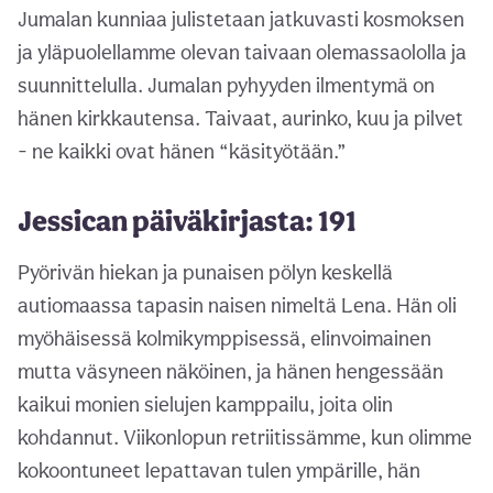
Jumalan kunniaa julistetaan jatkuvasti kosmoksen
ja yläpuolellamme olevan taivaan olemassaololla ja
suunnittelulla. Jumalan pyhyyden ilmentymä on
hänen kirkkautensa. Taivaat, aurinko, kuu ja pilvet
- ne kaikki ovat hänen “käsityötään.”
Jessican päiväkirjasta: 191
Pyörivän hiekan ja punaisen pölyn keskellä
autiomaassa tapasin naisen nimeltä Lena. Hän oli
myöhäisessä kolmikymppisessä, elinvoimainen
mutta väsyneen näköinen, ja hänen hengessään
kaikui monien sielujen kamppailu, joita olin
kohdannut. Viikonlopun retriitissämme, kun olimme
kokoontuneet lepattavan tulen ympärille, hän