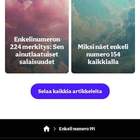
Enkelinumeron
224 merkitys: Sen
Miksi näet enkeli
ainutlaatuiset
numero 154
salaisuudet
kaikkialla
Selaa kaikkia artikkeleita
Enkeli numero 191