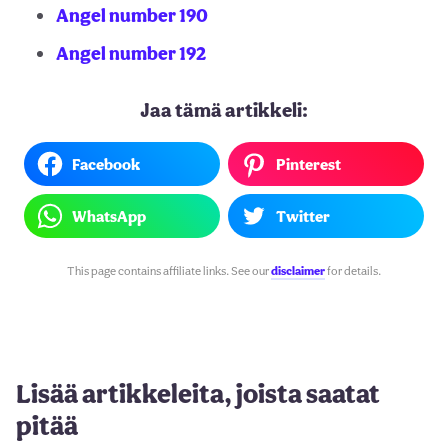
Angel number 190
Angel number 192
Jaa tämä artikkeli:
Facebook
Pinterest
WhatsApp
Twitter
This page contains affiliate links. See our
disclaimer
for details.
Lisää artikkeleita, joista saatat
pitää