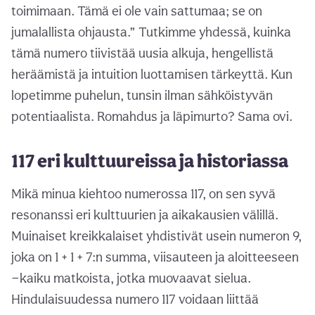
toimimaan. Tämä ei ole vain sattumaa; se on
jumalallista ohjausta.” Tutkimme yhdessä, kuinka
tämä numero tiivistää uusia alkuja, hengellistä
heräämistä ja intuition luottamisen tärkeyttä. Kun
lopetimme puhelun, tunsin ilman sähköistyvän
potentiaalista. Romahdus ja läpimurto? Sama ovi.
117 eri kulttuureissa ja historiassa
Mikä minua kiehtoo numerossa 117, on sen syvä
resonanssi eri kulttuurien ja aikakausien välillä.
Muinaiset kreikkalaiset yhdistivät usein numeron 9,
joka on 1 + 1 + 7:n summa, viisauteen ja aloitteeseen
—kaiku matkoista, jotka muovaavat sielua.
Hindulaisuudessa numero 117 voidaan liittää