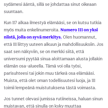
sydämesi ääntä, sillä se johdattaa sinut oikeaan
suuntaan.
Kun 117 alkaa ilmestyä elämääsi, se on kutsu tutkia
myös muita enkelinumeroita.
Numero 111 on yksi
niistä, jolla on syvä merkitys.
Olen huomannut,
että 111 liittyy uuteen alkuun ja mahdollisuuksiin. Jos
saat sen näkyviin, se on merkki siitä, että
universumi pyytää sinua aloittamaan alusta jollakin
elämän osa-alueella. Tämä voi olla työsi,
parisuhteesi tai jokin muu tärkeä osa elämääsi.
Muista, että olet oman todellisuutesi luoja, ja 111
toimii lempeänä muistutuksena tästä voimasta.
Jos tunnet olevasi jumissa rutiineissa, haluan sinun
muistavan, että sinulla on kyky muuttaa