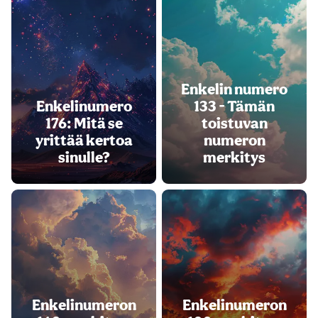
Enkelin numero
Enkelinumero
133 - Tämän
176: Mitä se
toistuvan
yrittää kertoa
numeron
sinulle?
merkitys
Enkelinumeron
Enkelinumeron