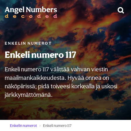
VAROITUS:
ENKELIN NUMEROT
Enkeli numero 117
Enkeli numero 117 välittää vahvan viestin
maailmankaikkeudesta. Hyvää onnea on
näköpiirissä; pidä toiveesi korkealla ja uskosi
järkkymättömänä.
Enkelin numerot
Enkeli numero 117