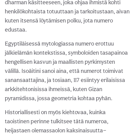
dharman käsitteeseen, joka ohjaa ihmistä kohti
henkilökohtaista totuuttaan ja tarkoitustaan, aivan
kuten itsensä löytämisen polku, jota numero
edustaa.
Egyptiläisessä mytologiassa numero erottuu
jälkielämän kontekstissa, symboloiden tasapainoa
hengellisen kasvun ja maallisten pyrkimysten
välillä. Isoäitini sanoi aina, että numerot toimivat
sanansaattajina, ja tosiaan, 117 esiintyy erilaisissa
arkkitehtonisissa ihmeissä, kuten Gizan
pyramidissa, jossa geometria kohtaa pyhän.
Historiallisesti on myös kiehtovaa, kuinka
taoistinen perinne tulkitsee tätä numeroa,
heijastaen olemassaolon kaksinaisuutta—