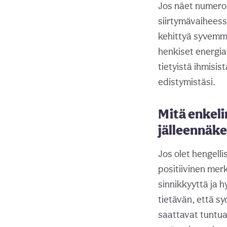
Jos näet numeron 
siirtymävaiheess
kehittyä syvemmi
henkiset energia
tietyistä ihmisis
edistymistäsi.
Mitä enkel
jälleennäk
Jos olet hengell
positiivinen merk
sinnikkyyttä ja h
tietävän, että s
saattavat tuntua