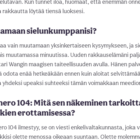
elutavan. Kun tunnet iloa, huomaat, että enemmän onnel
ja rakkautta löytää tiensä luoksesi.
aamaan sielunkumppanisi?
staa vain muutamaan yksinkertaiseen kysymykseen, ja s
lmis muutamassa minuutissa. Uuden rakkauselämäni pal
ari Wangin maagisen taiteellisuuden avulla. Hänen palve
lä odota enää hetkeäkään ennen kuin aloitat selvittämää
a yhdeksi upeaksi suhteeksi tämän voimakkaan meedion
mero 104: Mitä sen näkeminen tarkoitt
kkien erottamisessa?
ro 104 ilmestyy, se on viesti enkelivaltakunnasta, joka 
iekkisi olette menossa oikeaan suuntaan. Olette molem