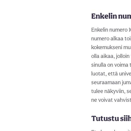
Enkelin num
Enkelin numero 
numero alkaa toi
kokemukseni muk
olla aikaa, jollo
sinulla on voima 
luotat, että univ
seuraamaan jumal
tulee näkyviin, s
ne voivat vahvist
Tutustu sii