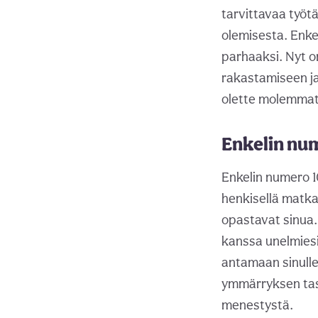
tarvittavaa työt
olemisesta. Enke
parhaaksi. Nyt o
rakastamiseen j
olette molemmat 
Enkelin nu
Enkelin numero 1
henkisellä matkal
opastavat sinua.
kanssa unelmiesi
antamaan sinulle
ymmärryksen taso
menestystä.