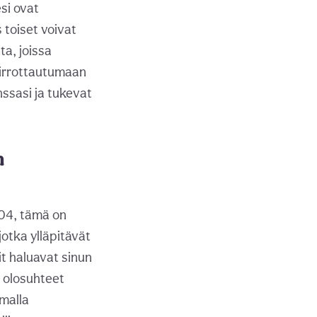
esi ovat
 toiset voivat
a, joissa
 irrottautumaan
nssasi ja tukevat
n
104, tämä on
otka ylläpitävät
it haluavat sinun
a olosuhteet
umalla