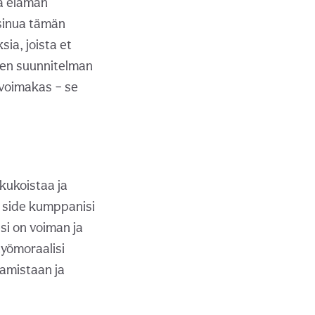
aa elämän
a sinua tämän
ia, joista et
isen suunnitelman
 voimakas – se
kukoistaa ja
a side kumppanisi
i on voiman ja
työmoraalisi
tamistaan ja