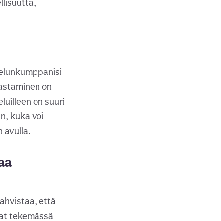
lisuutta,
ielunkumppanisi
jastaminen on
luilleen on suuri
n, kuka voi
 avulla.
aa
vahvistaa, että
mat tekemässä