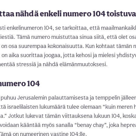
ttaa nähdä enkeli numero 104 toistuva
sti enkelinumeron 104, se tarkoittaa, että maailmankaik
viestiä. Tämä numero muistuttaa sinua siitä, että olet os
t, on osa suurempaa kokonaisuutta. Kun kohtaat tämän 
ä on aika suorittaa joogaa, jotta kehosi ja mielesi yhdist
hentää stressiä ja nähdä elämänmuutoksesi.
numero 104
 puhuu Jerusalemin palauttamisesta ja temppelin jälle
tä israelilaisten lukumäärä tulee olemaan “kuin meren hi
ea.” Jotkut lukevat tämän viittauksena lukuun 104, kosk
voidaan kääntää myös sanalla “benay chay”, joka heprea
Tämä on numeerinen vastine 104:lle.