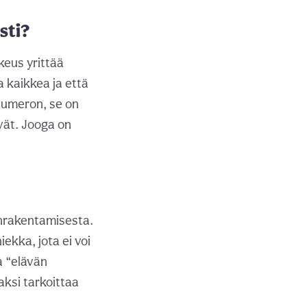
sti?
keus yrittää
a kaikkea ja että
numeron, se on
yvät. Jooga on
enrakentamisesta.
ekka, jota ei voi
a “elävän
ksi tarkoittaa