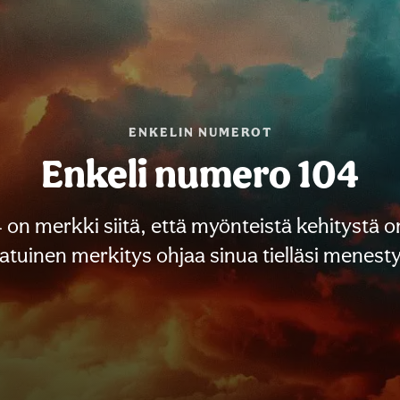
ENKELIN NUMEROT
Enkeli numero 104
on merkki siitä, että myönteistä kehitystä o
aatuinen merkitys ohjaa sinua tielläsi menest