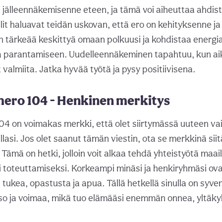
ä jälleennäkemisenne eteen, ja tämä voi aiheuttaa ahdis
lit haluavat teidän uskovan, että ero on kehityksenne ja
n tärkeää keskittyä omaan polkuusi ja kohdistaa energias
a parantamiseen. Uudelleennäkeminen tapahtuu, kun aik
valmiita. Jatka hyvää työtä ja pysy positiivisena.
mero 104 - Henkinen merkitys
04 on voimakas merkki, että olet siirtymässä uuteen v
lasi. Jos olet saanut tämän viestin, ota se merkkinä siitä
 Tämä on hetki, jolloin voit alkaa tehdä yhteistyötä ma
 toteuttamiseksi. Korkeampi minäsi ja henkiryhmäsi ova
 tukea, opastusta ja apua. Tällä hetkellä sinulla on syv
 ja voimaa, mikä tuo elämääsi enemmän onnea, yltäkyll