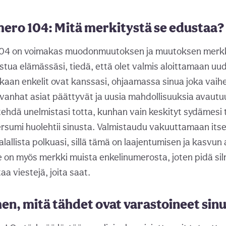
ero 104: Mitä merkitystä se edustaa?
104 on voimakas muodonmuutoksen ja muutoksen merkk
stua elämässäsi, tiedä, että olet valmis aloittamaan uu
aan enkelit ovat kanssasi, ohjaamassa sinua joka vaih
in vanhat asiat päättyvät ja uusia mahdollisuuksia avautu
tehdä unelmistasi totta, kunhan vain keskityt sydämesi to
ersumi huolehtii sinusta. Valmistaudu vakuuttamaan itses
allista polkuasi, sillä tämä on laajentumisen ja kasvun 
e on myös merkki muista enkelinumerosta, joten pidä silmä
aa viestejä, joita saat.
hen, mitä tähdet ovat varastoineet sinu