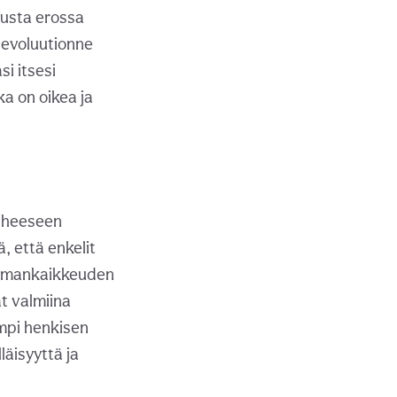
tusta erossa
 evoluutionne
i itsesi
a on oikea ja
aiheeseen
, että enkelit
ailmankaikkeuden
t valmiina
empi henkisen
äisyyttä ja