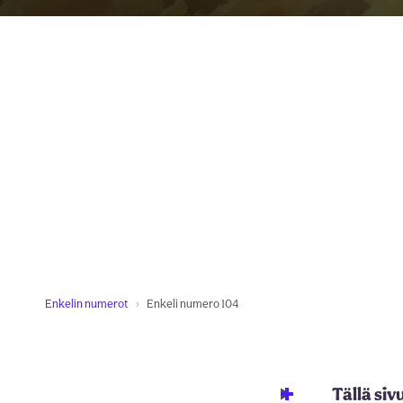
Enkelin numerot
Enkeli numero 104
Tällä siv