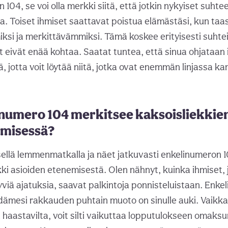
104, se voi olla merkki siitä, että jotkin nykyiset suhte
a. Toiset ihmiset saattavat poistua elämästäsi, kun taas
ksi ja merkittävämmiksi. Tämä koskee erityisesti suhteit
t eivät enää kohtaa. Saatat tuntea, että sinua ohjataan
tä, jotta voit löytää niitä, jotka ovat enemmän linjassa ka
inumero 104 merkitsee kaksoisliekkie
emisessä?
isellä lemmenmatkalla ja näet jatkuvasti enkelinumeron 
ki asioiden etenemisestä. Olen nähnyt, kuinka ihmiset, j
yviä ajatuksia, saavat palkintoja ponnisteluistaan. Enkel
ydämesi rakkauden puhtain muoto on sinulle auki. Vaikk
 haastavilta, voit silti vaikuttaa lopputulokseen omaks