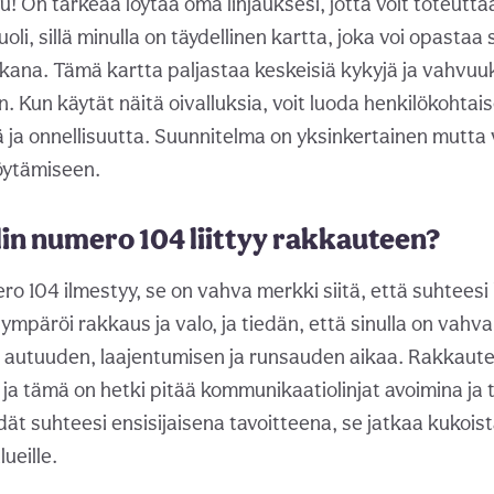
u! On tärkeää löytää oma linjauksesi, jotta voit toteutt
huoli, sillä minulla on täydellinen kartta, joka voi opasta
ana. Tämä kartta paljastaa keskeisiä kykyjä ja vahvuuks
n. Kun käytät näitä oivalluksia, voit luoda henkilökohta
 ja onnellisuutta. Suunnitelma on yksinkertainen mutta
löytämiseen.
in numero 104 liittyy rakkauteen?
o 104 ilmestyy, se on vahva merkki siitä, että suhteesi 
ympäröi rakkaus ja valo, ja tiedän, että sinulla on vahv
autuuden, laajentumisen ja runsauden aikaa. Rakkautes
ja tämä on hetki pitää kommunikaatiolinjat avoimina ja 
dät suhteesi ensisijaisena tavoitteena, se jatkaa kukois
lueille.