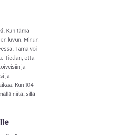
i. Kun tämä
den luvun. Minun
eessa. Tämä voi
u. Tiedän, että
iveisiin ja
i ja
aikaa. Kun 104
llä niitä, sillä
lle