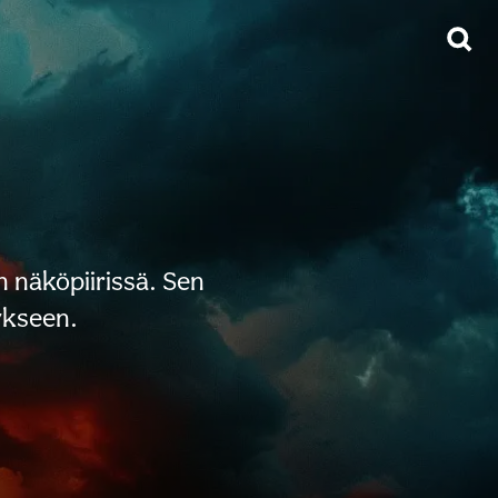
n näköpiirissä. Sen
ykseen.