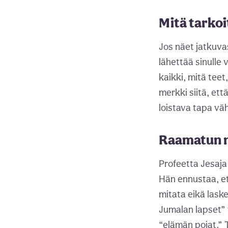
Mitä tarkoi
Jos näet jatkuva
lähettää sinulle 
kaikki, mitä tee
merkki siitä, ett
loistava tapa vä
Raamatun 
Profeetta Jesaja
Hän ennustaa, et
mitata eikä lask
Jumalan lapset” 
“elämän pojat.” 