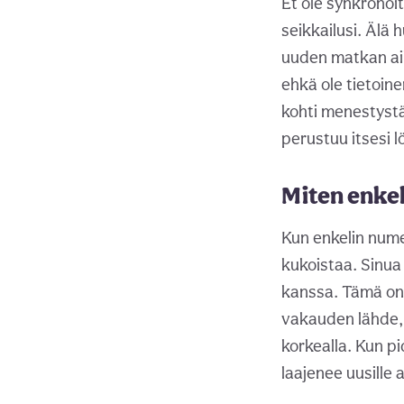
Et ole synkronoit
seikkailusi. Älä 
uuden matkan aik
ehkä ole tietoine
kohti menestystä
perustuu itsesi 
Miten enkel
Kun enkelin numer
kukoistaa. Sinua 
kanssa. Tämä on 
vakauden lähde, 
korkealla. Kun pi
laajenee uusille a