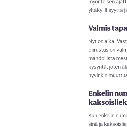
myönteisen ajatt
yltäkylläisyyttä 
Valmis tap
Nyt on aika. Va
piirustus on va
mahdollista mest
kysyntä, joten ä
hyvinkin muuttu
Enkelin nu
kaksoislie
Kun enkelin nume
sinä ja kaksoisl