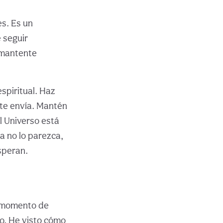
es. Es un
 seguir
y mantente
spiritual. Haz
 te envía. Mantén
el Universo está
a no lo parezca,
speran.
l momento de
o. He visto cómo