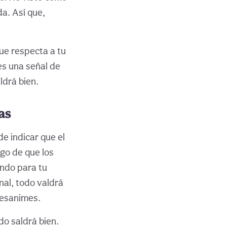
a. Así que,
ue respecta a tu
es una señal de
ldrá bien.
as
e indicar que el
go de que los
ando para tu
nal, todo valdrá
desanimes.
do saldrá bien.