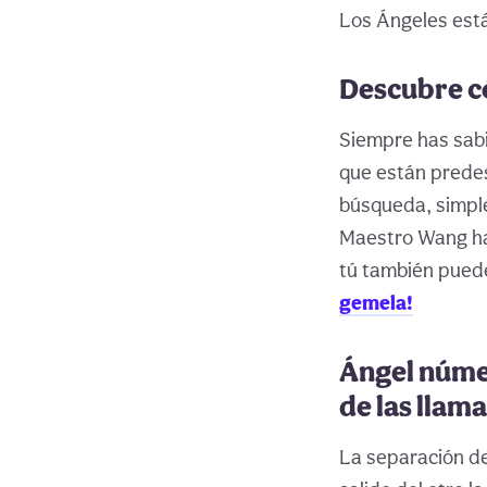
Los Ángeles está
Descubre c
Siempre has sabi
que están predes
búsqueda, simpl
Maestro Wang ha 
tú también pued
gemela!
Ángel númer
de las llam
La separación de