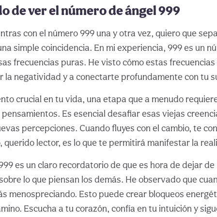
ado de ver el número de ángel 999
tras con el número 999 una y otra vez, quiero que sepa
na simple coincidencia. En mi experiencia, 999 es un 
as frecuencias puras. He visto cómo estas frecuencia
ar la negatividad y a conectarte profundamente con tu 
to crucial en tu vida, una etapa que a menudo requier
pensamientos. Es esencial desafiar esas viejas creenci
nuevas percepciones. Cuando fluyes con el cambio, te co
o, querido lector, es lo que te permitirá manifestar la re
999 es un claro recordatorio de que es hora de dejar de 
sobre lo que piensan los demás. He observado que cua
tás menospreciando. Esto puede crear bloqueos energét
ino. Escucha a tu corazón, confía en tu intuición y sigu