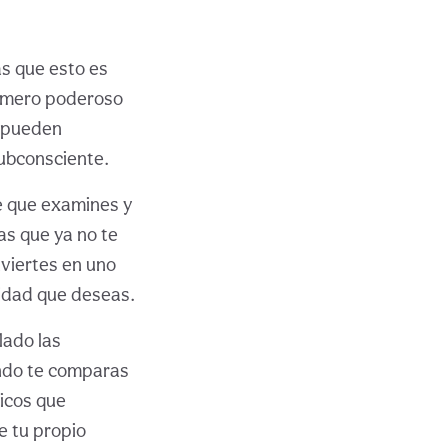
s que esto es
número poderoso
s pueden
subconsciente.
e que examines y
as que ya no te
nviertes en uno
alidad que deseas.
lado las
ndo te comparas
icos que
e tu propio