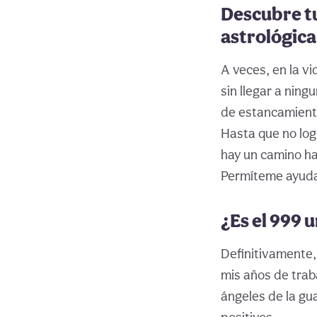
Descubre t
astrológica
A veces, en la v
sin llegar a nin
de estancamiento
Hasta que no log
hay un camino hac
Permíteme ayudar
¿Es el 999 
Definitivamente,
mis años de trab
ángeles de la gu