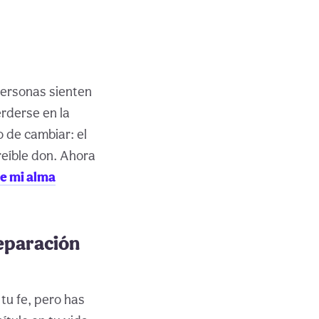
personas sienten
rderse en la
 de cambiar: el
reíble don. Ahora
de mi alma
separación
tu fe, pero has