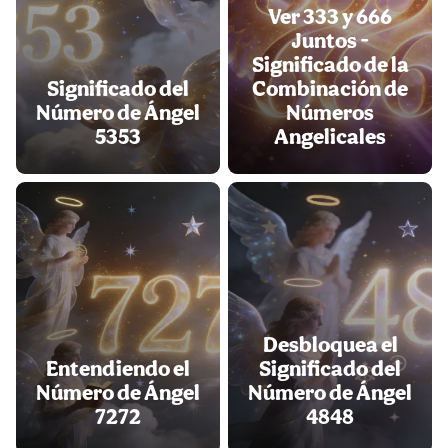
Ver 333 y 666
Juntos -
Significado de la
Significado del
Combinación de
Número de Ángel
Números
5353
Angelicales
Desbloquea el
Entendiendo el
Significado del
Número de Ángel
Número de Ángel
7272
4848