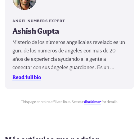
ANGEL NUMBERS EXPERT
Ashish Gupta
Misterio de los números angelicales revelado es un
gurú de los números de ángeles con más de 20
años de experiencia ayudando a la gente a
conectar con sus ángeles guardianes. Es un …
Read full bio
This page contains affiliate links. See our
disclaimer
for details.