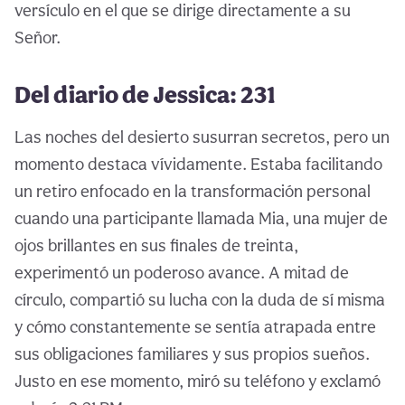
versículo en el que se dirige directamente a su
Señor.
Del diario de Jessica: 231
Las noches del desierto susurran secretos, pero un
momento destaca vívidamente. Estaba facilitando
un retiro enfocado en la transformación personal
cuando una participante llamada Mia, una mujer de
ojos brillantes en sus finales de treinta,
experimentó un poderoso avance. A mitad de
círculo, compartió su lucha con la duda de sí misma
y cómo constantemente se sentía atrapada entre
sus obligaciones familiares y sus propios sueños.
Justo en ese momento, miró su teléfono y exclamó