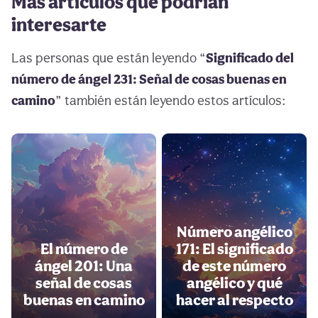
Más artículos que podrían
interesarte
Las personas que están leyendo “
Significado del
número de ángel 231: Señal de cosas buenas en
camino
” también están leyendo estos artículos:
Número angélico
El número de
171: El significado
ángel 201: Una
de este número
señal de cosas
angélico y qué
buenas en camino
hacer al respecto