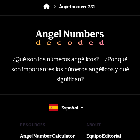
Ángel número 231
¿Qué son los números angélicos? - ¿Por qué
son importantes los números angélicos y qué
significan?
Español
RESOURCES
ABOUT
Angel Number Calculator
Equipo Editorial