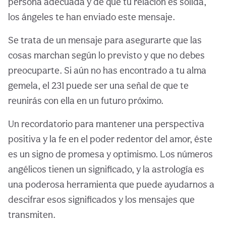
persona adecuada y de que tu relación es sólida,
los ángeles te han enviado este mensaje.
Se trata de un mensaje para asegurarte que las
cosas marchan según lo previsto y que no debes
preocuparte. Si aún no has encontrado a tu alma
gemela, el 231 puede ser una señal de que te
reunirás con ella en un futuro próximo.
Un recordatorio para mantener una perspectiva
positiva y la fe en el poder redentor del amor, éste
es un signo de promesa y optimismo. Los números
angélicos tienen un significado, y la astrología es
una poderosa herramienta que puede ayudarnos a
descifrar esos significados y los mensajes que
transmiten.