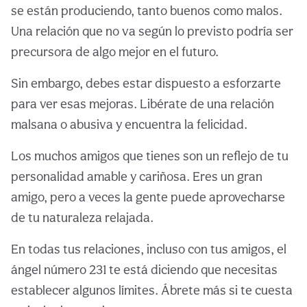
se están produciendo, tanto buenos como malos.
Una relación que no va según lo previsto podría ser
precursora de algo mejor en el futuro.
Sin embargo, debes estar dispuesto a esforzarte
para ver esas mejoras. Libérate de una relación
malsana o abusiva y encuentra la felicidad.
Los muchos amigos que tienes son un reflejo de tu
personalidad amable y cariñosa. Eres un gran
amigo, pero a veces la gente puede aprovecharse
de tu naturaleza relajada.
En todas tus relaciones, incluso con tus amigos, el
ángel número 231 te está diciendo que necesitas
establecer algunos límites. Ábrete más si te cuesta