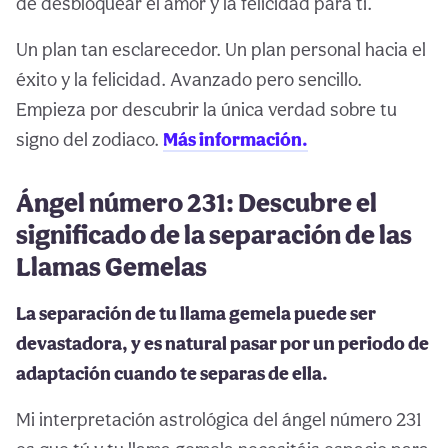
de desbloquear el amor y la felicidad para ti.
Un plan tan esclarecedor. Un plan personal hacia el
éxito y la felicidad. Avanzado pero sencillo.
Empieza por descubrir la única verdad sobre tu
signo del zodiaco.
Más información.
Ángel número 231: Descubre el
significado de la separación de las
Llamas Gemelas
La separación de tu llama gemela puede ser
devastadora, y es natural pasar por un periodo de
adaptación cuando te separas de ella.
Mi interpretación astrológica del ángel número 231