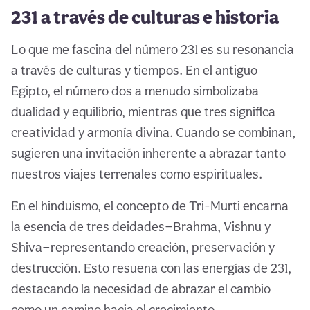
231 a través de culturas e historia
Lo que me fascina del número 231 es su resonancia
a través de culturas y tiempos. En el antiguo
Egipto, el número dos a menudo simbolizaba
dualidad y equilibrio, mientras que tres significa
creatividad y armonía divina. Cuando se combinan,
sugieren una invitación inherente a abrazar tanto
nuestros viajes terrenales como espirituales.
En el hinduismo, el concepto de Tri-Murti encarna
la esencia de tres deidades—Brahma, Vishnu y
Shiva—representando creación, preservación y
destrucción. Esto resuena con las energías de 231,
destacando la necesidad de abrazar el cambio
como un camino hacia el crecimiento.