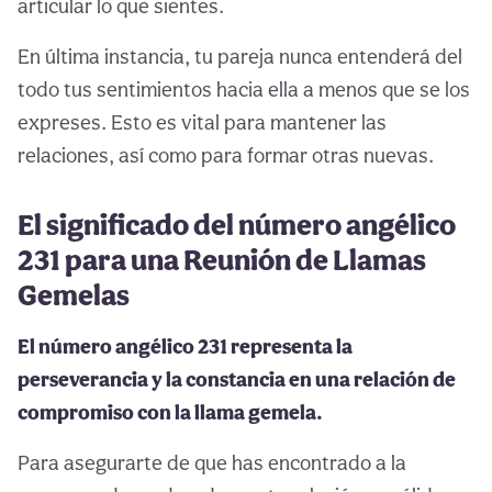
articular lo que sientes.
En última instancia, tu pareja nunca entenderá del
todo tus sentimientos hacia ella a menos que se los
expreses. Esto es vital para mantener las
relaciones, así como para formar otras nuevas.
El significado del número angélico
231 para una Reunión de Llamas
Gemelas
El número angélico 231 representa la
perseverancia y la constancia en una relación de
compromiso con la llama gemela.
Para asegurarte de que has encontrado a la