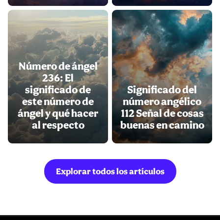
Número de ángel
236: El
significado de
Significado del
este número de
número angélico
ángel y qué hacer
112 Señal de cosas
al respecto
buenas en camino
Explorar todos los artículos