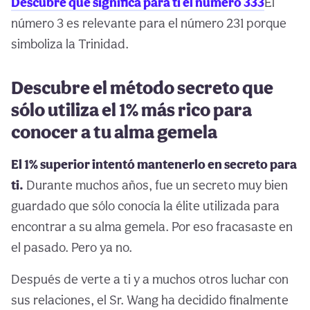
Descubre qué significa para ti el número 333
El
número 3 es relevante para el número 231 porque
simboliza la Trinidad.
Descubre el método secreto que
sólo utiliza el 1% más rico para
conocer a tu alma gemela
El 1% superior intentó mantenerlo en secreto para
ti.
Durante muchos años, fue un secreto muy bien
guardado que sólo conocía la élite utilizada para
encontrar a su alma gemela. Por eso fracasaste en
el pasado. Pero ya no.
Después de verte a ti y a muchos otros luchar con
sus relaciones, el Sr. Wang ha decidido finalmente