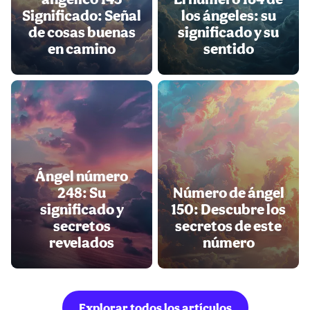
Significado: Señal
los ángeles: su
de cosas buenas
significado y su
en camino
sentido
Ángel número
248: Su
Número de ángel
significado y
150: Descubre los
secretos
secretos de este
revelados
número
Explorar todos los artículos