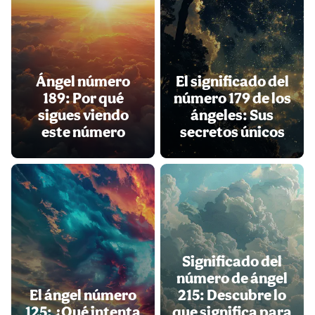
Ángel número
El significado del
189: Por qué
número 179 de los
sigues viendo
ángeles: Sus
este número
secretos únicos
Significado del
número de ángel
El ángel número
215: Descubre lo
125: ¿Qué intenta
que significa para