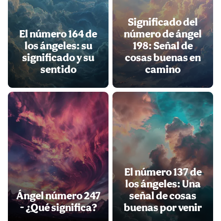
Significado del
El número 164 de
número de ángel
los ángeles: su
198: Señal de
significado y su
cosas buenas en
sentido
camino
El número 137 de
los ángeles: Una
Ángel número 247
señal de cosas
- ¿Qué significa?
buenas por venir