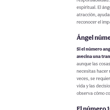
espiritual. El án
atracción, ayuda
reconocer el im
Ángel núme
Si el número ang
avecina una tran
aunque las cosa
necesitas hacer 
veces, se requie
vida y las decis
observa cómo com
El número 10