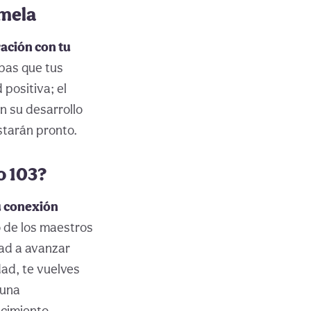
emela
ración con tu
pas que tus
 positiva; el
n su desarrollo
starán pronto.
o 103?
tu conexión
 de los maestros
dad a avanzar
dad, te vuelves
 una
ecimiento