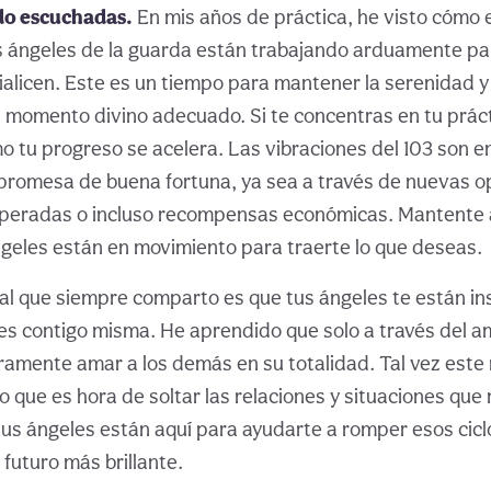
ido escuchadas.
En mis años de práctica, he visto cómo
s ángeles de la guarda están trabajando arduamente pa
alicen. Este es un tiempo para mantener la serenidad y
l momento divino adecuado. Si te concentras en tu práct
o tu progreso se acelera. Las vibraciones del 103 son e
 promesa de buena fortuna, ya sea a través de nuevas 
speradas o incluso recompensas económicas. Mantente 
ngeles están en movimiento para traerte lo que deseas.
al que siempre comparto es que tus ángeles te están ins
nes contigo misma. He aprendido que solo a través del a
amente amar a los demás en su totalidad. Tal vez est
 que es hora de soltar las relaciones y situaciones que 
us ángeles están aquí para ayudarte a romper esos cicl
futuro más brillante.