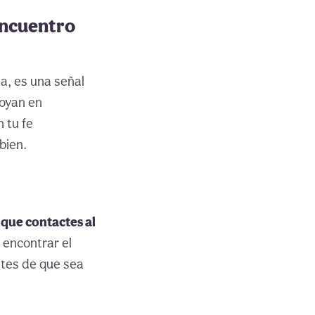
eencuentro
a, es una señal
poyan en
 tu fe
bien.
que contactes al
 encontrar el
ntes de que sea