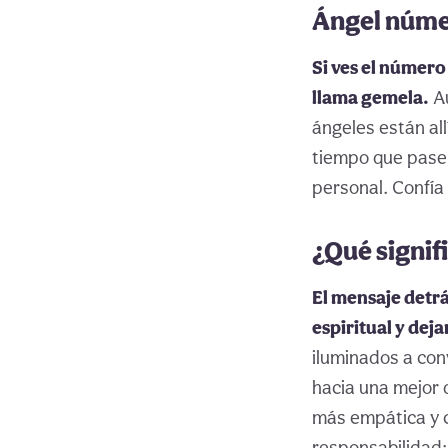
Ángel númer
Si ves el número
llama gemela.
Au
ángeles están all
tiempo que pasen
personal. Confía
¿Qué signif
El mensaje detrá
espiritual y deja
iluminados a con
hacia una mejor d
más empática y c
responsabilidad: