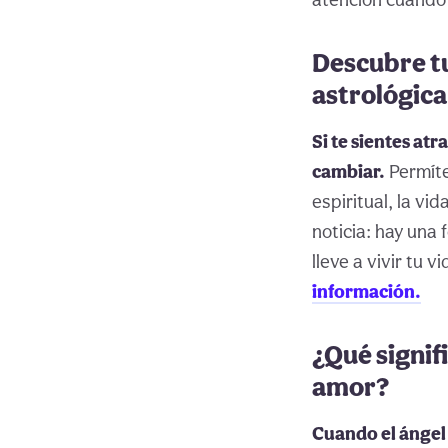
Descubre t
astrológica
Si te sientes at
cambiar.
Permíte
espiritual, la vi
noticia: hay una
lleve a vivir tu 
información.
¿Qué signif
amor?
Cuando el ángel 