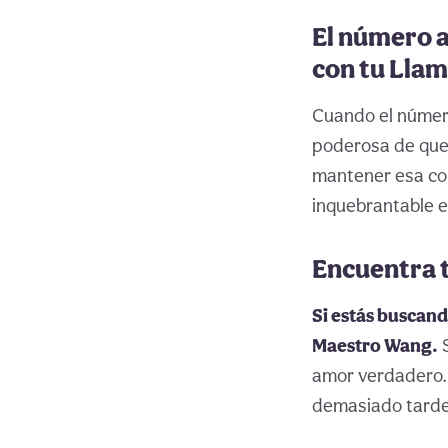
El número a
con tu Lla
Cuando el número
poderosa de que 
mantener esa con
inquebrantable en
Encuentra 
Si estás buscan
Maestro Wang.
S
amor verdadero. 
demasiado tard