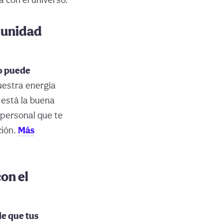
tunidad
to puede
estra energía
 está la buena
 personal que te
ción.
Más
on el
de que tus