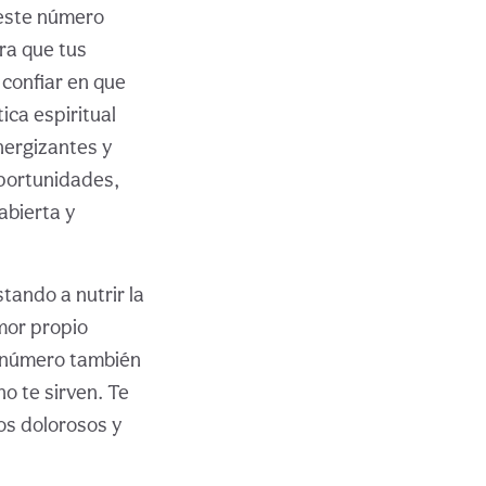
 este número
ra que tus
 confiar en que
ica espiritual
nergizantes y
oportunidades,
abierta y
tando a nutrir la
mor propio
e número también
no te sirven. Te
os dolorosos y