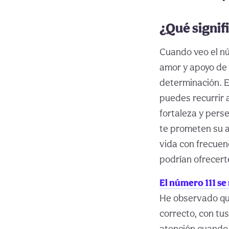
¿Qué signif
Cuando veo el nú
amor y apoyo de 
determinación. E
puedes recurrir 
fortaleza y pers
te prometen su a
vida con frecuen
podrían ofrecert
El número 111 s
He observado que
correcto, con tu
atención cuando 