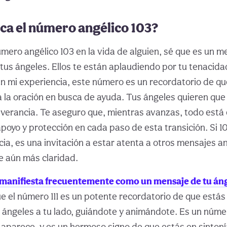
ica el número angélico 103?
mero angélico 103 en la vida de alguien, sé que es un m
tus ángeles. Ellos te están aplaudiendo por tu tenacida
n mi experiencia, este número es un recordatorio de q
a la oración en busca de ayuda. Tus ángeles quieren que
everancia. Te aseguro que, mientras avanzas, todo está e
poyo y protección en cada paso de esta transición. Si 1
cia, es una invitación a estar atenta a otros mensajes a
e aún más claridad.
e manifiesta frecuentemente como un mensaje de tu áng
 el número 111 es un potente recordatorio de que estás
s ángeles a tu lado, guiándote y animándote. Es un núme
aparece, y es un hermoso signo de que estás en sintonía