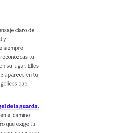
ensaje claro de
d y
ue siempre
 reconozcas tu
n su lugar. Ellos
03 aparece en tu
ngélicos que
el de la guarda.
 en el camino
ro que exige tu
 con el universo.