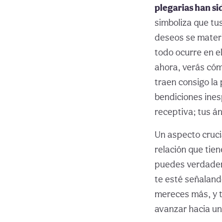
plegarias han s
simboliza que tu
deseos se materi
todo ocurre en e
ahora, verás cóm
traen consigo la
bendiciones ine
receptiva; tus á
Un aspecto cruci
relación que tie
puedes verdader
te esté señalando
mereces más, y t
avanzar hacia un 