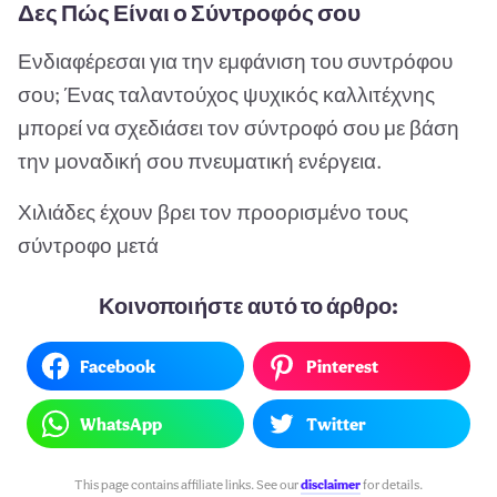
Δες Πώς Είναι ο Σύντροφός σου
Ενδιαφέρεσαι για την εμφάνιση του συντρόφου
σου; Ένας ταλαντούχος ψυχικός καλλιτέχνης
μπορεί να σχεδιάσει τον σύντροφό σου με βάση
την μοναδική σου πνευματική ενέργεια.
Χιλιάδες έχουν βρει τον προορισμένο τους
σύντροφο μετά
Κοινοποιήστε αυτό το άρθρο:
Facebook
Pinterest
WhatsApp
Twitter
This page contains affiliate links. See our
disclaimer
for details.