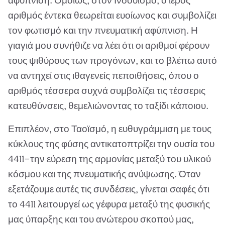
αφύπνιση. Ομοίως, στον Ινδουισμό, ο ιερός
αριθμός έντεκα θεωρείται ευοίωνος και συμβολίζει
τον φωτισμό και την πνευματική αφύπνιση. Η
γιαγιά μου συνήθιζε να λέει ότι οι αριθμοί φέρουν
τους ψιθύρους των προγόνων, και το βλέπω αυτό
να αντηχεί στις ιθαγενείς πεποιθήσεις, όπου ο
αριθμός τέσσερα συχνά συμβολίζει τις τέσσερις
κατευθύνσεις, θεμελιώνοντας το ταξίδι κάποιου.
Επιπλέον, στο Ταοϊσμό, η ευθυγράμμιση με τους
κύκλους της φύσης αντικατοπτρίζει την ουσία του
4411—την εύρεση της αρμονίας μεταξύ του υλικού
κόσμου και της πνευματικής ανύψωσης. Όταν
εξετάζουμε αυτές τις συνδέσεις, γίνεται σαφές ότι
το 4411 λειτουργεί ως γέφυρα μεταξύ της φυσικής
μας ύπαρξης και του ανώτερου σκοπού μας,