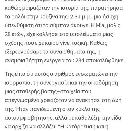
καθώς μοιραζόταν την ιστορία της, παρατήρησα
το ρολόι στην κουζίνα της: 2:34 μ.μ., μια ήσυχη
υπενθύμιση ότι το σύμπαν άκουγε. Η Mia, μόλις
28 ετών, είχε κολλήσει στα υπολείμματα μιας
σχέσης που είχε καιρό γίνει τοξική. Καθώς
εξερευνούσαμε τα συναισθήματά της, η
αναμφισβήτητη ενέργεια του 234 αποκαλύφθηκε.
Της είπα ότι αυτός ο αριθμός ενσωματώνει την
ισορροπία, τη συνεργασία και την οικοδόμηση
μιας σταθερής βάσης—στοιχεία που
απεγνωσμένα χρειαζόταν να ανακτήσει στη ζωή
της. Ήταν παγιδευμένη στον κύκλο της
αυτοαμφισβήτησης, αλλά με κάθε λέξη, την είδα
να αρχίζει να αλλάζει. “Η κατάρρευση και η