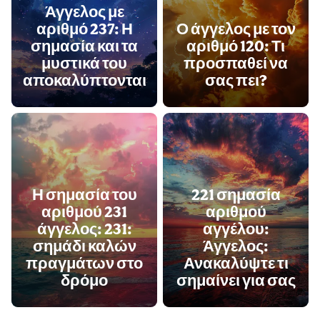
Άγγελος με
αριθμό 237: Η
Ο άγγελος με τον
σημασία και τα
αριθμό 120: Τι
μυστικά του
προσπαθεί να
αποκαλύπτονται
σας πει?
Η σημασία του
221 σημασία
αριθμού 231
αριθμού
άγγελος: 231:
αγγέλου:
σημάδι καλών
Άγγελος:
πραγμάτων στο
Ανακαλύψτε τι
δρόμο
σημαίνει για σας