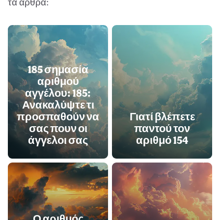
τα άρθρα:
185 σημασία
αριθμού
αγγέλου: 185:
Ανακαλύψτε τι
προσπαθούν να
Γιατί βλέπετε
σας πουν οι
παντού τον
άγγελοι σας
αριθμό 154
Ο αριθμός