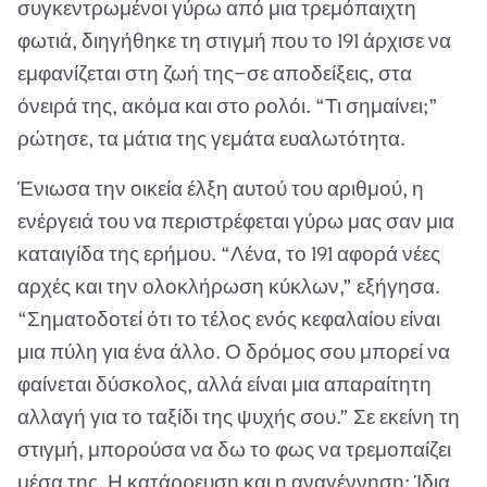
συγκεντρωμένοι γύρω από μια τρεμόπαιχτη
φωτιά, διηγήθηκε τη στιγμή που το 191 άρχισε να
εμφανίζεται στη ζωή της—σε αποδείξεις, στα
όνειρά της, ακόμα και στο ρολόι. “Τι σημαίνει;”
ρώτησε, τα μάτια της γεμάτα ευαλωτότητα.
Ένιωσα την οικεία έλξη αυτού του αριθμού, η
ενέργειά του να περιστρέφεται γύρω μας σαν μια
καταιγίδα της ερήμου. “Λένα, το 191 αφορά νέες
αρχές και την ολοκλήρωση κύκλων,” εξήγησα.
“Σηματοδοτεί ότι το τέλος ενός κεφαλαίου είναι
μια πύλη για ένα άλλο. Ο δρόμος σου μπορεί να
φαίνεται δύσκολος, αλλά είναι μια απαραίτητη
αλλαγή για το ταξίδι της ψυχής σου.” Σε εκείνη τη
στιγμή, μπορούσα να δω το φως να τρεμοπαίζει
μέσα της. Η κατάρρευση και η αναγέννηση; Ίδια