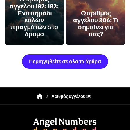
αγγέλου 182: 182:
Ένα σημάδι
Ο αριθμός
καλών
αγγέλου 206: Τι
πραγμάτων στο
σημαίνει για
δρόμο
σας?
Περιηγηθείτε σε όλα τα άρθρα
Αριθμός αγγέλου 191