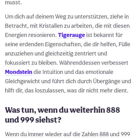
musst.
Um dich auf deinem Weg zu unterstützen, ziehe in
Betracht, mit Kristallen zu arbeiten, die mit diesen
Energien resonieren.
Tigerauge
ist bekannt für
seine erdenden Eigenschaften, die dir helfen, Fülle
anzuziehen und gleichzeitig zentriert und
fokussiert zu bleiben. Währenddessen verbessert
Mondstein
die Intuition und das emotionale
Gleichgewicht und führt dich durch Übergänge und
hilft dir, das loszulassen, was dir nicht mehr dient.
Was tun, wenn du weiterhin 888
und 999 siehst?
Wenn du immer wieder auf die Zahlen 888 und 999