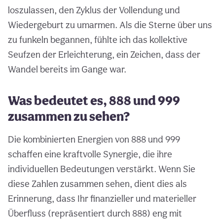
loszulassen, den Zyklus der Vollendung und
Wiedergeburt zu umarmen. Als die Sterne über uns
zu funkeln begannen, fühlte ich das kollektive
Seufzen der Erleichterung, ein Zeichen, dass der
Wandel bereits im Gange war.
Was bedeutet es, 888 und 999
zusammen zu sehen?
Die kombinierten Energien von 888 und 999
schaffen eine kraftvolle Synergie, die ihre
individuellen Bedeutungen verstärkt. Wenn Sie
diese Zahlen zusammen sehen, dient dies als
Erinnerung, dass Ihr finanzieller und materieller
Überfluss (repräsentiert durch 888) eng mit