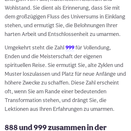
Wohlstand. Sie dient als Erinnerung, dass Sie mit
dem großzügigen Fluss des Universums in Einklang
stehen, und ermutigt Sie, die Belohnungen Ihrer
harten Arbeit und Entschlossenheit zu umarmen.
Umgekehrt steht die Zahl
999
für Vollendung,
Enden und die Meisterschaft der eigenen
spirituellen Reise. Sie ermutigt Sie, alte Zyklen und
Muster loszulassen und Platz für neue Anfänge und
höhere Zwecke zu schaffen. Diese Zahl erscheint
oft, wenn Sie am Rande einer bedeutenden
Transformation stehen, und drängt Sie, die
Lektionen aus Ihren Erfahrungen zu umarmen.
888 und 999 zusammen in der