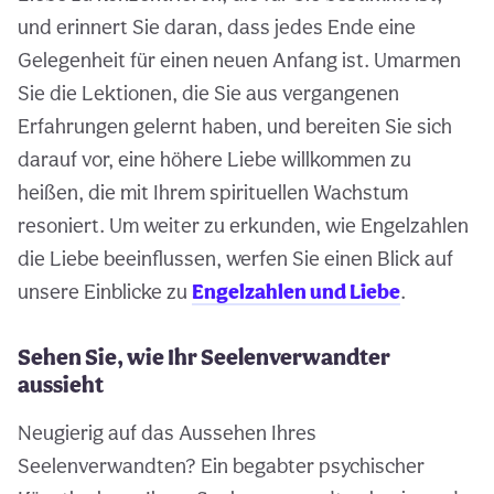
und erinnert Sie daran, dass jedes Ende eine
Gelegenheit für einen neuen Anfang ist. Umarmen
Sie die Lektionen, die Sie aus vergangenen
Erfahrungen gelernt haben, und bereiten Sie sich
darauf vor, eine höhere Liebe willkommen zu
heißen, die mit Ihrem spirituellen Wachstum
resoniert. Um weiter zu erkunden, wie Engelzahlen
die Liebe beeinflussen, werfen Sie einen Blick auf
unsere Einblicke zu
Engelzahlen und Liebe
.
Sehen Sie, wie Ihr Seelenverwandter
aussieht
Neugierig auf das Aussehen Ihres
Seelenverwandten? Ein begabter psychischer