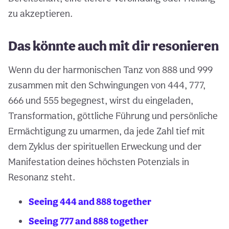
zu akzeptieren.
Das könnte auch mit dir resonieren
Wenn du der harmonischen Tanz von 888 und 999
zusammen mit den Schwingungen von 444, 777,
666 und 555 begegnest, wirst du eingeladen,
Transformation, göttliche Führung und persönliche
Ermächtigung zu umarmen, da jede Zahl tief mit
dem Zyklus der spirituellen Erweckung und der
Manifestation deines höchsten Potenzials in
Resonanz steht.
Seeing 444 and 888 together
Seeing 777 and 888 together