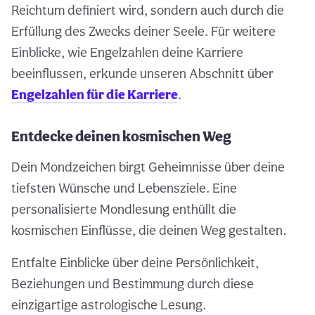
Reichtum definiert wird, sondern auch durch die
Erfüllung des Zwecks deiner Seele. Für weitere
Einblicke, wie Engelzahlen deine Karriere
beeinflussen, erkunde unseren Abschnitt über
Engelzahlen für die Karriere
.
Entdecke deinen kosmischen Weg
Dein Mondzeichen birgt Geheimnisse über deine
tiefsten Wünsche und Lebensziele. Eine
personalisierte Mondlesung enthüllt die
kosmischen Einflüsse, die deinen Weg gestalten.
Entfalte Einblicke über deine Persönlichkeit,
Beziehungen und Bestimmung durch diese
einzigartige astrologische Lesung.