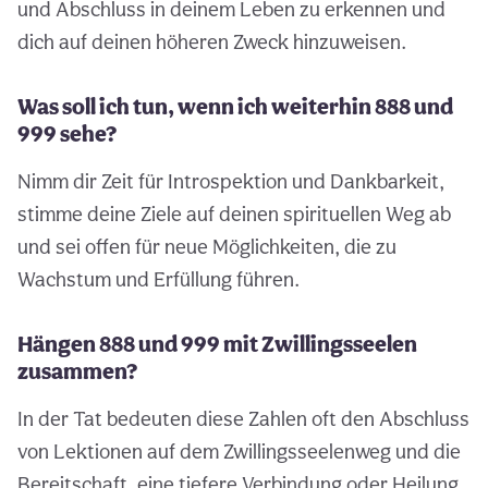
und Abschluss in deinem Leben zu erkennen und
dich auf deinen höheren Zweck hinzuweisen.
Was soll ich tun, wenn ich weiterhin 888 und
999 sehe?
Nimm dir Zeit für Introspektion und Dankbarkeit,
stimme deine Ziele auf deinen spirituellen Weg ab
und sei offen für neue Möglichkeiten, die zu
Wachstum und Erfüllung führen.
Hängen 888 und 999 mit Zwillingsseelen
zusammen?
In der Tat bedeuten diese Zahlen oft den Abschluss
von Lektionen auf dem Zwillingsseelenweg und die
Bereitschaft, eine tiefere Verbindung oder Heilung