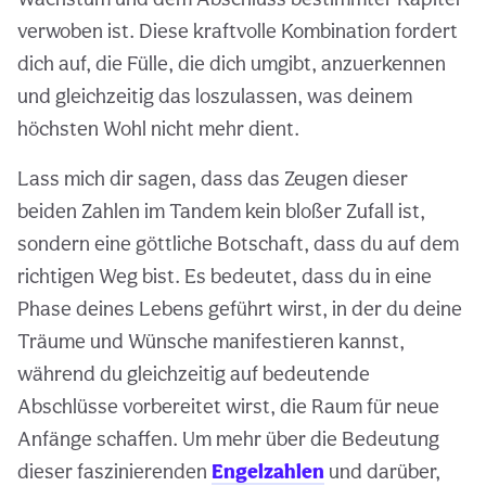
verwoben ist. Diese kraftvolle Kombination fordert
dich auf, die Fülle, die dich umgibt, anzuerkennen
und gleichzeitig das loszulassen, was deinem
höchsten Wohl nicht mehr dient.
Lass mich dir sagen, dass das Zeugen dieser
beiden Zahlen im Tandem kein bloßer Zufall ist,
sondern eine göttliche Botschaft, dass du auf dem
richtigen Weg bist. Es bedeutet, dass du in eine
Phase deines Lebens geführt wirst, in der du deine
Träume und Wünsche manifestieren kannst,
während du gleichzeitig auf bedeutende
Abschlüsse vorbereitet wirst, die Raum für neue
Anfänge schaffen. Um mehr über die Bedeutung
dieser faszinierenden
Engelzahlen
und darüber,