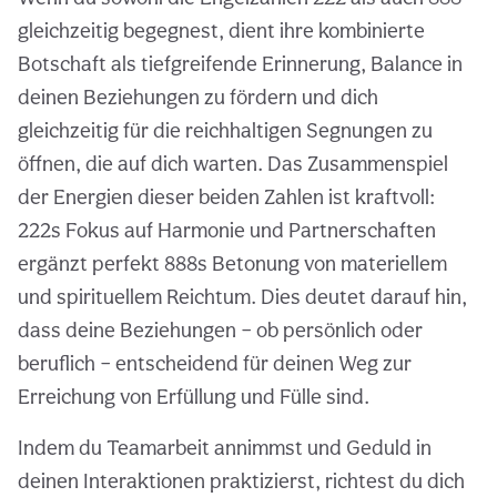
gleichzeitig begegnest, dient ihre kombinierte
Botschaft als tiefgreifende Erinnerung, Balance in
deinen Beziehungen zu fördern und dich
gleichzeitig für die reichhaltigen Segnungen zu
öffnen, die auf dich warten. Das Zusammenspiel
der Energien dieser beiden Zahlen ist kraftvoll:
222s Fokus auf Harmonie und Partnerschaften
ergänzt perfekt 888s Betonung von materiellem
und spirituellem Reichtum. Dies deutet darauf hin,
dass deine Beziehungen – ob persönlich oder
beruflich – entscheidend für deinen Weg zur
Erreichung von Erfüllung und Fülle sind.
Indem du Teamarbeit annimmst und Geduld in
deinen Interaktionen praktizierst, richtest du dich