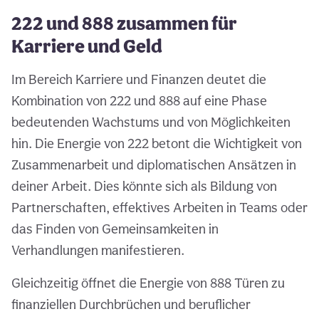
222 und 888 zusammen für
Karriere und Geld
Im Bereich Karriere und Finanzen deutet die
Kombination von 222 und 888 auf eine Phase
bedeutenden Wachstums und von Möglichkeiten
hin. Die Energie von 222 betont die Wichtigkeit von
Zusammenarbeit und diplomatischen Ansätzen in
deiner Arbeit. Dies könnte sich als Bildung von
Partnerschaften, effektives Arbeiten in Teams oder
das Finden von Gemeinsamkeiten in
Verhandlungen manifestieren.
Gleichzeitig öffnet die Energie von 888 Türen zu
finanziellen Durchbrüchen und beruflicher