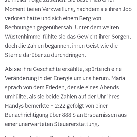
Moment tiefen Verzweiflung, nachdem sie ihren Job
verloren hatte und sich einem Berg von
Rechnungen gegenübersah. Unter dem weiten
Wüstenhimmel fühlte sie das Gewicht ihrer Sorgen,
doch die Zahlen begannen, ihren Geist wie die
Sterne darüber zu durchdringen.
Als sie ihre Geschichte erzählte, spürte ich eine
Veränderung in der Energie um uns herum. Maria
sprach von dem Frieden, der sie eines Abends
umhüllte, als sie beide Zahlen auf der Uhr ihres
Handys bemerkte – 2:22 gefolgt von einer
Benachrichtigung über 888 $ an Ersparnissen aus
einer unerwarteten Steuererstattung.