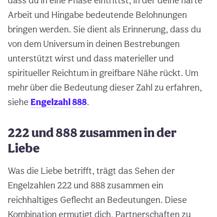
dass du in eine Phase eintrittst, in der deine harte
Arbeit und Hingabe bedeutende Belohnungen
bringen werden. Sie dient als Erinnerung, dass du
von dem Universum in deinen Bestrebungen
unterstützt wirst und dass materieller und
spiritueller Reichtum in greifbare Nähe rückt. Um
mehr über die Bedeutung dieser Zahl zu erfahren,
siehe
Engelzahl 888
.
222 und 888 zusammen in der
Liebe
Was die Liebe betrifft, trägt das Sehen der
Engelzahlen 222 und 888 zusammen ein
reichhaltiges Geflecht an Bedeutungen. Diese
Kombination ermutigt dich, Partnerschaften zu