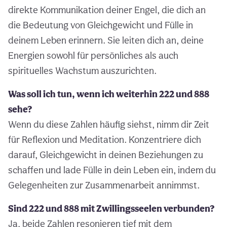
direkte Kommunikation deiner Engel, die dich an
die Bedeutung von Gleichgewicht und Fülle in
deinem Leben erinnern. Sie leiten dich an, deine
Energien sowohl für persönliches als auch
spirituelles Wachstum auszurichten.
Was soll ich tun, wenn ich weiterhin 222 und 888
sehe?
Wenn du diese Zahlen häufig siehst, nimm dir Zeit
für Reflexion und Meditation. Konzentriere dich
darauf, Gleichgewicht in deinen Beziehungen zu
schaffen und lade Fülle in dein Leben ein, indem du
Gelegenheiten zur Zusammenarbeit annimmst.
Sind 222 und 888 mit Zwillingsseelen verbunden?
Ja, beide Zahlen resonieren tief mit dem