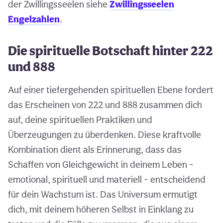
der Zwillingsseelen siehe
Zwillingsseelen
Engelzahlen
.
Die spirituelle Botschaft hinter 222
und 888
Auf einer tiefergehenden spirituellen Ebene fordert
das Erscheinen von 222 und 888 zusammen dich
auf, deine spirituellen Praktiken und
Überzeugungen zu überdenken. Diese kraftvolle
Kombination dient als Erinnerung, dass das
Schaffen von Gleichgewicht in deinem Leben -
emotional, spirituell und materiell - entscheidend
für dein Wachstum ist. Das Universum ermutigt
dich, mit deinem höheren Selbst in Einklang zu