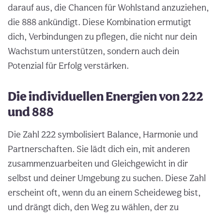
darauf aus, die Chancen für Wohlstand anzuziehen,
die 888 ankündigt. Diese Kombination ermutigt
dich, Verbindungen zu pflegen, die nicht nur dein
Wachstum unterstützen, sondern auch dein
Potenzial für Erfolg verstärken.
Die individuellen Energien von 222
und 888
Die Zahl 222 symbolisiert Balance, Harmonie und
Partnerschaften. Sie lädt dich ein, mit anderen
zusammenzuarbeiten und Gleichgewicht in dir
selbst und deiner Umgebung zu suchen. Diese Zahl
erscheint oft, wenn du an einem Scheideweg bist,
und drängt dich, den Weg zu wählen, der zu