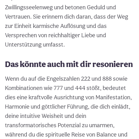
Zwillingsseelenweg und betonen Geduld und
Vertrauen. Sie erinnern dich daran, dass der Weg
zur Einheit karmische Auflösung und das
Versprechen von reichhaltiger Liebe und
Unterstützung umfasst.
Das könnte auch mit dir resonieren
Wenn du auf die Engelszahlen 222 und 888 sowie
Kombinationen wie 777 und 444 stößt, bedeutet
dies eine kraftvolle Ausrichtung von Manifestation,
Harmonie und göttlicher Führung, die dich einlädt,
deine intuitive Weisheit und dein
transformatorisches Potenzial zu umarmen,
während du die spirituelle Reise von Balance und