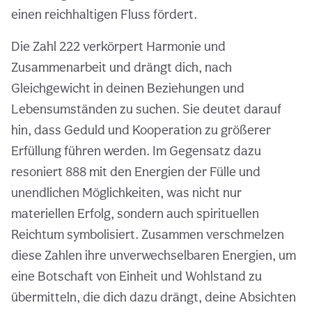
einen reichhaltigen Fluss fördert.
Die Zahl 222 verkörpert Harmonie und
Zusammenarbeit und drängt dich, nach
Gleichgewicht in deinen Beziehungen und
Lebensumständen zu suchen. Sie deutet darauf
hin, dass Geduld und Kooperation zu größerer
Erfüllung führen werden. Im Gegensatz dazu
resoniert 888 mit den Energien der Fülle und
unendlichen Möglichkeiten, was nicht nur
materiellen Erfolg, sondern auch spirituellen
Reichtum symbolisiert. Zusammen verschmelzen
diese Zahlen ihre unverwechselbaren Energien, um
eine Botschaft von Einheit und Wohlstand zu
übermitteln, die dich dazu drängt, deine Absichten