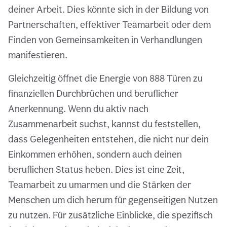
deiner Arbeit. Dies könnte sich in der Bildung von
Partnerschaften, effektiver Teamarbeit oder dem
Finden von Gemeinsamkeiten in Verhandlungen
manifestieren.
Gleichzeitig öffnet die Energie von 888 Türen zu
finanziellen Durchbrüchen und beruflicher
Anerkennung. Wenn du aktiv nach
Zusammenarbeit suchst, kannst du feststellen,
dass Gelegenheiten entstehen, die nicht nur dein
Einkommen erhöhen, sondern auch deinen
beruflichen Status heben. Dies ist eine Zeit,
Teamarbeit zu umarmen und die Stärken der
Menschen um dich herum für gegenseitigen Nutzen
zu nutzen. Für zusätzliche Einblicke, die spezifisch