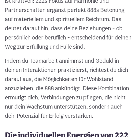
ist kraftvoll: 222s Fokus auf Harmonie und
Partnerschaften ergänzt perfekt 888s Betonung
auf materiellem und spirituellem Reichtum. Das
deutet darauf hin, dass deine Beziehungen - ob
persönlich oder beruflich - entscheidend für deinen
Weg zur Erfüllung und Fülle sind.
Indem du Teamarbeit annimmst und Geduld in
deinen Interaktionen praktizierst, richtest du dich
darauf aus, die Möglichkeiten für Wohlstand
anzuziehen, die 888 ankündigt. Diese Kombination
ermutigt dich, Verbindungen zu pflegen, die nicht
nur dein Wachstum unterstützen, sondern auch
dein Potenzial für Erfolg verstärken.
Die individuellen Energien von 222