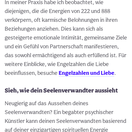
In meiner Praxis habe ich beobachtet, wie
diejenigen, die die Energien von 222 und 888
verkörpern, oft karmische Belohnungen in ihren
Beziehungen anziehen. Dies kann sich als
gesteigerte emotionale Intimität, gemeinsame Ziele
und ein Gefühl von Partnerschaft manifestieren,
das sowohl ermächtigend als auch erfüllend ist. Für
weitere Einblicke, wie Engelzahlen die Liebe
beeinflussen, besuche
Engelzahlen und Liebe
.
Sieh, wie dein Seelenverwandter aussieht
Neugierig auf das Aussehen deines
Seelenverwandten? Ein begabter psychischer
Künstler kann deinen Seelenverwandten basierend
auf deiner einzigartigen spirituellen Energie