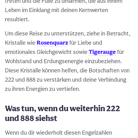
treten und die Fülle zu umarmen, die aus einem
Leben im Einklang mit deinen Kernwerten
resultiert.
Um diese Reise zu unterstützen, ziehe in Betracht,
Kristalle wie
Rosenquarz
für Liebe und
emotionales Gleichgewicht sowie
Tigerauge
für
Wohlstand und Erdungsenergie einzubeziehen.
Diese Kristalle können helfen, die Botschaften von
222 und 888 zu verstärken und deine Verbindung
zu ihren Energien zu vertiefen.
Was tun, wenn du weiterhin 222
und 888 siehst
Wenn du dir wiederholt diesen Engelzahlen