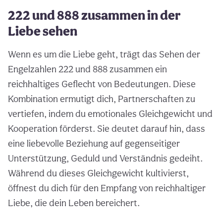
222 und 888 zusammen in der
Liebe sehen
Wenn es um die Liebe geht, trägt das Sehen der
Engelzahlen 222 und 888 zusammen ein
reichhaltiges Geflecht von Bedeutungen. Diese
Kombination ermutigt dich, Partnerschaften zu
vertiefen, indem du emotionales Gleichgewicht und
Kooperation förderst. Sie deutet darauf hin, dass
eine liebevolle Beziehung auf gegenseitiger
Unterstützung, Geduld und Verständnis gedeiht.
Während du dieses Gleichgewicht kultivierst,
öffnest du dich für den Empfang von reichhaltiger
Liebe, die dein Leben bereichert.