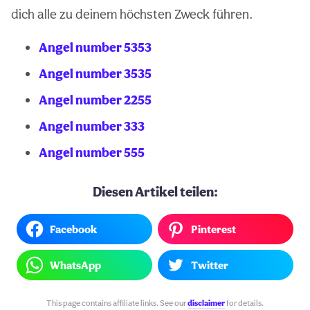
dich alle zu deinem höchsten Zweck führen.
Angel number 5353
Angel number 3535
Angel number 2255
Angel number 333
Angel number 555
Diesen Artikel teilen:
Facebook
Pinterest
WhatsApp
Twitter
This page contains affiliate links. See our
disclaimer
for details.