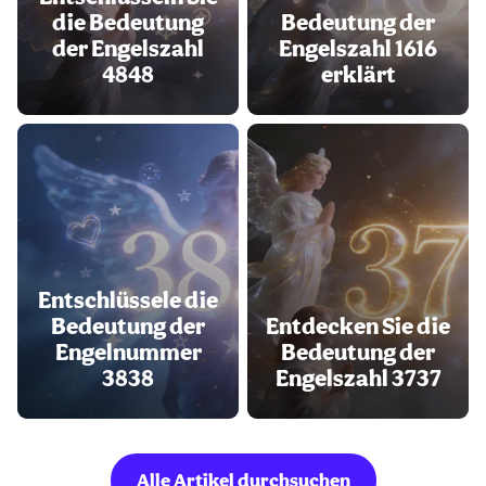
die Bedeutung
Bedeutung der
der Engelszahl
Engelszahl 1616
4848
erklärt
Entschlüssele die
Bedeutung der
Entdecken Sie die
Engelnummer
Bedeutung der
3838
Engelszahl 3737
Alle Artikel durchsuchen