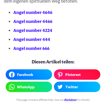
dem eigenen spirituellen Weg betonen.
Angel number 4646
Angel number 4466
Angel number 4224
Angel number 444
Angel number 666
Diesen Artikel teilen:
Facebook
Pinterest
WhatsApp
Twitter
This page contains affiliate links. See our
disclaimer
for details.