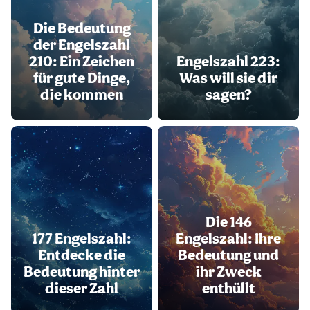
Die Bedeutung
der Engelszahl
210: Ein Zeichen
Engelszahl 223:
für gute Dinge,
Was will sie dir
die kommen
sagen?
Die 146
177 Engelszahl:
Engelszahl: Ihre
Entdecke die
Bedeutung und
Bedeutung hinter
ihr Zweck
dieser Zahl
enthüllt