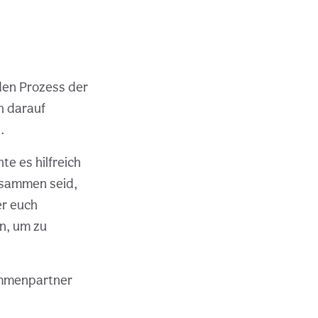
 den Prozess der
h darauf
.
e es hilfreich
zusammen seid,
er euch
en, um zu
lammenpartner