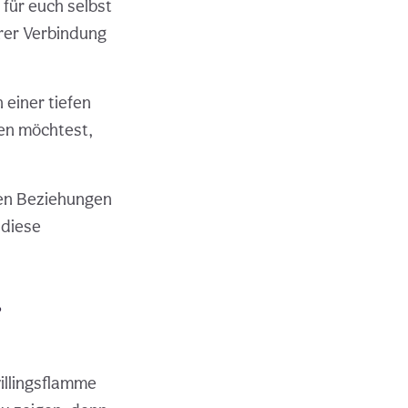
 für euch selbst
urer Verbindung
 einer tiefen
hen möchtest,
hen Beziehungen
 diese
r
willingsflamme