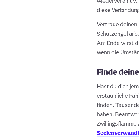
wiedervereint wir
diese Verbindung 
Vertraue deinen 
Schutzengel arbe
Am Ende wirst du
wenn die Umstände
Finde dein
Hast du dich jem
erstaunliche Fäh
finden. Tausend
haben. Beantwort
Zwillingsflamme 
Seelenverwandt