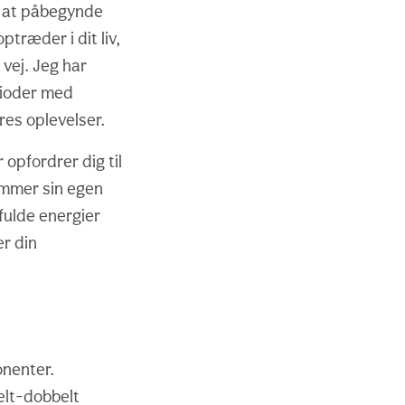
l at påbegynde
træder i dit liv,
vej. Jeg har
rioder med
res oplevelser.
opfordrer dig til
ummer sin egen
fulde energier
r din
onenter.
belt-dobbelt