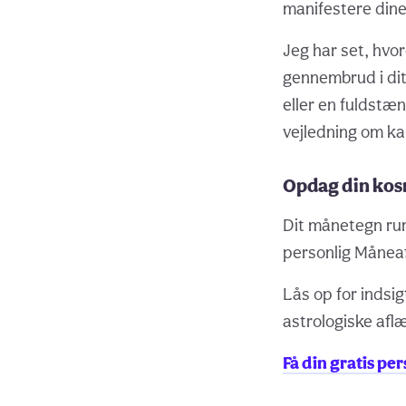
manifestere dine
Jeg har set, hvo
gennembrud i dit
eller en fuldstæn
vejledning om ka
Opdag din kos
Dit månetegn ru
personlig Måneaf
Lås op for indsi
astrologiske afl
Få din gratis p