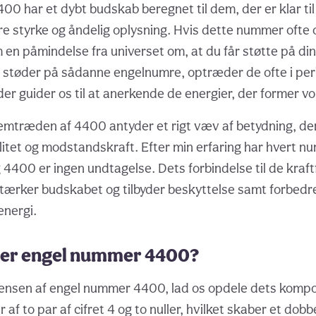
0 har et dybt budskab beregnet til dem, der er klar ti
e styrke og åndelig oplysning. Hvis dette nummer ofte op
en påmindelse fra universet om, at du får støtte på din 
vi støder på sådanne engelnumre, optræder de ofte i pe
er guider os til at anerkende de energier, der former vo
mtræden af 4400 antyder et rigt væv af betydning, der 
litet og modstandskraft. Efter min erfaring har hvert n
 4400 er ingen undtagelse. Dets forbindelse til de kraft
tærker budskabet og tilbyder beskyttelse samt forbedre
energi.
er engel nummer 4400?
sensen af engel nummer 4400, lad os opdele dets komp
f to par af cifret 4 og to nuller, hvilket skaber et dob