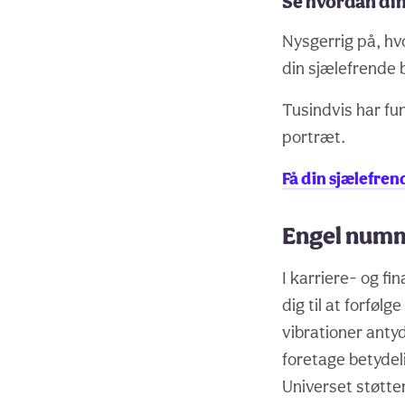
Se hvordan din
Nysgerrig på, hv
din sjælefrende 
Tusindvis har f
portræt.
Få din sjælefren
Engel numm
I karriere- og f
dig til at forfø
vibrationer antyd
foretage betydeli
Universet støtter