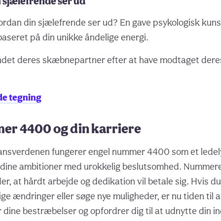
 sjælefrende ser ud
ordan din sjælefrende ser ud? En gave psykologisk kun
baseret på din unikke åndelige energi.
undet deres skæbnepartner efter at have modtaget dere
de tegning
er 4400 og din karriere
inansverdenen fungerer engel nummer 4400 som et ledel
lge dine ambitioner med urokkelig beslutsomhed. Nummer
er, at hårdt arbejde og dedikation vil betale sig. Hvis du
ge ændringer eller søge nye muligheder, er nu tiden til a
 dine bestræbelser og opfordrer dig til at udnytte din in