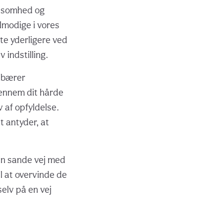
utsomhed og
lmodige i vores
te yderligere ved
 indstilling.
8 bærer
gennem dit hårde
 af opfyldelse.
t antyder, at
din sande vej med
l at overvinde de
elv på en vej