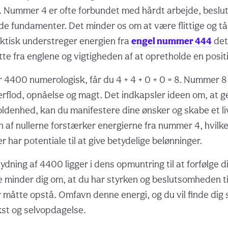
 Nummer 4 er ofte forbundet med hårdt arbejde, besl
ide fundamenter. Det minder os om at være flittige og tå
ktisk understreger energien fra
engel nummer 444
det
e fra englene og vigtigheden af at opretholde en positiv
 4400 numerologisk, får du 4 + 4 + 0 + 0 = 8. Nummer 
verflod, opnåelse og magt. Det indkapsler ideen om, at 
ldenhed, kan du manifestere dine ønsker og skabe et liv
 af nullerne forstærker energierne fra nummer 4, hvilke
 har potentiale til at give betydelige belønninger.
ydning af 4400 ligger i dens opmuntring til at forfølge 
ne minder dig om, at du har styrken og beslutsomheden ti
 måtte opstå. Omfavn denne energi, og du vil finde dig s
st og selvopdagelse.