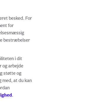
eret besked. For
ent for
ølelsesmæssig
dine bestræbelser
iteten i dit
r og arbejde
g støtte og
ig med, at du kan
ordan
lighed
.