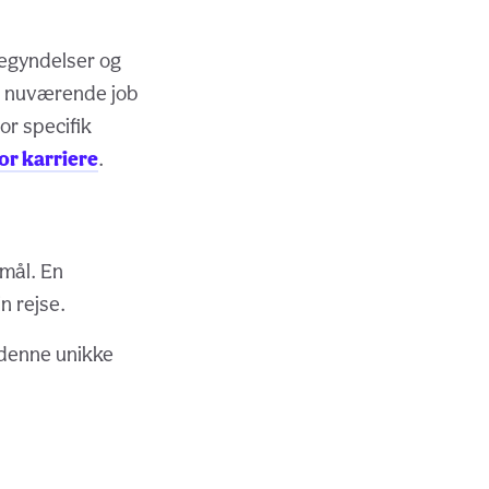
begyndelser og
it nuværende job
or specifik
or karriere
.
mål. En
n rejse.
 denne unikke