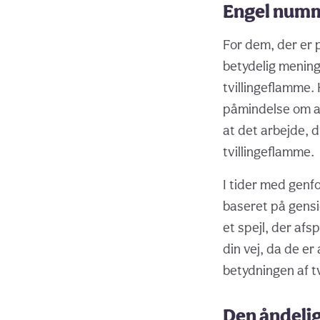
Engel numm
For dem, der er
betydelig mening
tvillingeflamme.
påmindelse om at 
at det arbejde, d
tvillingeflamme.
I tider med gen
baseret på gensid
et spejl, der af
din vej, da de er
betydningen af t
Den åndeli