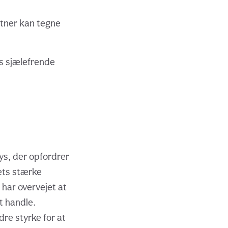
stner kan tegne
s sjælefrende
ys, der opfordrer
ets stærke
 har overvejet at
t handle.
dre styrke for at