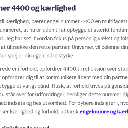
er 4400 og kærlighed
til kærlighed, bærer engel nummer 4400 en multifacett
nummeret, at nu er tiden til at opbygge et stærkt fundam
ld. Jeg har set, hvordan fokus på personlig vækst og f
til at tiltrække den rette partner. Universet vil belønne 
er spejler din egen indre styrke.
rede er i forhold, opfordrer 4400 til refleksion over stabil
 opfordrer dig til at kommunikere åbent med din partne
bygge et varigt bånd. Husk, at forhold trives på gensidi
 du står over for udfordringer, beroliger dette nummer d
d indsats og beslutsomhed. For dybere indsigter i, hv
ker kærlighed og forhold, udforsk
engelnumre og kær