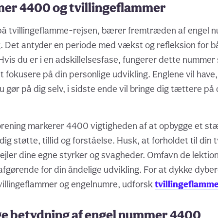
er 4400 og tvillingeflammer
 på tvillingeflamme-rejsen, bærer fremtræden af engel
. Det antyder en periode med vækst og refleksion for b
 Hvis du er i en adskillelsesfase, fungerer dette nummer
fokusere på din personlige udvikling. Englene vil have, 
u gør på dig selv, i sidste ende vil bringe dig tættere på 
forening markerer 4400 vigtigheden af at opbygge et s
ig støtte, tillid og forståelse. Husk, at forholdet til din 
spejler dine egne styrker og svagheder. Omfavn de lekti
 afgørende for din åndelige udvikling. For at dykke dyber
villingeflammer og engelnumre, udforsk
tvillingeflamm
ge betydning af engel nummer 4400