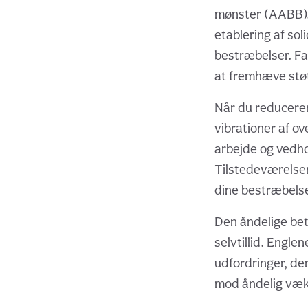
mønster (AABB).
etablering af sol
bestræbelser. Fa
at fremhæve støtt
Når du reducerer
vibrationer af o
arbejde og vedho
Tilstedeværelsen
dine bestræbelser
Den åndelige bet
selvtillid. Engle
udfordringer, der
mod åndelig væk