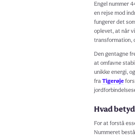
Engel nummer 440
en rejse mod indr
fungerer det som 
oplevet, at når 
transformation, d
Den gentagne fre
at omfavne stabi
unikke energi, og
fra
Tigerøje
fors
jordforbindelses
Hvad betyd
For at forstå es
Nummeret består a