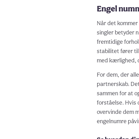
Engel numm
Når det kommer 
singler betyder 
fremtidige forho
stabilitet fører 
med kærlighed, d
For dem, der alle
partnerskab. Det
sammen for at op
forståelse. Hvis
overvinde dem me
engelnumre påvir