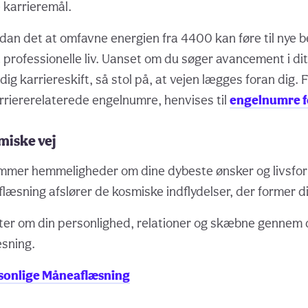
 karrieremål.
rdan det at omfavne energien fra 4400 kan føre til nye 
 professionelle liv. Uanset om du søger avancement i d
dig karriereskift, så stol på, at vejen lægges foran dig. F
rriererelaterede engelnumre, henvises til
engelnumre f
miske vej
mmer hemmeligheder om dine dybeste ønsker og livsfor
læsning afslører de kosmiske indflydelser, der former di
gter om din personlighed, relationer og skæbne gennem
æsning.
ersonlige Måneaflæsning