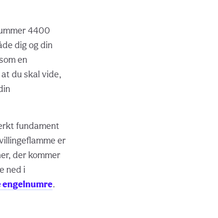
 nummer 4400
åde dig og din
 som en
at du skal vide,
din
tærkt fundament
tvillingeflamme er
oner, der kommer
e ned i
e engelnumre
.